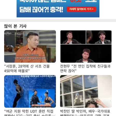
많이 본 기사
"서장훈, 28억에 산 서초 건물
전현무 "전 연인 집착에 친구들과
450억에 매물로"
연락 끊어"
"여군 지원 막힌 UDT 훈련 직접
박찬민 딸 박민하, 배우·국가대표
해봤습니다"…707 출신 女유튜버
병행하더니…여유로운 근황 공개