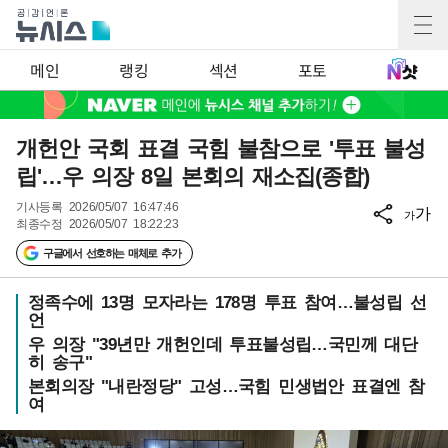
메인
랭킹
섹션
포토
개헌안 국회 표결 국힘 불참으로 '투표 불성
립'…우 의장 8일 본회의 재소집(종합)
기사등록
2026/05/07 16:47:46
가
가
최종수정
2026/05/07 18:22:23
구글에서 선호하는 매체로 추가
정족수에 13명 모자라는 178명 투표 참여…불성립 선
언
우 의장 "39년만 개헌인데 투표불성립…국민께 대단
히 송구"
본회의장 "내란정당" 고성…국힘 민생법안 표결엔 참
여