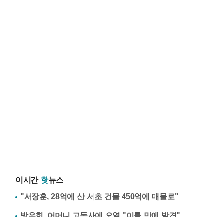
이시간
핫
뉴스
"서장훈, 28억에 산 서초 건물 450억에 매물로"
방은희, 어머니 고독사에 오열 "이틀 만에 발견"