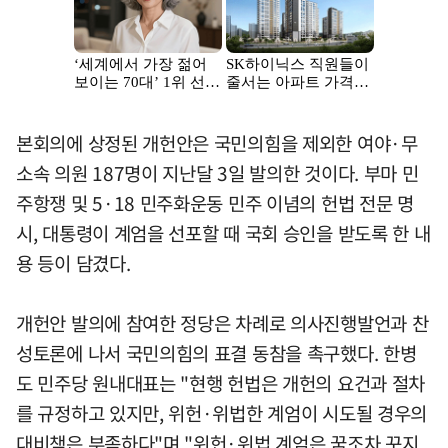
본회의에 상정된 개헌안은 국민의힘을 제외한 여야·무
소속 의원 187명이 지난달 3일 발의한 것이다. 부마 민
주항쟁 및 5·18 민주화운동 민주 이념의 헌법 전문 명
시, 대통령이 계엄을 선포할 때 국회 승인을 받도록 한 내
용 등이 담겼다.
개헌안 발의에 참여한 정당은 차례로 의사진행발언과 찬
성토론에 나서 국민의힘의 표결 동참을 촉구했다. 한병
도 민주당 원내대표는 "현행 헌법은 개헌의 요건과 절차
를 규정하고 있지만, 위헌·위법한 계엄이 시도될 경우의
대비책은 부족하다"며 "위헌·위법 계엄은 꿈조차 꾸지