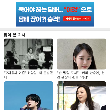
많이 본 기사
'고지용과 이혼' 허양임, 새 출발했
"손 떨림 포착"…카라 한승연, 건
다
강 괜찮나 팬들 '걱정'