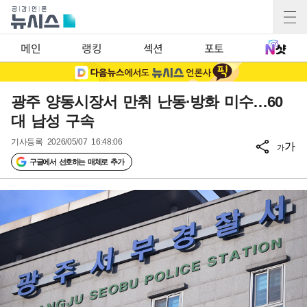
메인
랭킹
섹션
포토
광주 양동시장서 만취 난동·방화 미수…60
대 남성 구속
기사등록
2026/05/07 16:48:06
가
가
구글에서 선호하는 매체로 추가