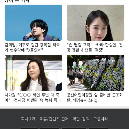
김희철, 거꾸로 걸린 광복절 태극
"손 떨림 포착"…카라 한승연, 건
기 현수막에 "X돌았네"
강 괜찮나 팬들 '걱정'
차가원 "○○○ 까면 주변 다 죽
용산어린이정원 앞 즐비한 근조화
어"…전세금 미반환 속 녹취 폭로
환, 왜?[뉴시스Pic]
파장
회사소개
제휴/컨텐츠 판매
약관·정책
고충처리