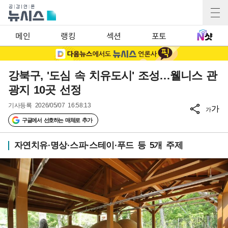
메인
랭킹
섹션
포토
강북구, '도심 속 치유도시' 조성…웰니스 관
광지 10곳 선정
기사등록
2026/05/07 16:58:13
가
가
구글에서 선호하는 매체로 추가
자연치유·명상·스파·스테이·푸드 등 5개 주제