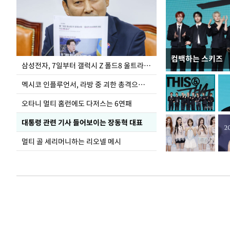
컴백하는 스키즈
이재명 대통령, 
삼성전자, 7일부터 갤럭시 Z 폴드8 울트라·폴드8·플립8 출시
선 다해 강구해야
멕시코 인플루언서, 라방 중 괴한 총격으로 사망
오타니 멀티 홈런에도 다저스는 6연패
대통령 관련 기사 들어보이는 장동혁 대표
멀티 골 세리머니하는 리오넬 메시