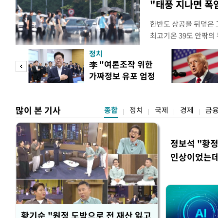
"태풍 지나면 폭
한반도 상공을 뒤덮은 
최고기온 39도 안팎의
'돌핀'이 지나며 기압
정치
으로 주춤할 것으로 기
 연
李 "여론조작 위한
정례 브리핑을 열고 이
가짜정보 유포 엄정
관은 "상층까지 잘 연
, 일
대응"
많이 본 기사
종합
정치
국제
경제
금
정보석 "황정
인상이었는데
황기순 "원정 도박으로 전 재산 잃고