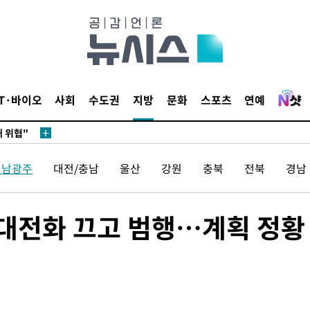
무부 대변인
 포착
라하라 격파
꺾인다"
IT·바이오
사회
수도권
지방
문화
스포츠
연예
 위협"
 수용할까
해 불가피"
전남광주
대전/충남
울산
강원
충북
전북
경남
등 압수수
월 중 예
휴대전화 끄고 범행…계획 정황
장