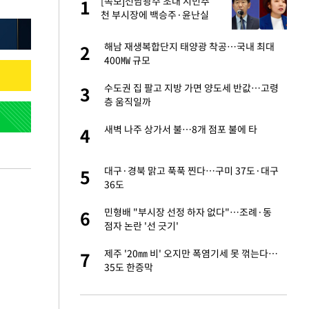
재
[속보]전남광주 초대 시민추
1
1
천 부시장에 백승주·윤난실
서글서글한 인상이
해남 재생복합단지 태양광 착공…국내 최대
2
2
400㎿ 규모
입힌다…AI 로봇 연
수도권 집 팔고 지방 가면 양도세 반값…고령
3
3
층 움직일까
이 안 된다"
새벽 나주 상가서 불…8개 점포 불에 타
4
4
"짝짝이 눈 탈출"
대구·경북 맑고 푹푹 찐다…구미 37도·대구
5
5
36도
 원전 반대 안해…안
민형배 "부시장 선정 하자 없다"…조례·동
6
6
점자 논란 '선 긋기'
, 들이받은 승합차
제주 '20㎜ 비' 오지만 폭염기세 못 꺾는다…
7
7
35도 한증막