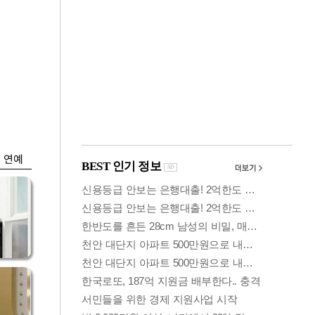
금융
…서
'단일종목 레버리지
줄어
ETF' 과잉매매 제한
검토
연예