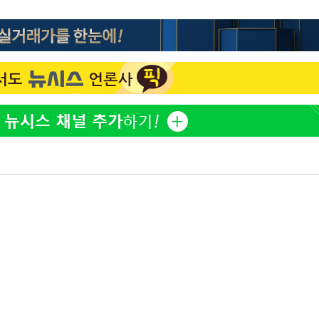
황기순 "원정 도박으로 전 
1
산 잃고 필리핀 도피"
장
정보석 "황정음 전 남편 
2
었는데…"
정부, 전 산업에 'AI 옷' 
3
구축
1000대 보급 추진
감 다우
바다, 워터밤 공개저격 "말
4
워" 취임
무부 대변인
최준희, 또 성형수술 예고 
5
[속보]산업장관 "李정부,
6
정 전력 위해 불가피"
고속도로서 화물차 낙하물
7
동승자 사망