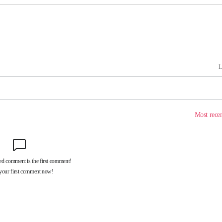
구축
감 다우
워" 취임
무부 대변인
 포착
라하라 격파
꺾인다"
 위협"
 수용할까
해 불가피"
등 압수수
월 중 예