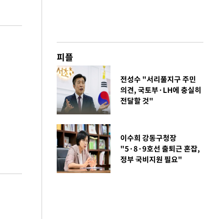
피플
전성수 "서리풀지구 주민
의견, 국토부·LH에 충실히
전달할 것"
이수희 강동구청장
"5·8·9호선 출퇴근 혼잡,
정부 국비지원 필요"