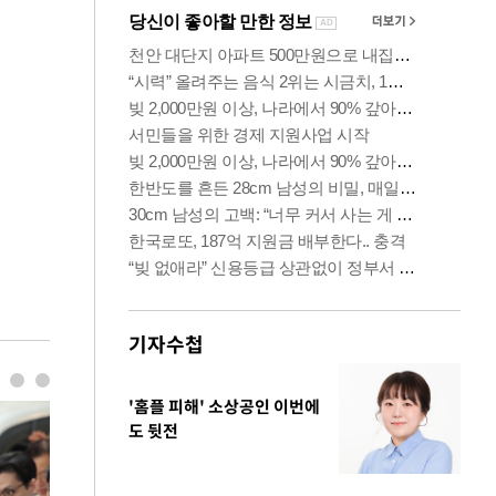
기자수첩
'홈플 피해' 소상공인 이번에
도 뒷전