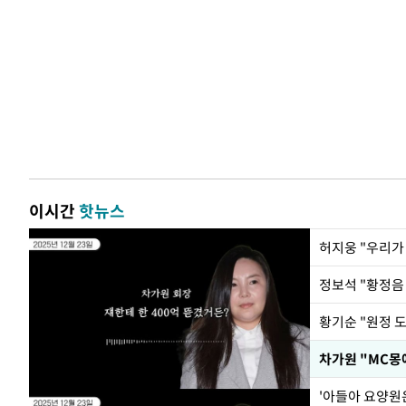
이시간
핫뉴스
황기순 "원정 