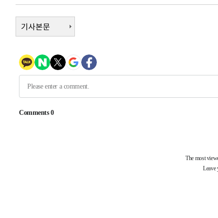
-7513초 전 >
서울 낮 39도 '폭염중대경보'…40도 관측 가능성도
-4875초 전 >
기사본문
미 워싱턴주 스포캔 시의 통제불능 3개 산불, 방화선 일부 
49분 전 >
[속보] 호르무즈 해협 이란-오만 협상 기대속 뉴욕증시 혼조 마
0.49%↑
1시간 전 >
[속보] 이란 대통령 "지금 최고지도자와 소통하기가 매우 어려
3년 인터뷰
5시간 전 >
[속보] "이란-오만, 호르무즈 해협 통행 항로 합의" 이란 외
-32074초 전 >
"여기 떨어졌다"…다누리, 스페이스X 로켓 달 충돌 흔적
-29119초 전 >
손흥민, 5경기 연속골 실패…LAFC는 승부차기 끝 과달
-21720초 전 >
내일까지 39도 '펄펄'…기상청 "태풍 지나며 폭염 잠시 
-21357초 전 >
트럼프, 한국계 진보 주지사 후보 맹공…"공산주의가 최대
-21335초 전 >
"美간섭에 합의 지연"…트럼프, '이란 호르무즈 통제권'
-17855초 전 >
[속보]산업장관 "李정부, 원전 반대 안해…안정 전력 위
-16552초 전 >
[속보]경찰, '홍명보 선임 논란' 대한축구협회·축구회관 
색
-15939초 전 >
[속보]산업장관 "美무역법 제301조 과잉생산 결과 발표 8
상
-15732초 전 >
[속보]코스피 매도사이드카 발동…4%대 급락
-15004초 전 >
[속보]전남광주 초대 시민추천 부시장에 백승주·윤난실
-12565초 전 >
서울 열대야 15일째 지속…비공식 '초열대야' 30도 넘어