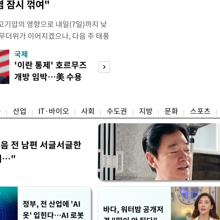
염 잠시 꺾여"
고기압의 영향으로 내일(7일)까지 낮
 무더위가 이어지겠으나, 다음 주 태풍
계가 재편되는 과정에서 폭염이 일시적
국제
경제
상청은 내다봤다. 기상청은 6일 오전
'이란 통제' 호르무즈
실거주해야 절세
같이 밝혔다. 이광연 기상청 예보분석
개방 임박…美 수용
울 전월세 매물 
결된 고기압이 한반도에 자리잡고 있
할까
들듯
융
산업
IT·바이오
사회
수도권
지방
문화
스포츠
음 전 남편 서글서글한
…"
정부, 전 산업에 'AI
바다, 워터밤 공개저
옷' 입힌다…AI 로봇