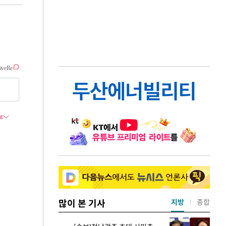
많이 본 기사
지방
종합