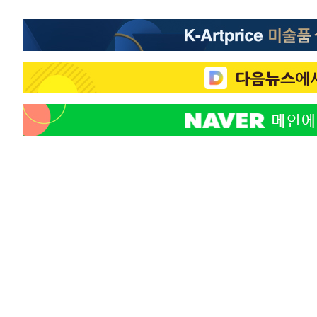
-11132초 전 >
[속보]코스닥, 2.15포인트(0.27%) 내린 797.44 출발
-11115초 전 >
[속보]코스피, 119.51포인트(1.81%) 내린 6478.75 개
-7562초 전 >
6월 경상수지 497.3억 달러…두 달 연속 사상 최대
-7513초 전 >
서울 낮 39도 '폭염중대경보'…40도 관측 가능성도
-4875초 전 >
미 워싱턴주 스포캔 시의 통제불능 3개 산불, 방화선 일부 
49분 전 >
[속보] 호르무즈 해협 이란-오만 협상 기대속 뉴욕증시 혼조 마
0.49%↑
1시간 전 >
[속보] 이란 대통령 "지금 최고지도자와 소통하기가 매우 어려
3년 인터뷰
5시간 전 >
[속보] "이란-오만, 호르무즈 해협 통행 항로 합의" 이란 외