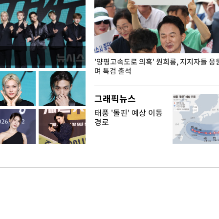
"수사·기소 분리 관련 대비책 최
'양평고속도로 의혹' 원희룡, 지지자들 응
"
며 특검 출석
그래픽뉴스
태풍 '돌핀' 예상 이동
경로