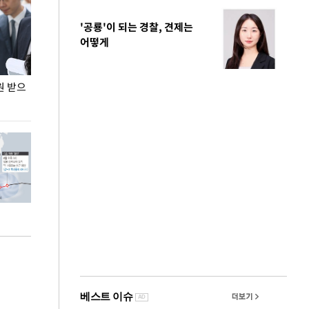
'공룡'이 되는 경찰, 견제는
어떻게
원 받으
정동영, 조현 '이상주의' 발언에 "이상이 있어야
장동혁 "李 대
현실 바꿔"
하다"