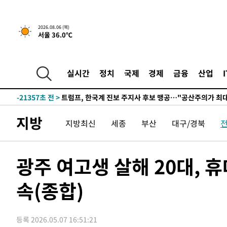
5시간 전 >
[속보] "이란-오만, 호르무즈 해협 통행 항로 합의" 이란 외
2026.08.06 (목)
서울 36.0℃
-32074초 전 >
"여기 떨어졌다"…다누리, 스페이스X 로켓 달 충돌 흔적
-29119초 전 >
손흥민, 5경기 연속골 실패…LAFC는 승부차기 끝 과달
-21720초 전 >
내일까지 39도 '펄펄'…기상청 "태풍 지나며 폭염 잠시 
실시간
정치
국제
경제
금융
산업
-21357초 전 >
트럼프, 한국계 진보 주지사 후보 맹공…"공산주의가 최대
-21335초 전 >
"美간섭에 합의 지연"…트럼프, '이란 호르무즈 통제권'
-17855초 전 >
[속보]산업장관 "李정부, 원전 반대 안해…안정 전력 위
지방
지방최신
세종
부산
대구/경북
-16552초 전 >
[속보]경찰, '홍명보 선임 논란' 대한축구협회·축구회관 
색
-15939초 전 >
[속보]산업장관 "美무역법 제301조 과잉생산 결과 발표 8
상
-15732초 전 >
[속보]코스피 매도사이드카 발동…4%대 급락
광주 여고생 살해 20대, 
-15004초 전 >
[속보]전남광주 초대 시민추천 부시장에 백승주·윤난실
속(종합)
-12565초 전 >
서울 열대야 15일째 지속…비공식 '초열대야' 30도 넘어
-11132초 전 >
[속보]코스닥, 2.15포인트(0.27%) 내린 797.44 출발
-11115초 전 >
[속보]코스피, 119.51포인트(1.81%) 내린 6478.75 개
등록 2026.05.07 16:51:21
-7562초 전 >
6월 경상수지 497.3억 달러…두 달 연속 사상 최대