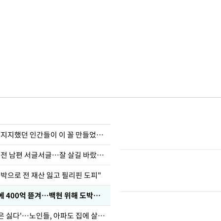
허지웅 "우리가 지지했던 인간들이 이 꼴 만들었다"
정보석 "황정음 전 남편 서글서글…잘 살길 바랐는데"
도박으로 전 재산 잃고 필리핀 도피"
차가원 "MC몽에 400억 뜯겨…백현 위해 도박빚 갚아줘"
'아들아 요양원은 싫다'…노인들, 아파도 집에 살고파