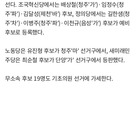
선다. 조국혁신당에서는 배상철(청주'가')·임정수(청
주'파')·김달성(제천'바') 후보, 정의당에서는 길한샘(청
주'차')·이병주(청주'파')·이천규(음성'가') 후보가 예비
후보로 등록했다.
노동당은 유진형 후보가 청주'마' 선거구에서, 새미래민
주당은 최순철 후보가 단양'가' 선거구에서 등판했다.
무소속 후보 19명도 기초의원 선거에 가세한다.