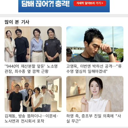
많이 본 기사
''9440억 재산분할 앞둔' 노소영
고영욱, 이번엔 박하선 공격…"류
관장, 최수종 옆 깜짝 근황
수영 열심히 일해야겠네"
김제동, 방송 뜸하더니…이문세·
하영 측, 증조부 친일 의혹에 "사
노사연과 전시회서 포착
실 무근"