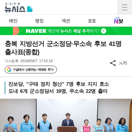
메인
랭킹
섹션
포토
충북 지방선거 군소정당·무소속 후보 41명
출사표(종합)
기사등록
2026/05/07 17:02:18
가
가
구글에서 선호하는 매체로 추가
진보당, "구태 정치 청산" 7명 후보 지지 호소
도내 6개 군소정당서 19명, 무소속 22명 출마