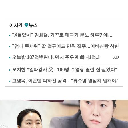
이시간
핫
뉴스
"X돌았네" 김희철, 거꾸로 태극기 분노 하루만에…
"엄마 무서워" 딸 절규에도 만취 질주…예비신랑 참변
오지헌 "일타강사 父…100평 수영장 딸린 집 살았다"
고영욱, 이번엔 박하선 공격…"류수영 열심히 일해야"