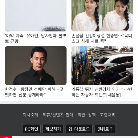
'마약 자숙' 유아인, 남사친과 볼뽀
손떨림 건강이상설 한승연…"목디
뽀 근황
스크 심해 치료 중"
한정수 "황정민 선배만 피해…떳
기름값 뛰자 친환경차 인기↑…변
떳하면 신분 공개하라"
하는 자동차 트렌드[세쓸통]
회사소개
제휴/컨텐츠 판매
약관·정책
고충처리
PC화면
제보하기
앱 다운로드
맨위로↑