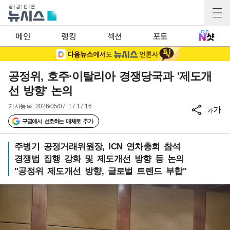
메인
랭킹
섹션
포토
공정위, 호주·이탈리아 경쟁당국과 '제도개
선 방향' 논의
기사등록
2026/05/07 17:17:16
가
가
구글에서 선호하는 매체로 추가
주병기 공정거래위원장, ICN 연차총회 참석
경쟁법 집행 강화 및 제도개선 방향 등 논의
"공정위 제도개선 방향, 글로벌 트렌드 부합"