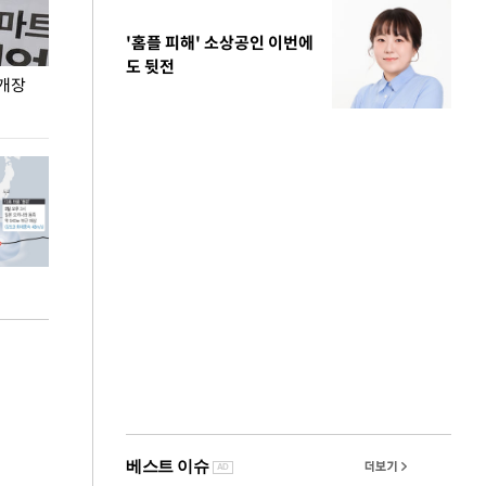
'홈플 피해' 소상공인 이번에
도 뒷전
 개장
오세훈 서울시장, 폭염 속 이동노동자 근무·휴식
지석천 뒤덮은 
환경 점검