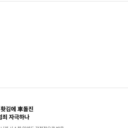
·홧김에 車돌진
 범죄 자극하나