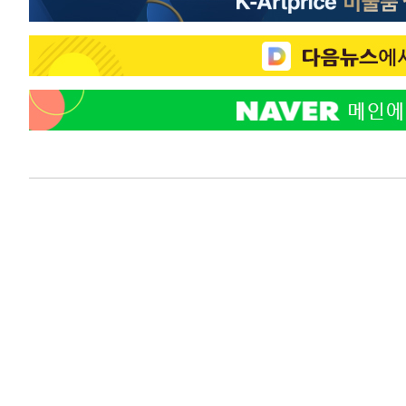
-14073초 전 >
"미 전국적 살모네라 식중독 원인은 멕시코산 할라피뇨"--
-12586초 전 >
[속보]경찰·노동부, HL만도 평택사업장 끼임 사망 관련
-12467초 전 >
[속보]합수본, '투표율 허위 입력' 중앙·서울·경기도 선관
압수수색
-12222초 전 >
[속보]원·달러 환율, 오전 9시 1423.8원
-12018초 전 >
[속보]삼성전자·SK하이닉스 동반 강보합…1%대 상승 
-12004초 전 >
[속보]코스닥, 5.95포인트(0.74%) 상승한 807.62개장
-11972초 전 >
[속보]코스피, 6300선 재탈환…1.09% 오른 6365.07 
-9137초 전 >
시리아 다마스쿠스 교외에서 미니버스 폭발.. 14명 부상, 
-8435초 전 >
입추에도 극한더위…서울 낮 39도 '폭염중대경보'
-3399초 전 >
이란, 호르무즈서 "적국 목표물들"과 대치로 남부 케슘섬
례 큰 폭발음
-2114초 전 >
[속보]美, 폴리실리콘 수입 규제…파생제품 15% 관세, 12
효