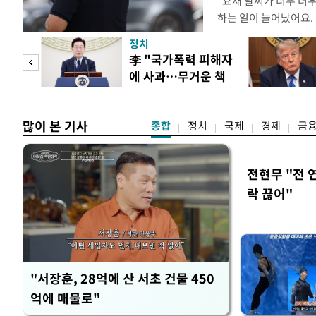
"요새 날씨가 너무 더
하는 일이 늘어났어요.
거나, 누가 길을 막고 
정치
(40대 직장인 A씨) 
문가
李 "국가폭력 피해자
에도 쉽게 짜증을 내거
에 사과…무거운 책
있다. 높은 기온과 습
황제
임감"
많이 본 기사
종합
정치
국제
경제
금
전현무 "전 
락 끊어"
"서장훈, 28억에 산 서초 건물 450
억에 매물로"