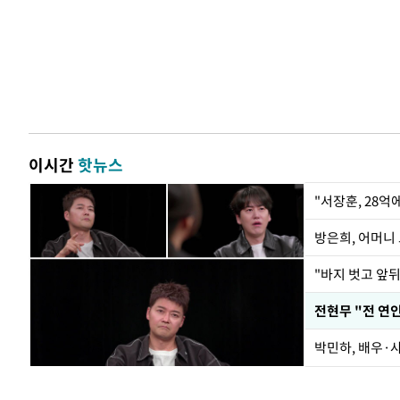
이시간
핫뉴스
"서장훈, 28억
방은희, 어머니 
"바지 벗고 앞
박민하, 배우·