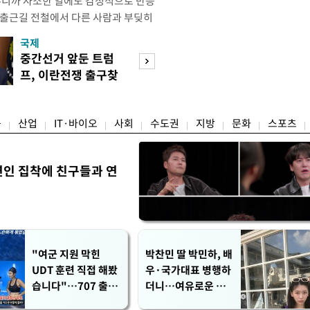
우니까 사소한 일에도 감정적으로 반응
 출근길 전철에서 다른 사람과 부딪히
서 있으면 짜증이 확 올라오더라고요."
국제
경제
유례없는 폭염이 이어지면서 사소한 자극
중간선거 앞둔 트럼
구윤철 "실거주 3
나 감정적으로 반응하는 사람이 늘고
프, 이란전쟁 출구찾
억 이하 주택은 
도가 불쾌감과 공격성을 높이는 데다
기 속도
담 줄어"
융
산업
IT·바이오
사회
수도권
지방
문화
스포츠
연인 집착에 친구들과 연
"여군 지원 막힌
박찬민 딸 박민하, 배
UDT 훈련 직접 해봤
우·국가대표 병행하
습니다"…707 출신
더니…여유로운 근
女유튜버 '완벽 소
황 공개