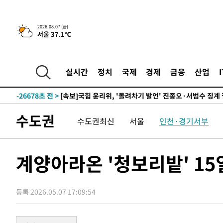
2026.08.07 (금)
-2114초 전 >
[속보]美, 폴리실리콘 수입 규제…파생제품 15% 관세, 12
서울 37.1℃
효
-31327초 전 >
외신들도 주목한 韓축구 파문…"국민적 공분에 수사 재개
-31298초 전 >
11시간 압수수색에 성접대 파문까지…'쑥대밭' 된 축구
실시간
정치
국제
경제
금융
산업
-30320초 전 >
[속보]규제합리화위원회 부위원장에 김태유 서울대 공대
병태 후임
-26678초 전 >
[속보]국힘 윤리위, '돌려차기 발언' 진종오·서범수 징계
-22003초 전 >
[속보] 7월 중국 수출 23.9%↑ 수입 27.5%↑…무역총
25.3%↑
수도권
-19163초 전 >
[속보]'채상병 순직 책임' 임성근, 항소심도 징역 3년
수도권최신
서울
인천·경기서부
-19029초 전 >
[속보]종합특검, '관저이전 봐주기 감사' 유병호 구속기소
-15629초 전 >
민주 콩고 에볼라환자 4천명 돌파, 4053명 발생 1850명
계양아라온 '청보리밭' 1
-14879초 전 >
[속보]'300억원대 사기 혐의' 차가원 대표 구속 송치
-14073초 전 >
"미 전국적 살모네라 식중독 원인은 멕시코산 할라피뇨"--
-12586초 전 >
[속보]경찰·노동부, HL만도 평택사업장 끼임 사망 관련
등록 2026.05.07 17:09:54
-12467초 전 >
[속보]합수본, '투표율 허위 입력' 중앙·서울·경기도 선관
압수수색
-12222초 전 >
[속보]원·달러 환율, 오전 9시 1423.8원