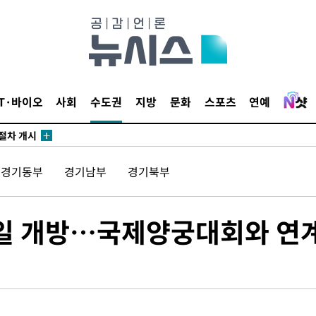
0일 후 발
"
협회
IT·바이오
사회
수도권
지방
문화
스포츠
연예
 교수…이
 절차 개시
액
경기동부
경기남부
경기북부
 사망
5일 개방…국제양궁대회와 연
 CDC
 압수수색
위 등 9곳