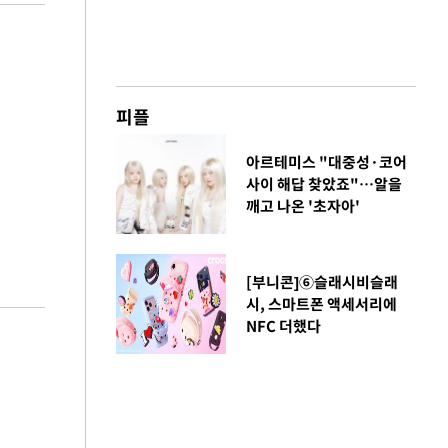
피플
아르테미스 "대중성·코어
사이 해답 찾았죠"…알을
깨고 나온 '초자아'
[부니콘]⑥슬래시비슬래
시, 스마트폰 액세서리에
NFC 더했다