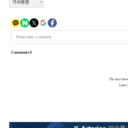
기사본문
-12018초 전 >
[속보]삼성전자·SK하이닉스 동반 강보합…1%대 상승 
-12004초 전 >
[속보]코스닥, 5.95포인트(0.74%) 상승한 807.62개장
-11972초 전 >
[속보]코스피, 6300선 재탈환…1.09% 오른 6365.07 
-9137초 전 >
시리아 다마스쿠스 교외에서 미니버스 폭발.. 14명 부상, 
-8435초 전 >
입추에도 극한더위…서울 낮 39도 '폭염중대경보'
-3399초 전 >
이란, 호르무즈서 "적국 목표물들"과 대치로 남부 케슘섬
례 큰 폭발음
-2114초 전 >
[속보]美, 폴리실리콘 수입 규제…파생제품 15% 관세, 12
효
-31327초 전 >
외신들도 주목한 韓축구 파문…"국민적 공분에 수사 재개
-31298초 전 >
11시간 압수수색에 성접대 파문까지…'쑥대밭' 된 축구
-30320초 전 >
[속보]규제합리화위원회 부위원장에 김태유 서울대 공대
병태 후임
-26678초 전 >
[속보]국힘 윤리위, '돌려차기 발언' 진종오·서범수 징계
-22003초 전 >
[속보] 7월 중국 수출 23.9%↑ 수입 27.5%↑…무역총
25.3%↑
-19163초 전 >
[속보]'채상병 순직 책임' 임성근, 항소심도 징역 3년
-19029초 전 >
[속보]종합특검, '관저이전 봐주기 감사' 유병호 구속기소
-15629초 전 >
민주 콩고 에볼라환자 4천명 돌파, 4053명 발생 1850명
-14879초 전 >
[속보]'300억원대 사기 혐의' 차가원 대표 구속 송치