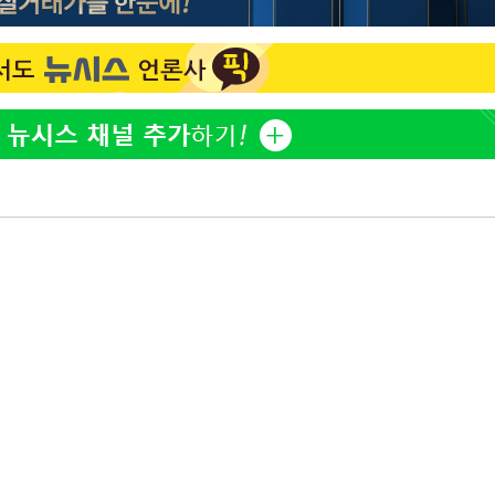
"서장훈, 28억에 산 서초 
1
 CDC
450억에 매물로"
 압수수색
위 등 9곳
전현무 "전 연인 집착에 
2
출발
"여군 지원 막힌 UDT 훈
3
다"…707 출신 女유튜버 
개장
박찬민 딸 박민하, 배우
4
3명은 중태
니…여유로운 근황 공개
"신약 찾자"…정부 과제로
5
에서 두차
바이오
0일 후 발
"한강수영장, 문신 노출 이
6
"출입 막는 건 명백한 차별
한화큐셀·OCI, 美 수입
7
격제 도입에…"공정 경쟁
영"