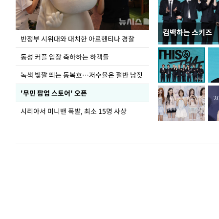
컴백하는 스키즈
정동영, 北 '조선
반정부 시위대와 대치한 아르헨티나 경찰
숙 후에 하겠다는 
동성 커플 입장 축하하는 하객들
녹색 빛깔 띄는 동복호…저수율은 절반 남짓
'무민 팝업 스토어' 오픈
시리아서 미니밴 폭발, 최소 15명 사상