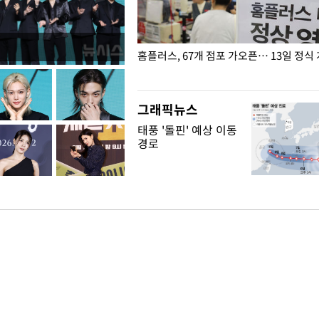
' 호명 관련 "공론화·국민여론 성
홈플러스, 67개 점포 가오픈… 13일 정식
말 빠져"
그래픽뉴스
태풍 '돌핀' 예상 이동
경로