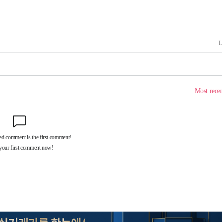
출발
개장
3명은 중태
에서 두차
0일 후 발
"
협회
 교수…이
 절차 개시
액
 사망