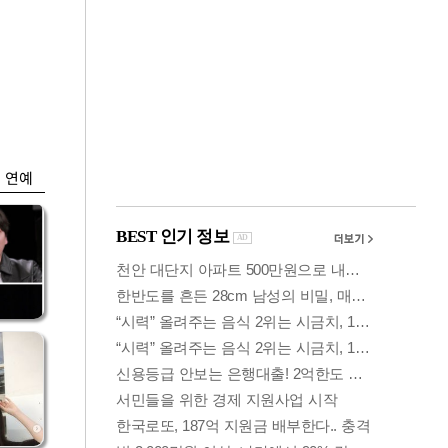
금융
0
코스피·코스닥, 동반
세부
상승 후 하락…혼조
세 계속
연예