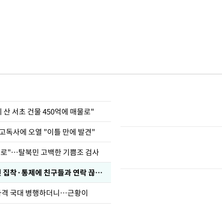
에 산 서초 건물 450억에 매물로"
고독사에 오열 "이틀 만에 발견"
뒤로"…탈북민 고백한 기쁨조 검사
전현무 "전 연인 집착·통제에 친구들과 연락 끊겨"
사격 국대 병행하더니…근황이