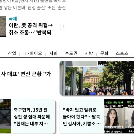
통령이 6일(현지 시간) 출산을 목적으
 낳는 이른바 '원정 출산' 또는 '출산
시했다. 트럼프 대통령은 이날 백악관
국제
경제
내용을 포함해 출생시민권을 제한하기
이란, 美 공격 위협→
[단독]국가계약 
 서명했다. 행정명령은 ▲미국 영토
취소 조롱…"반복되
제한 기준 손본다
 외국인이 비이민 비자를 통해
는 쇼 외교"
실효성 검토
융
산업
IT·바이오
사회
수도권
지방
문화
스포츠
사 대표' 변신 근황 "가
"
축구협회, 15년 전
"바지 벗고 앞뒤로
심판 성 접대 파문에
돌아야 했다"…탈북
"현재는 내부 지침
민 김서아, 기쁨조 검
준수"
사 수치심 회상