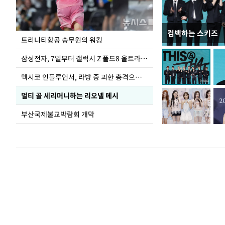
컴백하는 스키즈
입추 하루 앞둔 
트리니티항공 승무원의 워킹
폭염
삼성전자, 7일부터 갤럭시 Z 폴드8 울트라·폴드8·플립8 출시
멕시코 인플루언서, 라방 중 괴한 총격으로 사망
멀티 골 세리머니하는 리오넬 메시
부산국제불교박람회 개막