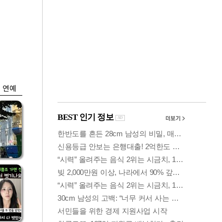
금융
입찰
만스피 꿈 이어질
…
까…韓증권사·글로
벌IB 엇갈린 전망
연예