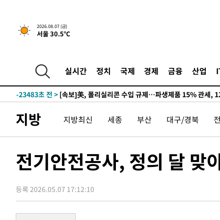
-19334초 전 >
[속보] 뉴욕증시, 일제 하락 마감…나스닥 0.06%↓
2026.08.07 (금)
서울 30.5℃
-30506초 전 >
시리아 다마스쿠스 교외에서 미니버스 폭발.. 14명 부상, 
태
-29804초 전 >
입추에도 극한더위…서울 낮 39도 '폭염중대경보'
-24768초 전 >
이란, 호르무즈서 "적국 목표물들"과 대치로 남부 케슘섬
실시간
정치
국제
경제
금융
산업
례 큰 폭발음
-23483초 전 >
[속보]美, 폴리실리콘 수입 규제…파생제품 15% 관세, 1
발효
-21634초 전 >
[속보]트럼프, 美 원정출산 금지 행정명령 서명
-19334초 전 >
[속보] 뉴욕증시, 일제 하락 마감…나스닥 0.06%↓
지방
지방최신
세종
부산
대구/경북
-30506초 전 >
시리아 다마스쿠스 교외에서 미니버스 폭발.. 14명 부상, 
태
-29804초 전 >
입추에도 극한더위…서울 낮 39도 '폭염중대경보'
-24768초 전 >
이란, 호르무즈서 "적국 목표물들"과 대치로 남부 케슘섬
전기안전공사, 정의 달 맞
례 큰 폭발음
-23483초 전 >
[속보]美, 폴리실리콘 수입 규제…파생제품 15% 관세, 1
발효
-21634초 전 >
[속보]트럼프, 美 원정출산 금지 행정명령 서명
등록 2026.05.07 17:12:10
-19334초 전 >
[속보] 뉴욕증시, 일제 하락 마감…나스닥 0.06%↓