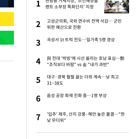
"이
변광용 거제시장, ‘조선해양플
1
1
랜트 소부장 특화단지’ 지정
총력
신 근황 "가볼 만하
고성군의회, 국외 연수비 전액 삭감… 군민
2
2
위한 예산으로 전환
성 접대 파문에 "현
곡성서 1t 트럭 전도…일가족 5명 경상
3
3
 했다"…탈북민 김
與 전대 '박빙'에 시선 쏠리는 호남 표심…鄭
4
4
 회상
"조직보다 바람" vs 金 "내가 과반"
보고서 나왔다…월드
대구·경북 펄펄 끓는 더위 계속…낮 최고
5
5
31~38도
출발…나스닥
음성 공장 화재 진화 중…1명 부상
6
6
서 몰라보게 달라진
'입추' 제주, 산지 강풍·해안 높은 물결…"한
7
7
낮 무더위"