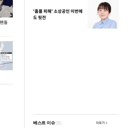
'홈플 피해' 소상공인 이번에
도 뒷전
 팬들
이 대통령, '청년 대책 속도 높여야…폭염 문제도
입추 코앞인데 전
총력 대응'