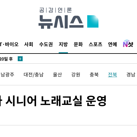
3명은 중
에서 두차
IT·바이오
사회
수도권
지방
문화
스포츠
연예
20일 후
전남광주
대전/충남
울산
강원
충북
전북
경남
3명은 중
에서 두차
아 시니어 노래교실 운영
20일 후