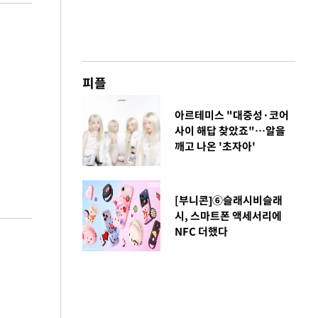
피플
아르테미스 "대중성·코어
사이 해답 찾았죠"…알을
깨고 나온 '초자아'
[부니콘]⑥슬래시비슬래
시, 스마트폰 액세서리에
NFC 더했다