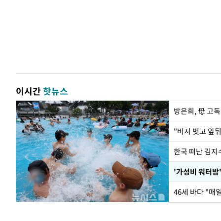
이시간
핫뉴스
방은희, 母 고독
한국 떠난 김지