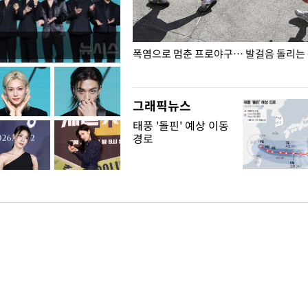
전남광주… 열화상 카메라에 담긴
폭염으로 멈춘 프로야구… 발걸음 돌리는
그래픽뉴스
태풍 '돌핀' 예상 이동
경로