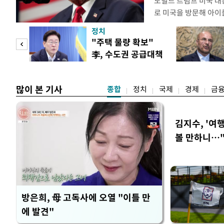
도널드 트럼프 미국 대
로 미국을 방문해 아이를
관광'을 금지하라고 지
정치
집무실에서 이 같은 
"사적
"주택 물량 확보"
위한 두가지 행정명령에
李, 수도권 공급대책
내에서 출산할 목적으로
 차
집중 점검
많이 본 기사
종합
정치
국제
경제
금
김지수, '여행
볼 만하니…
방은희, 母 고독사에 오열 "이틀 만
에 발견"