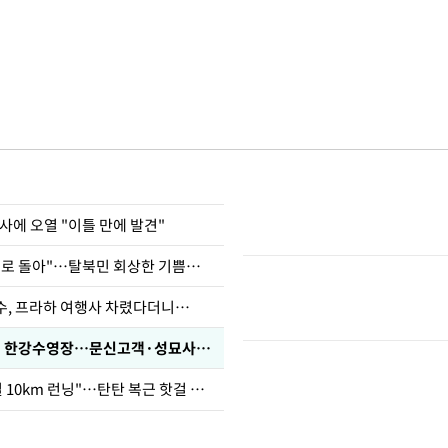
사에 오열 "이틀 만에 발견"
"바지 벗고 앞뒤로 돌아"…탈북민 회상한 기쁨조 검사
수, 프라하 여행사 차렸다더니…
'가성비 워터밤' 한강수영장…문신고객·성묘사음원 민원
46세 바다 "매일 10km 런닝"…탄탄 복근 핫걸 몸매로