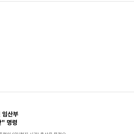
인 임산부
" 명령