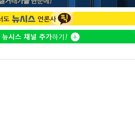
방은희, 母 고독사에 오열 
1
틀 만에 발견"
김지수, '여행사 대표' 변
2
니…"
축구협회, 15년 전 심판 
3
재는 내부 지침 준수"
"바지 벗고 앞뒤로 돌아야
4
서아, 기쁨조 검사 수치심
축구협회 '성접대' 감사
5
컵·올림픽 심판 포함
[속보] 뉴욕증시, 혼조 
6
0.3%↓, 다우 0.14%↑
'학폭 논란' 지수, 필리핀
7
근황