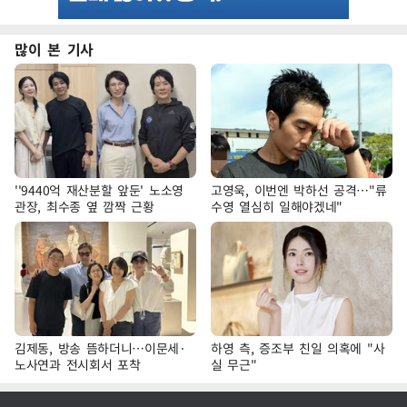
많이 본 기사
''9440억 재산분할 앞둔' 노소영
고영욱, 이번엔 박하선 공격…"류
관장, 최수종 옆 깜짝 근황
수영 열심히 일해야겠네"
김제동, 방송 뜸하더니…이문세·
하영 측, 증조부 친일 의혹에 "사
노사연과 전시회서 포착
실 무근"