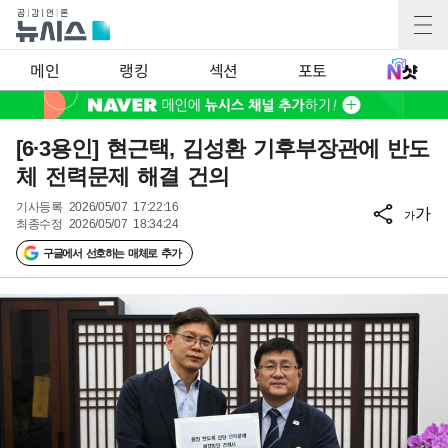
메인
랭킹
섹션
포토
[6·3용인] 현근택, 김성환 기후부장관에 반도
체 전력문제 해결 건의
기사등록
2026/05/07 17:22:16
가
가
최종수정
2026/05/07 18:34:24
구글에서 선호하는 매체로 추가