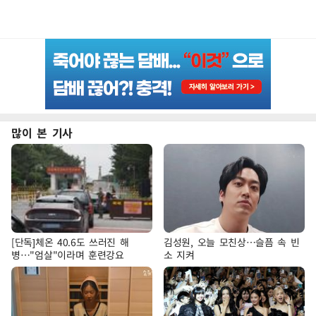
많이 본 기사
[단독]체온 40.6도 쓰러진 해
김성원, 오늘 모친상…슬픔 속 빈
병…"엄살"이라며 훈련강요
소 지켜