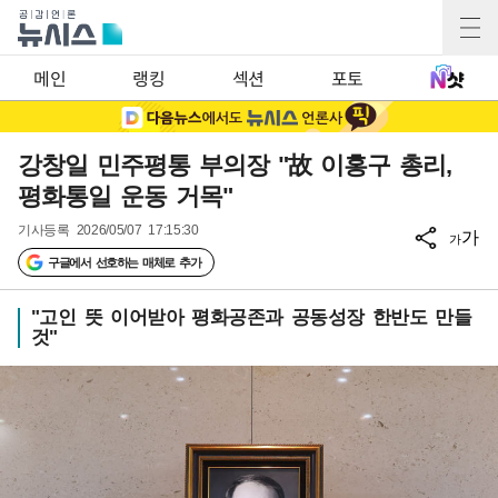
메인
랭킹
섹션
포토
강창일 민주평통 부의장 "故 이홍구 총리,
평화통일 운동 거목"
기사등록
2026/05/07 17:15:30
가
가
구글에서 선호하는 매체로 추가
"고인 뜻 이어받아 평화공존과 공동성장 한반도 만들
것"