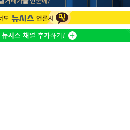
김희철, 거꾸로 걸린 광복
1
태극기 현수막에 "X돌았네
"손 떨림 포착"…카라 한
2
팬들 '걱정'
차가원 "○○○ 까면 주변
3
미반환 속 녹취 폭로 파장
속[다음주
용산어린이정원 앞 즐비한 
4
다"
시스Pic]
려 죄송"
외신 주목한 '축구협회 성접
5
한일월드컵까지 소환
[속보]이강인 "감독님이 
6
많은 트로피 원해 아틀레티
[속보]김민석, 與 전대 
7
45.42%로 1위… 정청래 