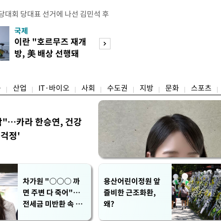
전당대회 당대표 선거에 나선 김민석 후
역 순회경선에서 '누적 1위'를 탈환했
국제
경제
 우세 지역으로 점쳐졌던 충청권과 부산
이란 "호르무즈 재개
세계식량가격 다
승 1패를 주고 받은 김 후보는 이날
방, 美 배상 선행돼
상승…곡물·설탕 
며 '2승 1패'로 앞서가게 됐다. 다
야"
썩'
율 차이가 '0.86%p'에 불과
융
산업
IT·바이오
사회
수도권
지방
문화
스포츠
착"…카라 한승연, 건강
'걱정'
차가원 "○○○ 까
용산어린이정원 앞
면 주변 다 죽어"…
즐비한 근조화환,
전세금 미반환 속 녹
왜?
취 폭로 파장