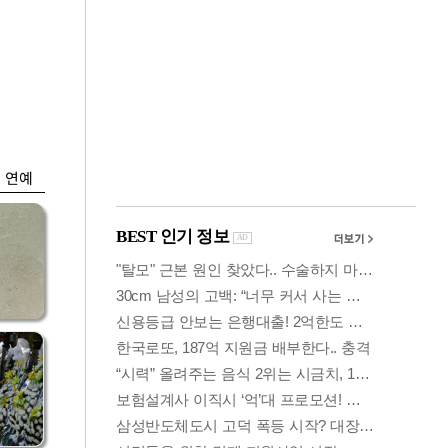
금융
시
다시 뛰는 코스닥…
'들
ETF 수익률 상위권
찍어
연예