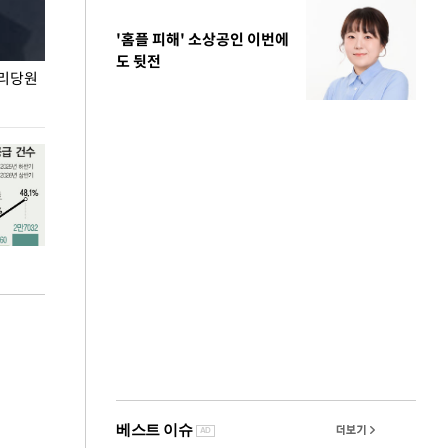
'홈플 피해' 소상공인 이번에
도 뒷전
권리당원
무더위 잊는 도심형 여름 축제 '2026 서울 바캉스
용산어린이정원 앞
페스티벌'