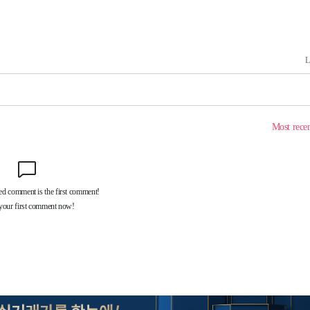
속[다음주
다"
려 죄송"
서미화·한
1위… 정청
2.08%·
해 뛸 것"
리
일날씨]
원해 아틀