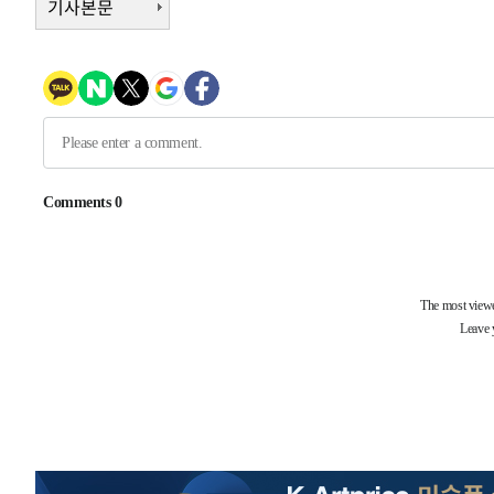
기사본문
4시간 전 >
여수 오동도 해상서 모터보트 전복…1명 사망·1명 실종
5시간 전 >
극한폭염 한풀 꺾이지만…'낮 최고 35도' 무더위, 열대야 계
날씨]
6시간 전 >
축구협회 "압수수색·성접대 논란 사과…쇄신의 기회로 삼겠
6시간 전 >
[속보]'압수수색·성접대 논란' 축구협회 "실망과 걱정 안겨드
9시간 전 >
'최고 37도' 폭염 지속…강원동해안 최대 150㎜ 비
11시간 전 >
[속보]뉴욕증시 상승 마감…S&P 0.6% 나스닥 1.3%↑
-18578초 전 >
이란 "호르무즈 재개방 합의 근접…美 배상 선행돼야"
-9625초 전 >
[속보]與최고위원 제주·인천 순회경선…박선원·최민희·
민수·김용 순
-9578초 전 >
[속보]김민석, 與 전대 당원투표 누적 득표율 45.42%로 
래 44.56%
-8860초 전 >
[속보]與 대표 경선 제주·인천 당원투표…金 47.75%·鄭 4
宋 10.17%
-8394초 전 >
이강인 "아틀레티코 이적 기뻐…등번호 7번 의미보단 팀 위
-8329초 전 >
[속보]與 당대표 경선, 제주·인천 권리당원 투표 김민석 승
-2103초 전 >
낮 최고 35도 '무더위'…동해안 시간당 30㎜ '강한 비'[내
-1373초 전 >
[속보]이강인 "감독님이 원하는 마음 느꼈고, 많은 트로피 
레티코 이적"
-1155초 전 >
수도권 40도 육박 '펄펄'…동해안 일부 지역엔 호의주의보
-124초 전 >
온열질환 사망자 3명 늘어…누적 환자 3000명 돌파