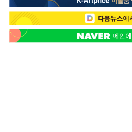
1시간 전 >
강릉에 시간당 81.4㎜ 물폭탄…도로 잠기고 담벼락 붕괴
2시간 전 >
백운산서 80년근 천종산삼 9뿌리 발견…감정가 1.3억원
3시간 전 >
선재도서 해루질 나섰다 실종 60대, 닷새 만에 숨진 채 발견
4시간 전 >
남자 농구, 나고야 아시안게임서 '홈팀' 일본과 한일전
4시간 전 >
여수 오동도 해상서 모터보트 전복…1명 사망·1명 실종
5시간 전 >
극한폭염 한풀 꺾이지만…'낮 최고 35도' 무더위, 열대야 계
날씨]
6시간 전 >
축구협회 "압수수색·성접대 논란 사과…쇄신의 기회로 삼겠
6시간 전 >
[속보]'압수수색·성접대 논란' 축구협회 "실망과 걱정 안겨드
9시간 전 >
'최고 37도' 폭염 지속…강원동해안 최대 150㎜ 비
11시간 전 >
[속보]뉴욕증시 상승 마감…S&P 0.6% 나스닥 1.3%↑