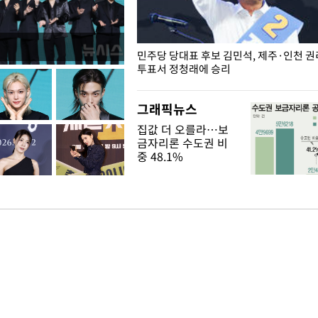
슨 일이? [뉴시스국회토pic]
민주당 당대표 후보 김민석, 제주·인천 
투표서 정청래에 승리
그래픽뉴스
집값 더 오를라…보
금자리론 수도권 비
중 48.1%