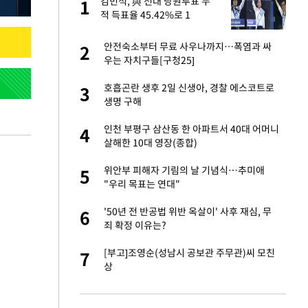
절
김민석, 與 전대 당원투표 누
1
1
"
적 득표율 45.42%로 1
위…'0.86%p차' 박빙 재역전
(종합2보)
승연, 건강 괜찮나
안전숙소부터 무료 사우나까지…폭염과 싸
2
2
우는 자치구들[구청25]
 다 죽어"…전세금
호흡곤란 생후 2일 신생아, 경찰 에스코트로
3
3
생명 구해
근조화환, 왜?[뉴
인천 부평구 삼산동 한 아파트서 40대 어머니
4
4
살해한 10대 영장(종합)
대 의혹'…2002
위안부 피해자 기림의 날 기념식…추미애
5
5
"우리 목표는 연대"
원하는 마음 느꼈고,
'50년 전 반공법 위반 옥살이' 사후 재심, 무
6
6
코 이적"
죄 확정 이유는?
당원투표 누적 득표율
[부고]조영순(성남시 공보관 주무관)씨 모친
7
7
44.56%
상