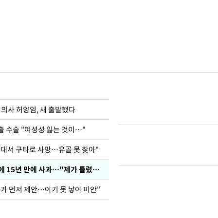
 의사 허양임, 새 출발했다
출 수술 "여성성 잃는 것이…"
군대서 구타로 사망…유골 못 찾아"
표창원, 남규리에 15년 만에 사과…"제가 틀렸습니다"
내가 먼저 제안…아기 못 낳아 미안"