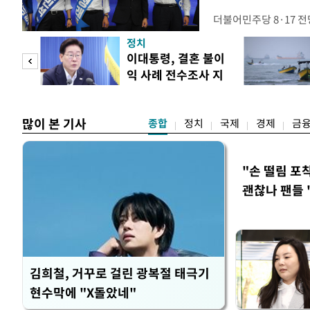
더불어민주당 8·17 
보가 8일 제주·인천 지
정치
다. 앞서 정청래 후보
희망
이대통령, 결혼 불이
·울산·경남 경선에서 1
각"
익 사례 전수조사 지
제주·인천 경선에서 이기
시
만 두 후보 간 누적 득표
많이 본 기사
종합
정치
국제
경제
금
"손 떨림 포
괜찮나 팬들 
김희철, 거꾸로 걸린 광복절 태극기
현수막에 "X돌았네"