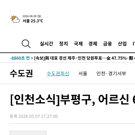
11시간 전 >
[속보]뉴욕증시 상승 마감…S&P 0.6% 나스닥 1.3%↑
2026.08.09 (일)
서울 25.3℃
-18578초 전 >
이란 "호르무즈 재개방 합의 근접…美 배상 선행돼야"
-9625초 전 >
[속보]與최고위원 제주·인천 순회경선…박선원·최민희·
민수·김용 순
-9578초 전 >
[속보]김민석, 與 전대 당원투표 누적 득표율 45.42%로 
실시간
정치
국제
경제
금융
산업
래 44.56%
-8860초 전 >
[속보]與 대표 경선 제주·인천 당원투표…金 47.75%·鄭 4
宋 10.17%
-8394초 전 >
이강인 "아틀레티코 이적 기뻐…등번호 7번 의미보단 팀 위
-8329초 전 >
[속보]與 당대표 경선, 제주·인천 권리당원 투표 김민석 승
수도권
수도권최신
서울
인천·경기서부
-2103초 전 >
낮 최고 35도 '무더위'…동해안 시간당 30㎜ '강한 비'[내
-1373초 전 >
[속보]이강인 "감독님이 원하는 마음 느꼈고, 많은 트로피 
레티코 이적"
-1155초 전 >
수도권 40도 육박 '펄펄'…동해안 일부 지역엔 호의주의보
[인천소식]부평구, 어르신 6
-124초 전 >
온열질환 사망자 3명 늘어…누적 환자 3000명 돌파
1시간 전 >
강릉에 시간당 81.4㎜ 물폭탄…도로 잠기고 담벼락 붕괴
등록 2026.05.07 17:27:00
2시간 전 >
백운산서 80년근 천종산삼 9뿌리 발견…감정가 1.3억원
3시간 전 >
선재도서 해루질 나섰다 실종 60대, 닷새 만에 숨진 채 발견
4시간 전 >
남자 농구, 나고야 아시안게임서 '홈팀' 일본과 한일전