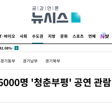
서미화·한
1위… 정청
IT·바이오
사회
수도권
지방
문화
스포츠
연예
2.08%·
해 뛸 것"
리
경기동부
경기남부
경기북부
일날씨]
원해 아틀
000명 '청춘부평' 공연 관람