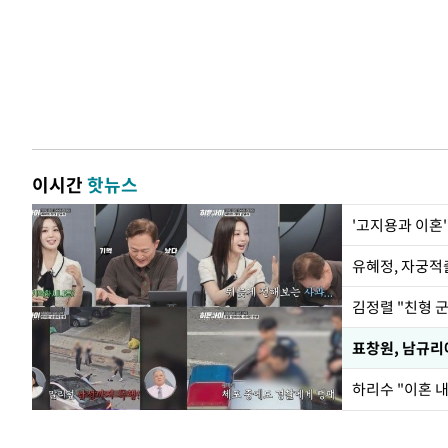
이시간
핫뉴스
'고지용과 이혼'
유혜정, 자궁적
김정렬 "친형 
하리수 "이혼 