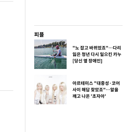
피플
"노 잡고 바뀌었죠"…다리
잃은 청년 다시 일으킨 카누
[당신 옆 장애인]
아르테미스 "대중성·코어
사이 해답 찾았죠"…알을
깨고 나온 '초자아'