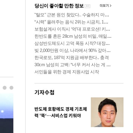
기자수첩
반도체 호황에도 경제 기초체
력 '뚝‘…서비스업 키워야