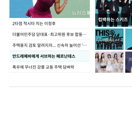
컴백하는 스키즈
이번주 국회에는 무
2타점 적시타 치는 이정후
더불어민주당 당대표·최고위원 후보 합동연설회
주택용지 검토 알려지자... 신속히 늘어선 '근조화환'
안드레예바에게 서브하는 페르난데스
폭우에 무너진 강릉 교동 주택 담벼락