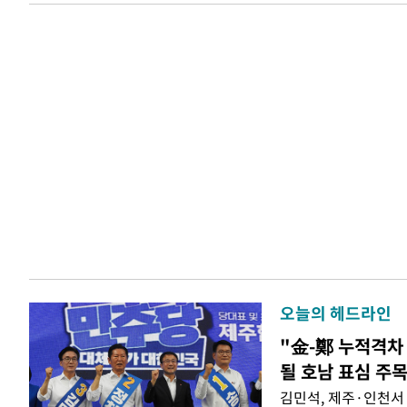
오늘의 헤드라인
"金-鄭 누적격차 
될 호남 표심 주
김민석, 제주·인천서 