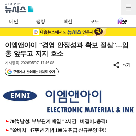
메인
랭킹
섹션
포토
이엠앤아이 "경영 안정성과 확보 절실"…임
총 앞두고 지지 호소
기사등록
2026/05/07 17:46:08
가
가
구글에서 선호하는 매체로 추가