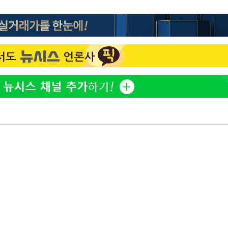
"바지 벗고 앞뒤로 돌아야 
1
개장
다"…탈북민 김서아, 기쁨
3명은 중
검사 수치심 회상
"여군 지원 막힌 UDT 훈
2
다"…707 출신 女유튜버 
에서 두차
20일 후
"신약 찾자"…정부 과제로
3
바이오
한화큐셀·OCI, 美 수입
4
격제 도입에…"공정 경쟁
영"
"한강수영장, 문신 노출 이
5
"출입 막는 건 명백한 차별
"46세 맞아?" 바다를 '핫
6
닝…유산소 운동 효과 '톡
서인영 "환희가 크리스마스
7
폭로