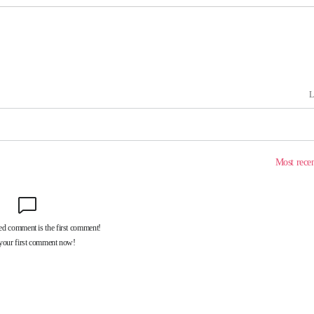
에서 두차
20일 후
액
 사망
 CDC
 압수수색
위 등 9곳
출발