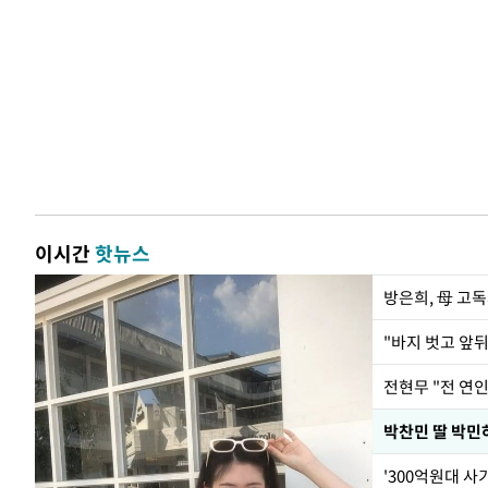
이시간
핫뉴스
방은희, 母 고독
전현무 "전 연
'300억원대 사