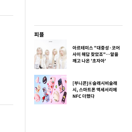
피플
아르테미스 "대중성·코어
사이 해답 찾았죠"…알을
깨고 나온 '초자아'
[부니콘]⑥슬래시비슬래
시, 스마트폰 액세서리에
NFC 더했다