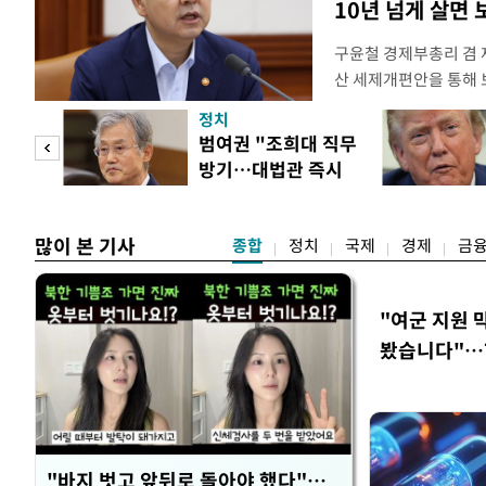
10년 넘게 살면
구윤철 경제부총리 겸 
산 세제개편안을 통해
지적에 대해 "사는(실거
정치
어들고 나중에 팔 때 
첫 입
범여권 "조희대 직무
총리는 이날 오전 MBC
방기…대법관 즉시
터뷰에서 "이게(30억원
역 송
제청"
많이 본 기사
종합
정치
국제
경제
금
"여군 지원 
봤습니다"…7
벽 소화'
"바지 벗고 앞뒤로 돌아야 했다"…