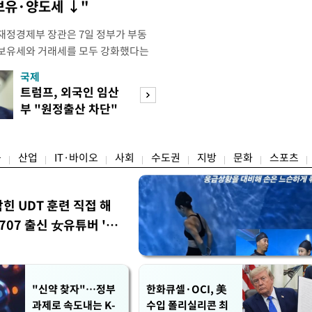
 보유·양도세 ↓"
재정경제부 장관은 7일 정부가 부동
 보유세와 거래세를 모두 강화했다는
주) 30억원 이하 주택은 보유세도 줄
국제
경제
양도세도 줄어든다"고 설명했다. 구 부
트럼프, 외국인 임산
[단독]국가계약 
 라디오 '김종배의 시선집중'과의 인
부 "원정출산 차단"
제한 손본다…실
 이하 주택이) 99% 정도 된다.
명령
검토
융
산업
IT·바이오
사회
수도권
지방
문화
스포츠
막힌 UDT 훈련 직접 해
07 출신 女유튜버 '완
"신약 찾자"…정부
한화큐셀·OCI, 美
과제로 속도내는 K-
수입 폴리실리콘 최