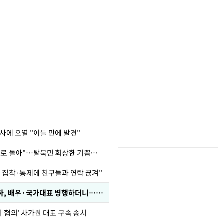
사에 오열 "이틀 만에 발견"
"바지 벗고 앞뒤로 돌아"…탈북민 회상한 기쁨조 검사
인 집착·통제에 친구들과 연락 끊겨"
박찬민 딸 박민하, 배우·국가대표 병행하더니…근황이
기 혐의' 차가원 대표 구속 송치