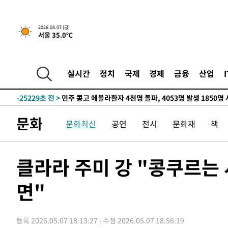
2026.08.07 (금)
-7565초 전 >
[속보] 뉴욕증시, 일제 하락 마감…나스닥 0.06%↓
서울 35.0℃
-31603초 전 >
[속보] 7월 중국 수출 23.9%↑ 수입 27.5%↑…무역총
25.3%↑
-28763초 전 >
[속보]'채상병 순직 책임' 임성근, 항소심도 징역 3년
실시간
정치
국제
경제
금융
산업
-28629초 전 >
[속보]종합특검, '관저이전 봐주기 감사' 유병호 구속기소
-25229초 전 >
민주 콩고 에볼라환자 4천명 돌파, 4053명 발생 1850명
-24479초 전 >
[속보]'300억원대 사기 혐의' 차가원 대표 구속 송치
문화
-23673초 전 >
"미 전국적 살모네라 식중독 원인은 멕시코산 할라피뇨"--
문화최신
공연
전시
문화재
책
-22186초 전 >
[속보]경찰·노동부, HL만도 평택사업장 끼임 사망 관련
-22067초 전 >
[속보]합수본, '투표율 허위 입력' 중앙·서울·경기도 선관
클라라 주미 강 "콩쿠르는
압수수색
-21822초 전 >
[속보]원·달러 환율, 오전 9시 1423.8원
-21618초 전 >
[속보]삼성전자·SK하이닉스 동반 강보합…1%대 상승 
면"
-21604초 전 >
[속보]코스닥, 5.95포인트(0.74%) 상승한 807.62개장
-21572초 전 >
[속보]코스피, 6300선 재탈환…1.09% 오른 6365.07 
-18737초 전 >
시리아 다마스쿠스 교외에서 미니버스 폭발.. 14명 부상, 
등록 2026.05.07 18:13:27
수정 2026.05.07 18:56:19