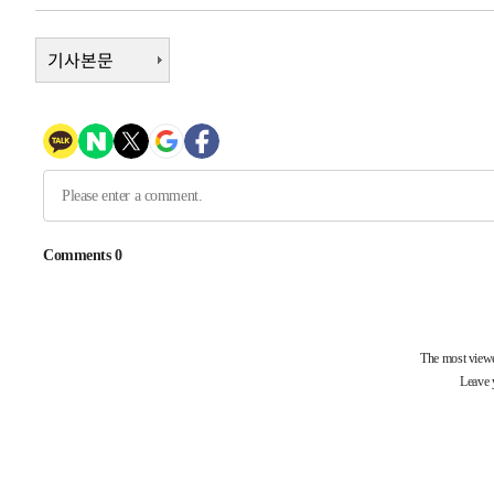
태
-18035초 전 >
입추에도 극한더위…서울 낮 39도 '폭염중대경보'
-12999초 전 >
이란, 호르무즈서 "적국 목표물들"과 대치로 남부 케슘섬
기사본문
례 큰 폭발음
-11714초 전 >
[속보]美, 폴리실리콘 수입 규제…파생제품 15% 관세, 1
발효
-9865초 전 >
[속보]트럼프, 美 원정출산 금지 행정명령 서명
-7565초 전 >
[속보] 뉴욕증시, 일제 하락 마감…나스닥 0.06%↓
-31603초 전 >
[속보] 7월 중국 수출 23.9%↑ 수입 27.5%↑…무역총
25.3%↑
-28763초 전 >
[속보]'채상병 순직 책임' 임성근, 항소심도 징역 3년
-28629초 전 >
[속보]종합특검, '관저이전 봐주기 감사' 유병호 구속기소
-25229초 전 >
민주 콩고 에볼라환자 4천명 돌파, 4053명 발생 1850명
-24479초 전 >
[속보]'300억원대 사기 혐의' 차가원 대표 구속 송치
-23673초 전 >
"미 전국적 살모네라 식중독 원인은 멕시코산 할라피뇨"--
-22186초 전 >
[속보]경찰·노동부, HL만도 평택사업장 끼임 사망 관련
-22067초 전 >
[속보]합수본, '투표율 허위 입력' 중앙·서울·경기도 선관
압수수색
-21822초 전 >
[속보]원·달러 환율, 오전 9시 1423.8원
-21618초 전 >
[속보]삼성전자·SK하이닉스 동반 강보합…1%대 상승 
-21604초 전 >
[속보]코스닥, 5.95포인트(0.74%) 상승한 807.62개장