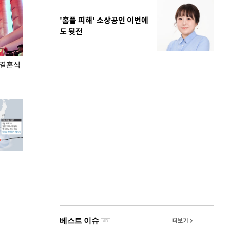
'홈플 피해' 소상공인 이번에
도 뒷전
 결혼식
폭염으로 멈춘 프로야구… 발걸음 돌리는 팬들
이 대통령, '청
총력 대응'