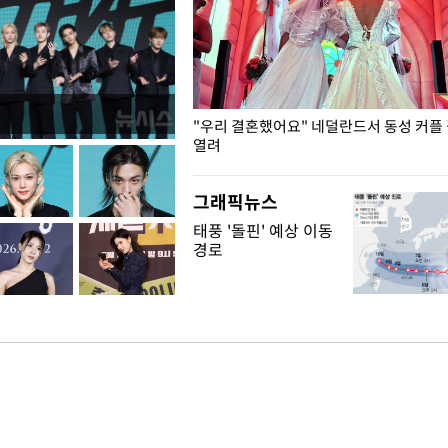
국엔 찜통 더위
"우리 결혼했어요" 네덜란드서 동성 커플
열려
그래픽뉴스
태풍 '돌핀' 예상 이동
경로