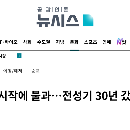
액
IT·바이오
사회
수도권
지방
문화
스포츠
연예
 사망
 CDC
여행/레저
종교
 압수수색
위 등 9곳
 시작에 불과…전성기 30년 
출발
개장
3명은 중