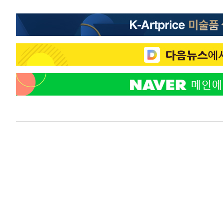
-21572초 전 >
[속보]코스피, 6300선 재탈환…1.09% 오른 6365.07 
-18737초 전 >
시리아 다마스쿠스 교외에서 미니버스 폭발.. 14명 부상, 
태
-18035초 전 >
입추에도 극한더위…서울 낮 39도 '폭염중대경보'
-12999초 전 >
이란, 호르무즈서 "적국 목표물들"과 대치로 남부 케슘섬
례 큰 폭발음
-11714초 전 >
[속보]美, 폴리실리콘 수입 규제…파생제품 15% 관세, 1
발효
-9865초 전 >
[속보]트럼프, 美 원정출산 금지 행정명령 서명
-7565초 전 >
[속보] 뉴욕증시, 일제 하락 마감…나스닥 0.06%↓