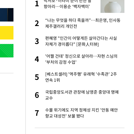
했
박서보·이타미 준이 반한 달
1
1
조
항아리…이용순 ‘백자백미’
련 직접 해봤습니
“나는 무엇을 하다 죽을까”…최은영, 인사동
2
2
'완벽 소화'
제주갤러리 개인전
 속도내는 K-제약
편혜영 "인간이 어떻게든 살아간다는 사실
3
3
자체가 경이롭다" [문화人터뷰]
 폴리실리콘 최저가
'어쩔 건데' 정신으로 살아라…자현 스님의
4
4
·수익성 개선 환
'부처의 감정 수업'
용객 제한을" vs
[베스트셀러] '역주행' 유래혁 '수족관' 2주
5
5
"
연속 1위
걸 몸매'로 만든 러
국립중앙도서관 관장에 남영준 중앙대 명예
6
6
톡'
교수
 같이 보내자 해"
수몰 위기에도 지역 정체성 지킨 '안동 예안
7
7
향교 대성전' 보물 됐다