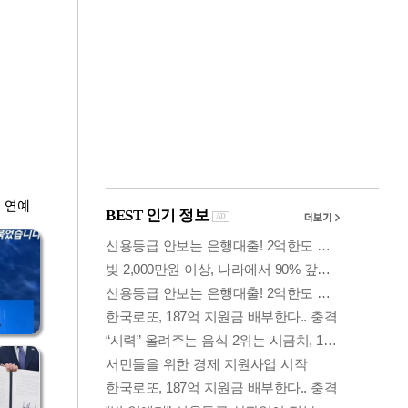
금융
입찰
"집값 더 뛰기 전 사
효성
자"…보금자리론 수
요 폭증
연예