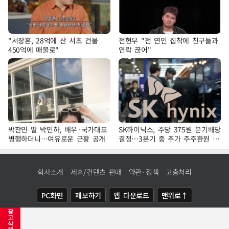
"서장훈, 28억에 산 서초 건물
전현무 "전 연인 집착에 친구들과
450억에 매물로"
연락 끊어"
박찬민 딸 박민하, 배우·국가대표
SK하이닉스, 주당 375원 분기배당
병행하더니…여유로운 근황 공개
결정…3분기 중 추가 주주환원 발
표
회사소개
제휴/컨텐츠 판매
약관·정책
고충처리
PC화면
제보하기
앱 다운로드
맨위로↑
광
COPYRIGHTⓒ
NEWSIS
ALL RIGHTS RESERVED.
고
삭