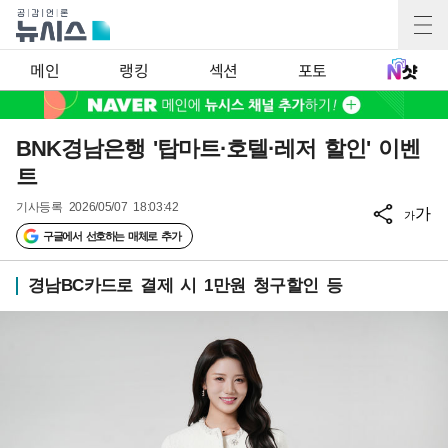
메인
랭킹
섹션
포토
BNK경남은행 '탑마트·호텔·레저 할인' 이벤
트
기사등록
2026/05/07 18:03:42
가
가
구글에서 선호하는 매체로 추가
경남BC카드로 결제 시 1만원 청구할인 등