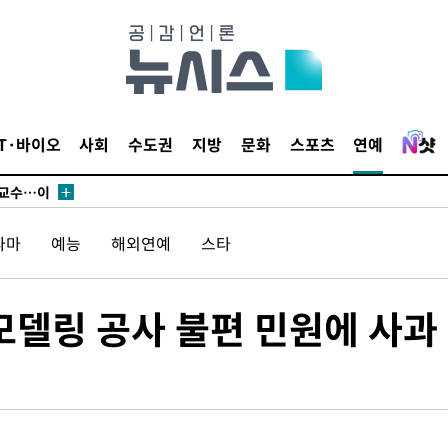
에서 두차
부장 기소
"
협회
IT·바이오
사회
수도권
지방
문화
스포츠
연예
 교수…이
 절차 개시
액
라마
예능
해외연예
스타
 사망
모델링 공사 불편 민원에 사과
 CDC
 압수수색
위 등 9곳