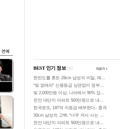
금융
0
코스피·코스닥, 동반
세부
상승 후 하락…혼조
세 계속
연예