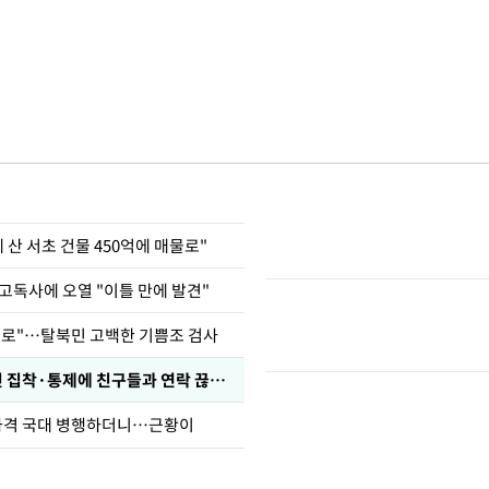
에 산 서초 건물 450억에 매물로"
고독사에 오열 "이틀 만에 발견"
뒤로"…탈북민 고백한 기쁨조 검사
인 집착·통제에 친구들과 연락 끊겨"
사격 국대 병행하더니…근황이