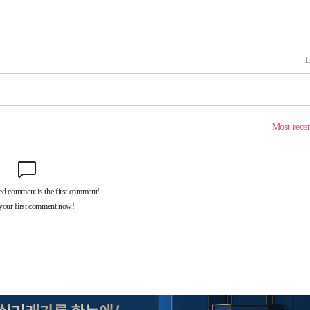
출발
개장
3명은 중태
에서 두차
부장 기소
"
협회
 교수…이
 절차 개시
액
 사망