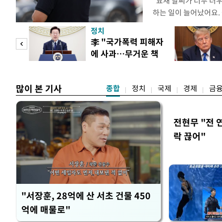
"요새 날씨가 너무 더
하는 일이 늘어났어요.
거나, 누가 길을 막고 
정치
(40대 직장인 A씨) 
문가
李 "국가폭력 피해자
에도 쉽게 짜증을 내거
에 사과…무거운 책
있다. 높은 기온과 습
황제
임감"
많이 본 기사
종합
정치
국제
경제
금
전현무 "전 
락 끊어"
"서장훈, 28억에 산 서초 건물 450
억에 매물로"