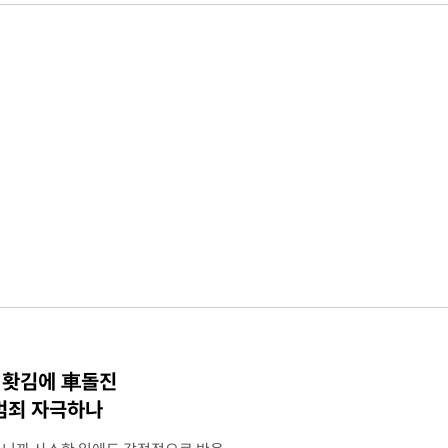
·홧김에 車돌진
 범죄 자극하나