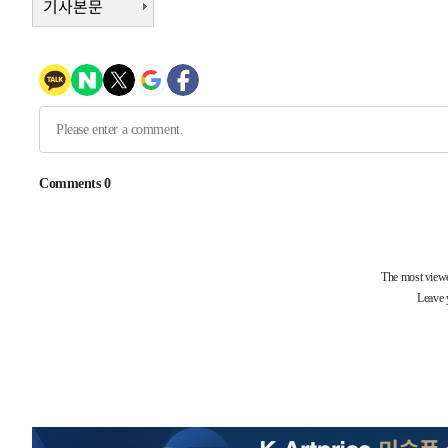
기사본문
-10157초 전 >
[속보]삼성전자·SK하이닉스 동반 강보합…1%대 상승 
-10143초 전 >
[속보]코스닥, 5.95포인트(0.74%) 상승한 807.62개장
-10111초 전 >
[속보]코스피, 6300선 재탈환…1.09% 오른 6365.07 
-7276초 전 >
시리아 다마스쿠스 교외에서 미니버스 폭발.. 14명 부상, 
-6574초 전 >
입추에도 극한더위…서울 낮 39도 '폭염중대경보'
-1538초 전 >
이란, 호르무즈서 "적국 목표물들"과 대치로 남부 케슘섬
례 큰 폭발음
-30593초 전 >
[속보]종합특검, '계엄 수용공간 확보' 신용해 前교정본
-29466초 전 >
외신들도 주목한 韓축구 파문…"국민적 공분에 수사 재개
-29437초 전 >
11시간 압수수색에 성접대 파문까지…'쑥대밭' 된 축구
-28459초 전 >
[속보]규제합리화위원회 부위원장에 김태유 서울대 공대
병태 후임
-24817초 전 >
[속보]국힘 윤리위, '돌려차기 발언' 진종오·서범수 징계
-20142초 전 >
[속보] 7월 중국 수출 23.9%↑ 수입 27.5%↑…무역총
25.3%↑
-17302초 전 >
[속보]'채상병 순직 책임' 임성근, 항소심도 징역 3년
-17168초 전 >
[속보]종합특검, '관저이전 봐주기 감사' 유병호 구속기소
-13768초 전 >
민주 콩고 에볼라환자 4천명 돌파, 4053명 발생 1850명
-13018초 전 >
[속보]'300억원대 사기 혐의' 차가원 대표 구속 송치