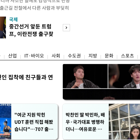
우니까 사소한 일에도 감정적으로 반응
 출근길 전철에서 다른 사람과 부딪히
서 있으면 짜증이 확 올라오더라고요."
국제
경제
유례없는 폭염이 이어지면서 사소한 자극
중간선거 앞둔 트럼
구윤철 "실거주 3
나 감정적으로 반응하는 사람이 늘고
프, 이란전쟁 출구찾
억 이하 주택은 
도가 불쾌감과 공격성을 높이는 데다
기 속도
담 줄어"
융
산업
IT·바이오
사회
수도권
지방
문화
스포츠
연인 집착에 친구들과 연
"여군 지원 막힌
박찬민 딸 박민하, 배
UDT 훈련 직접 해봤
우·국가대표 병행하
습니다"…707 출신
더니…여유로운 근
女유튜버 '완벽 소
황 공개