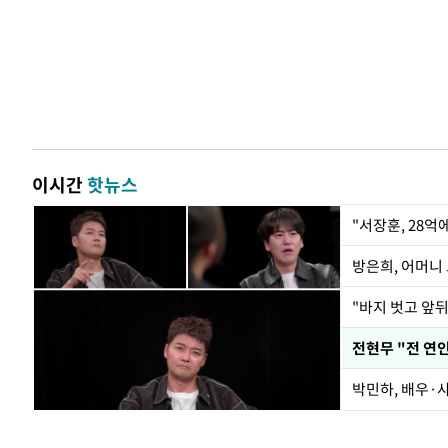
이시간
핫뉴스
"서장훈, 28억
방은희, 어머니 
"바지 벗고 앞
전현무 "전 연
박민하, 배우·