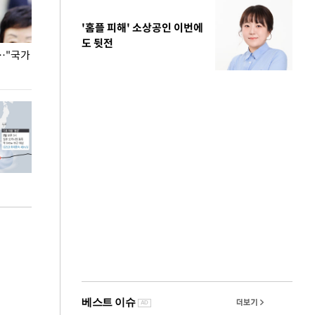
'홈플 피해' 소상공인 이번에
도 뒷전
…"국가
홈플러스, 67개 점포 가오픈… 13일 정식 개장
오세훈 서울시장,
환경 점검