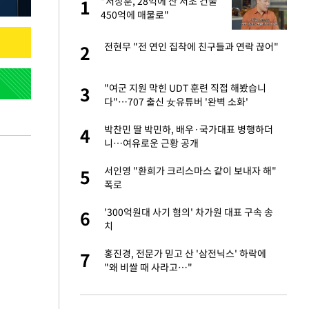
건물
"서장훈, 28억에 산 서초 건물
1
1
450억에 매물로"
친구들과 연락 끊어"
전현무 "전 연인 집착에 친구들과 연락 끊어"
2
2
련 직접 해봤습니
"여군 지원 막힌 UDT 훈련 직접 해봤습니
3
3
'완벽 소화'
다"…707 출신 女유튜버 '완벽 소화'
·국가대표 병행하더
박찬민 딸 박민하, 배우·국가대표 병행하더
4
4
니…여유로운 근황 공개
 속도내는 K-제약
서인영 "환희가 크리스마스 같이 보내자 해"
5
5
폭로
용객 제한을" vs
'300억원대 사기 혐의' 차가원 대표 구속 송
6
6
"
치
하 주택은 보유·양도
홍진경, 전문가 믿고 산 '삼전닉스' 하락에
7
7
"왜 비쌀 때 사라고…"