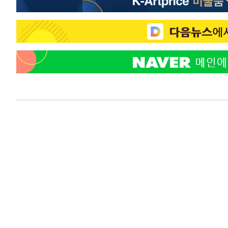
-12212초 전 >
"미 전국적 살모네라 식중독 원인은 멕시코산 할라피뇨"--
-10725초 전 >
[속보]경찰·노동부, HL만도 평택사업장 끼임 사망 관련
-10606초 전 >
[속보]합수본, '투표율 허위 입력' 중앙·서울·경기도 선관
압수수색
-10361초 전 >
[속보]원·달러 환율, 오전 9시 1423.8원
-10157초 전 >
[속보]삼성전자·SK하이닉스 동반 강보합…1%대 상승 
-10143초 전 >
[속보]코스닥, 5.95포인트(0.74%) 상승한 807.62개장
-10111초 전 >
[속보]코스피, 6300선 재탈환…1.09% 오른 6365.07 
-7276초 전 >
시리아 다마스쿠스 교외에서 미니버스 폭발.. 14명 부상, 
-6574초 전 >
입추에도 극한더위…서울 낮 39도 '폭염중대경보'
-1538초 전 >
이란, 호르무즈서 "적국 목표물들"과 대치로 남부 케슘섬
례 큰 폭발음