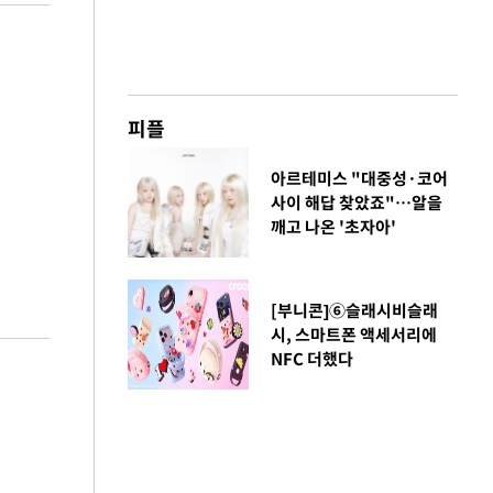
피플
아르테미스 "대중성·코어
사이 해답 찾았죠"…알을
깨고 나온 '초자아'
[부니콘]⑥슬래시비슬래
시, 스마트폰 액세서리에
NFC 더했다