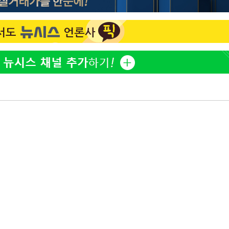
"서장훈, 28억에 산 서초 
1
450억에 매물로"
 CDC
 압수수색
전현무 "전 연인 집착에 
2
위 등 9곳
"여군 지원 막힌 UDT 훈
3
출발
다"…707 출신 女유튜버 
박찬민 딸 박민하, 배우
4
개장
니…여유로운 근황 공개
3명은 중태
"신약 찾자"…정부 과제로
5
바이오
에서 두차
"한강수영장, 문신 노출 이
6
"출입 막는 건 명백한 차별
구윤철 "실거주 30억 이
7
세 모두 완화"