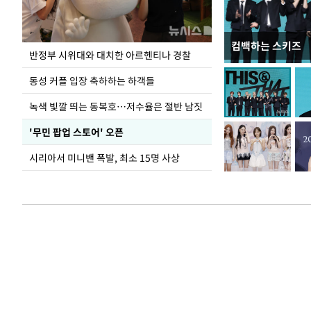
컴백하는 스키즈
지석천 뒤덮은 
반정부 시위대와 대치한 아르헨티나 경찰
동성 커플 입장 축하하는 하객들
녹색 빛깔 띄는 동복호…저수율은 절반 남짓
'무민 팝업 스토어' 오픈
시리아서 미니밴 폭발, 최소 15명 사상