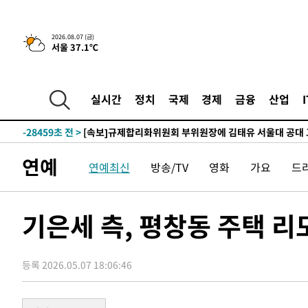
-1538초 전 >
이란, 호르무즈서 "적국 목표물들"과 대치로 남부 케슘섬
2026.08.07 (금)
서울 37.1℃
례 큰 폭발음
-30593초 전 >
[속보]종합특검, '계엄 수용공간 확보' 신용해 前교정본
-29466초 전 >
외신들도 주목한 韓축구 파문…"국민적 공분에 수사 재개
-29437초 전 >
11시간 압수수색에 성접대 파문까지…'쑥대밭' 된 축구
실시간
정치
국제
경제
금융
산업
-28459초 전 >
[속보]규제합리화위원회 부위원장에 김태유 서울대 공대
병태 후임
-24817초 전 >
[속보]국힘 윤리위, '돌려차기 발언' 진종오·서범수 징계
-20142초 전 >
[속보] 7월 중국 수출 23.9%↑ 수입 27.5%↑…무역총
연예
연예최신
방송/TV
영화
가요
드
25.3%↑
-17302초 전 >
[속보]'채상병 순직 책임' 임성근, 항소심도 징역 3년
-17168초 전 >
[속보]종합특검, '관저이전 봐주기 감사' 유병호 구속기소
-13768초 전 >
민주 콩고 에볼라환자 4천명 돌파, 4053명 발생 1850명
기은세 측, 평창동 주택 리
-13018초 전 >
[속보]'300억원대 사기 혐의' 차가원 대표 구속 송치
-12212초 전 >
"미 전국적 살모네라 식중독 원인은 멕시코산 할라피뇨"--
등록 2026.05.07 18:06:46
-10725초 전 >
[속보]경찰·노동부, HL만도 평택사업장 끼임 사망 관련
-10606초 전 >
[속보]합수본, '투표율 허위 입력' 중앙·서울·경기도 선관
압수수색
-10361초 전 >
[속보]원·달러 환율, 오전 9시 1423.8원