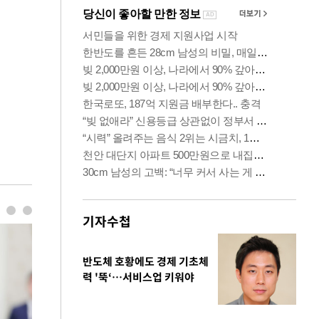
기자수첩
반도체 호황에도 경제 기초체
력 '뚝‘…서비스업 키워야