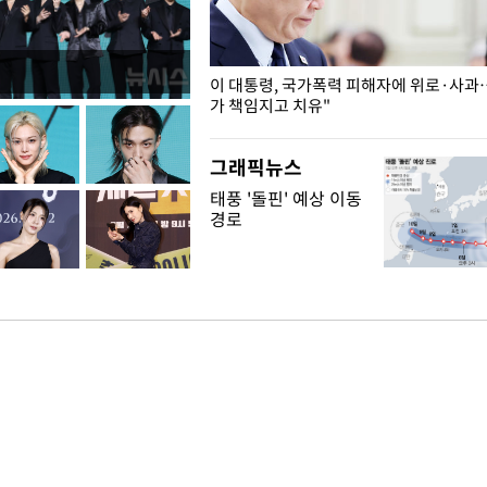
개구리밥
이 대통령, 국가폭력 피해자에 위로·사과
가 책임지고 치유"
그래픽뉴스
태풍 '돌핀' 예상 이동
경로