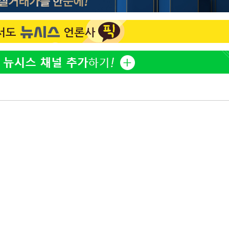
표창원, 남규리에 15년 만
1
사과…"제가 틀렸습니다"
"창 3개 띄워도 답답함 없
2
라', 일주일 써보니
[속보]뉴욕증시 상승 마감…
3
닥 1.3%↑
오세훈 "용산공원 아파트,
4
학 뒤집는 것"
김도영·곽빈·안현민…오
5
집은 차기 메이저리거
美, 이란 자금 옥죄기 박
6
·환전소 제재
'폭염 휴식기' 프로야구 1
7
식 병행…"야외 훈련 해도