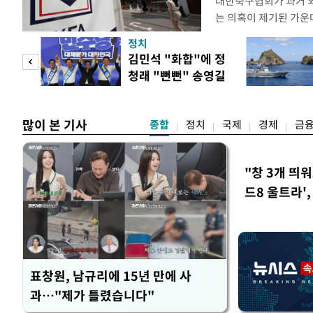
대한축구협회가 과거 
는 의혹이 제기된 가운
도하면서 파장이 커지고 
정치
광부가 2016년 작성
 사업
김민석 "화합"에 정
2011년 3월부터 20
청래 "뻔뻔" 송영길
에 참여한 외국인 심판
은 연임 직격
고
많이 본 기사
종합
정치
국제
경제
금
"창 3개 띄
드8 울트라'
표창원, 남규리에 15년 만에 사
과…"제가 틀렸습니다"