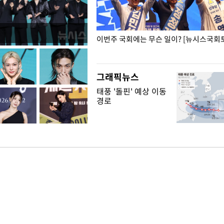
폭력 피해자에 위로·사과…"국가
이번주 국회에는 무슨 일이? [뉴시스국회토
"
그래픽뉴스
태풍 '돌핀' 예상 이동
경로