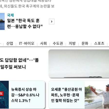
외국인 심판에게 성접대를 제공했다
데, 외신들도 한국 축구계의 논란을 보
있다. 지난 6일 JTBC는 문화체육관
국제
경제
한 감사보고서를 바탕으로 축구협회가
일본 "한국 독도 훈
절세 찾아 '덜 똘
12년 3월까지 1년 동안 국가대표팀 경기
련…용납할 수 없다"
한 채'…30억↓ 
들에게 성접대를 한 정황이 드러났다
항의
트 눈길
융
산업
IT·바이오
사회
수도권
지방
문화
스포츠
워도 답답함 없네"…'폴
, 일주일 써보니
뉴욕증시 상승 마
오세훈 "용산공원 아
감…S&P 0.6% 나
파트, 노무현·문재
스닥 1.3%↑
인 철학 뒤집는 것"