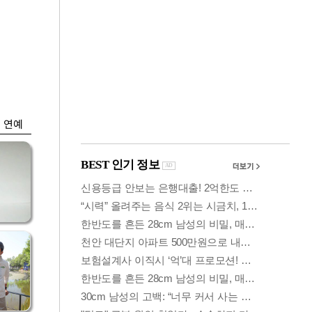
금융
똘한
코스닥 살아나자
아파
ETF 날았다…수익률
상위권 휩쓸어
연예