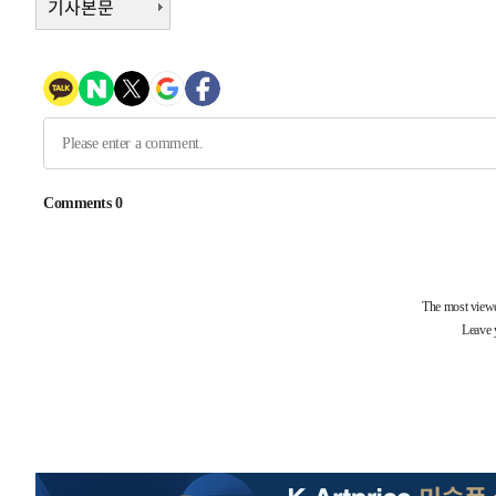
기사본문
-22593초 전 >
여수 오동도 해상서 모터보트 전복…1명 사망·1명 실종
-18820초 전 >
극한폭염 한풀 꺾이지만…'낮 최고 35도' 무더위, 열대야
주 날씨]
-15838초 전 >
축구협회 "압수수색·성접대 논란 사과…쇄신의 기회로 
-14355초 전 >
[속보]'압수수색·성접대 논란' 축구협회 "실망과 걱정 
송"
-2976초 전 >
'최고 37도' 폭염 지속…강원동해안 최대 150㎜ 비
1시간 전 >
[속보]뉴욕증시 상승 마감…S&P 0.6% 나스닥 1.3%↑