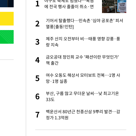
에
야구도 축제도 멈췄다…폭염
1
1
에 전국 행사 줄줄이 취소·연
기
네"…'폴드8 울트
기어서 탈출했다…민속촌 ‘심야 공포촌’ 피서
2
2
열풍[출동!인턴]
S&P 0.6% 나스
제주 산지 오전부터 비…태풍 영향 강풍·풍
3
3
랑 지속
 노무현·문재인 철
금오공대 정인희 교수 '패션이란 무엇인가'
4
4
책 출간
승환·니퍼트가 콕
여수 오동도 해상서 모터보트 전복…1명 사
5
5
망·1명 실종
차…가상자산 거래소
부산, 구름 많고 무더운 날씨…낮 최고기온
6
6
33도
0개 구단, 훈련·휴
백운산서 80년근 천종산삼 9뿌리 발견…감
7
7
 안전 최우선"
정가 1.3억원