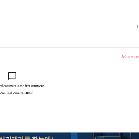
 계속[다음
삼겠다"
안겨드려 죄