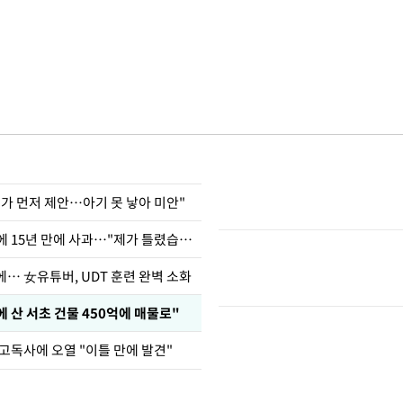
내가 먼저 제안…아기 못 낳아 미안"
표창원, 남규리에 15년 만에 사과…"제가 틀렸습니다"
… 女유튜버, UDT 훈련 완벽 소화
에 산 서초 건물 450억에 매물로"
 고독사에 오열 "이틀 만에 발견"