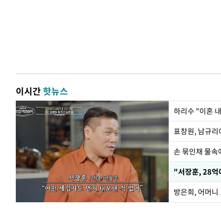
이시간
핫뉴스
하리수 "이혼 
손 묶인채 물속에
"서장훈, 28억
방은희, 어머니