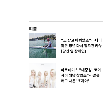
피플
"노 잡고 바뀌었죠"…다리
잃은 청년 다시 일으킨 카누
[당신 옆 장애인]
아르테미스 "대중성·코어
사이 해답 찾았죠"…알을
깨고 나온 '초자아'