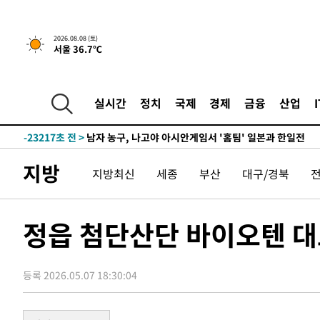
1시간 전 >
[속보]뉴욕증시 상승 마감…S&P 0.6% 나스닥 1.3%↑
2026.08.08 (토)
서울 36.7℃
-31866초 전 >
강릉에 시간당 81.4㎜ 물폭탄…도로 잠기고 담벼락 붕괴
-27973초 전 >
백운산서 80년근 천종산삼 9뿌리 발견…감정가 1.3억원
-25683초 전 >
선재도서 해루질 나섰다 실종 60대, 닷새 만에 숨진 채 발
실시간
정치
국제
경제
금융
산업
-23217초 전 >
남자 농구, 나고야 아시안게임서 '홈팀' 일본과 한일전
-22593초 전 >
여수 오동도 해상서 모터보트 전복…1명 사망·1명 실종
-18820초 전 >
극한폭염 한풀 꺾이지만…'낮 최고 35도' 무더위, 열대야
지방
지방최신
세종
부산
대구/경북
주 날씨]
-15838초 전 >
축구협회 "압수수색·성접대 논란 사과…쇄신의 기회로 
-14355초 전 >
[속보]'압수수색·성접대 논란' 축구협회 "실망과 걱정 
송"
-2976초 전 >
'최고 37도' 폭염 지속…강원동해안 최대 150㎜ 비
정읍 첨단산단 바이오텐 대
1시간 전 >
[속보]뉴욕증시 상승 마감…S&P 0.6% 나스닥 1.3%↑
-31866초 전 >
강릉에 시간당 81.4㎜ 물폭탄…도로 잠기고 담벼락 붕괴
등록 2026.05.07 18:30:04
-27973초 전 >
백운산서 80년근 천종산삼 9뿌리 발견…감정가 1.3억원
-25683초 전 >
선재도서 해루질 나섰다 실종 60대, 닷새 만에 숨진 채 발
-23217초 전 >
남자 농구, 나고야 아시안게임서 '홈팀' 일본과 한일전