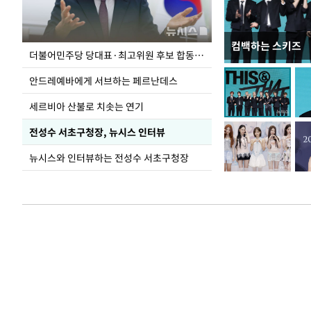
컴백하는 스키즈
이 대통령, 국가
더불어민주당 당대표·최고위원 후보 합동연설회
가 책임지고 치유
안드레예바에게 서브하는 페르난데스
세르비아 산불로 치솟는 연기
전성수 서초구청장, 뉴시스 인터뷰
뉴시스와 인터뷰하는 전성수 서초구청장