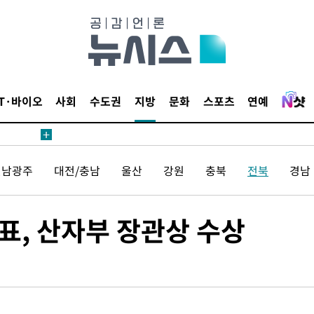
견
IT·바이오
사회
수도권
지방
문화
스포츠
연예
 계속[다음
전남광주
대전/충남
울산
강원
충북
전북
경남
삼겠다"
안겨드려 죄
표, 산자부 장관상 수상
견