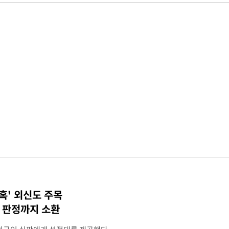
혹' 외신도 주목
컵 판정까지 소환