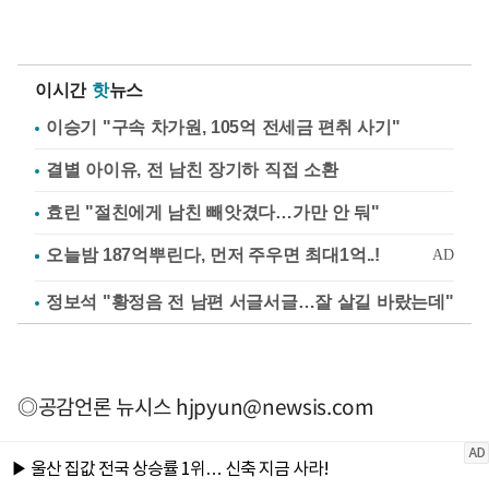
이시간
핫
뉴스
이승기 "구속 차가원, 105억 전세금 편취 사기"
결별 아이유, 전 남친 장기하 직접 소환
효린 "절친에게 남친 빼앗겼다…가만 안 둬"
정보석 "황정음 전 남편 서글서글…잘 살길 바랐는데"
◎공감언론 뉴시스
hjpyun@newsis.com