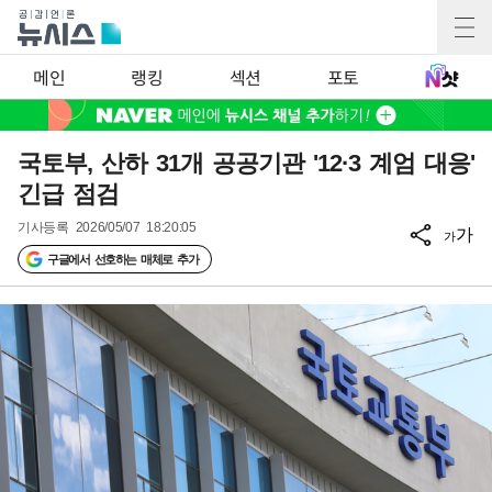
메인
랭킹
섹션
포토
국토부, 산하 31개 공공기관 '12·3 계엄 대응'
긴급 점검
기사등록
2026/05/07 18:20:05
가
가
구글에서 선호하는 매체로 추가