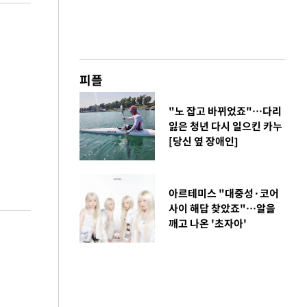
피플
"노 잡고 바뀌었죠"…다리
잃은 청년 다시 일으킨 카누
[당신 옆 장애인]
아르테미스 "대중성·코어
사이 해답 찾았죠"…알을
깨고 나온 '초자아'