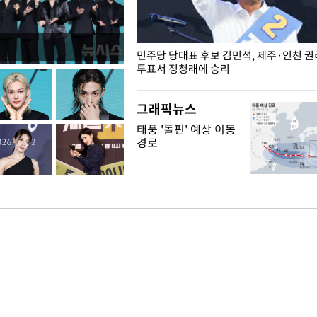
슨 일이? [뉴시스국회토pic]
민주당 당대표 후보 김민석, 제주·인천 
투표서 정청래에 승리
그래픽뉴스
태풍 '돌핀' 예상 이동
경로