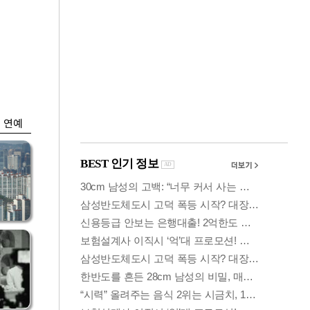
금융
시
다시 뛰는 코스닥…
'들
ETF 수익률 상위권
찍어
연예