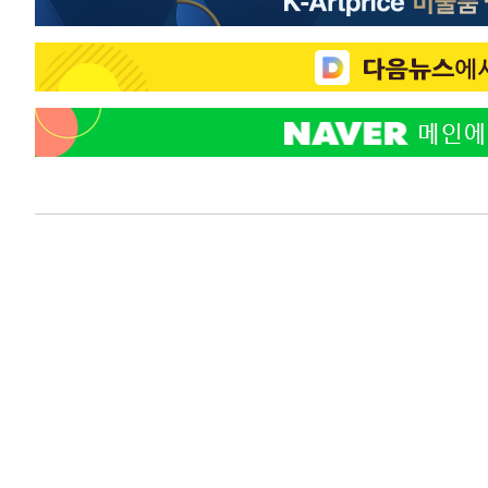
-12291초 전 >
온열질환 사망자 3명 늘어…누적 환자 3000명 돌파
-6236초 전 >
강릉에 시간당 81.4㎜ 물폭탄…도로 잠기고 담벼락 붕괴
-2343초 전 >
백운산서 80년근 천종산삼 9뿌리 발견…감정가 1.3억원
-53초 전 >
선재도서 해루질 나섰다 실종 60대, 닷새 만에 숨진 채 발견
40분 전 >
남자 농구, 나고야 아시안게임서 '홈팀' 일본과 한일전
50분 전 >
여수 오동도 해상서 모터보트 전복…1명 사망·1명 실종
1시간 전 >
극한폭염 한풀 꺾이지만…'낮 최고 35도' 무더위, 열대야 계
날씨]
2시간 전 >
축구협회 "압수수색·성접대 논란 사과…쇄신의 기회로 삼겠
3시간 전 >
[속보]'압수수색·성접대 논란' 축구협회 "실망과 걱정 안겨드
6시간 전 >
'최고 37도' 폭염 지속…강원동해안 최대 150㎜ 비
8시간 전 >
[속보]뉴욕증시 상승 마감…S&P 0.6% 나스닥 1.3%↑