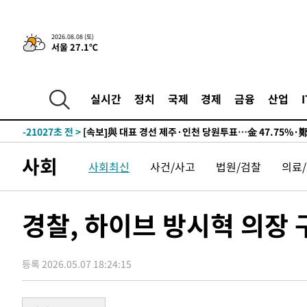
2026.08.08 (토)
서울 27.1℃
8시간 전 >
[속보]뉴욕증시 상승 마감…S&P 0.6% 나스닥 1.3%↑
-30745초 전 >
이란 "호르무즈 재개방 합의 근접…美 배상 선행돼야"
-21792초 전 >
[속보]與최고위원 제주·인천 순회경선…박선원·최민희
실시간
정치
국제
경제
금융
산업
한민수·김용 순
-21745초 전 >
[속보]김민석, 與 전대 당원투표 누적 득표율 45.42%로 
청래 44.56%
-21027초 전 >
[속보]與 대표 경선 제주·인천 당원투표…金 47.75%·
42.08%·宋 10.17%
-20561초 전 >
이강인 "아틀레티코 이적 기뻐…등번호 7번 의미보단 팀 
사회
사회최신
사건/사고
법원/검찰
의료
것"
-20496초 전 >
[속보]與 당대표 경선, 제주·인천 권리당원 투표 김민석 
-14270초 전 >
낮 최고 35도 '무더위'…동해안 시간당 30㎜ '강한 비'[
-13540초 전 >
[속보]이강인 "감독님이 원하는 마음 느꼈고, 많은 트로피
경찰, 하이브 방시혁 의장
틀레티코 이적"
-13322초 전 >
수도권 40도 육박 '펄펄'…동해안 일부 지역엔 호의주의
-12291초 전 >
온열질환 사망자 3명 늘어…누적 환자 3000명 돌파
등록 2026.05.07 18:24:15
-6236초 전 >
강릉에 시간당 81.4㎜ 물폭탄…도로 잠기고 담벼락 붕괴
-2343초 전 >
백운산서 80년근 천종산삼 9뿌리 발견…감정가 1.3억원
-53초 전 >
선재도서 해루질 나섰다 실종 60대, 닷새 만에 숨진 채 발견