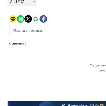
기사본문
40분 전 >
남자 농구, 나고야 아시안게임서 '홈팀' 일본과 한일전
50분 전 >
여수 오동도 해상서 모터보트 전복…1명 사망·1명 실종
1시간 전 >
극한폭염 한풀 꺾이지만…'낮 최고 35도' 무더위, 열대야 계
날씨]
2시간 전 >
축구협회 "압수수색·성접대 논란 사과…쇄신의 기회로 삼겠
3시간 전 >
[속보]'압수수색·성접대 논란' 축구협회 "실망과 걱정 안겨드
6시간 전 >
'최고 37도' 폭염 지속…강원동해안 최대 150㎜ 비
8시간 전 >
[속보]뉴욕증시 상승 마감…S&P 0.6% 나스닥 1.3%↑
-30745초 전 >
이란 "호르무즈 재개방 합의 근접…美 배상 선행돼야"
-21792초 전 >
[속보]與최고위원 제주·인천 순회경선…박선원·최민희
한민수·김용 순
-21745초 전 >
[속보]김민석, 與 전대 당원투표 누적 득표율 45.42%로 
청래 44.56%
-21027초 전 >
[속보]與 대표 경선 제주·인천 당원투표…金 47.75%·
42.08%·宋 10.17%
-20561초 전 >
이강인 "아틀레티코 이적 기뻐…등번호 7번 의미보단 팀 
것"
-20496초 전 >
[속보]與 당대표 경선, 제주·인천 권리당원 투표 김민석 
-14270초 전 >
낮 최고 35도 '무더위'…동해안 시간당 30㎜ '강한 비'[
-13540초 전 >
[속보]이강인 "감독님이 원하는 마음 느꼈고, 많은 트로피
틀레티코 이적"
-13322초 전 >
수도권 40도 육박 '펄펄'…동해안 일부 지역엔 호의주의