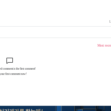
속[다음주
다"
려 죄송"
·서미화·
1위… 정
鄭
위해 뛸
승리
내일날씨]
 원해 아
보