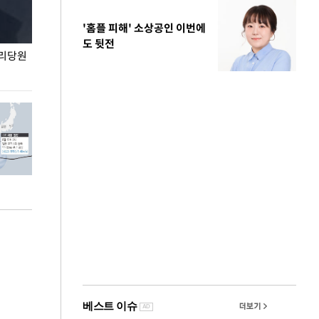
'홈플 피해' 소상공인 이번에
도 뒷전
권리당원
무더위 잊는 도심형 여름 축제 '2026 서울 바캉스
용산어린이정원 앞
페스티벌'