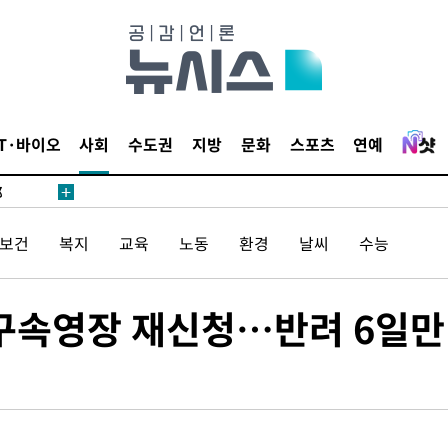
·서미화·
IT·바이오
사회
수도권
지방
문화
스포츠
연예
1위… 정
鄭
위해 뛸
/보건
복지
교육
노동
환경
날씨
수능
승리
내일날씨]
 원해 아
 구속영장 재신청…반려 6일만
보