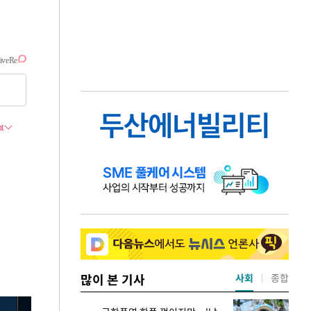
많이 본 기사
사회
종합