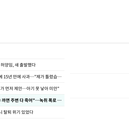
 허양임, 새 출발했다
표창원, 남규리에 15년 만에 사과…"제가 틀렸습니다"
내가 먼저 제안…아기 못 낳아 미안"
차가원 "○○○ 까면 주변 다 죽어"…녹취 폭로 파장
니 탈퇴 위기 있었다