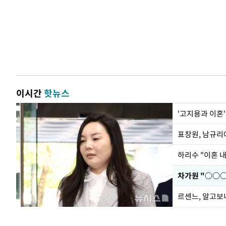
이시간
핫뉴스
'고지용과 이혼'
하리수 "이혼 
르센느, 알고보