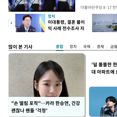
더불어민주당 8·17 
보가 8일 제주·인천 지
정치
다. 앞서 정청래 후보
희망
이대통령, 결혼 불이
·울산·경남 경선에서 1
각"
익 사례 전수조사 지
제주·인천 경선에서 이기
시
만 두 후보 간 누적 득표
많이 본 기사
종합
정치
국제
경제
금
'덜 똘똘한 
대 아파트에 
"손 떨림 포착"…카라 한승연, 건강
괜찮나 팬들 '걱정'