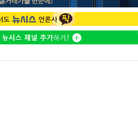
"손 떨림 포착"…카라 한승
1
연, 건강 괜찮나 팬들 '걱정'
'덜 똘똘한 한 채' 시대 
2
에 쏠리는 관심[세제 개편,
김희철, 거꾸로 걸린 광복
3
"X돌았네"
'고지용과 이혼' 허양임, 
4
속[다음주
다"
외신 주목한 '축구협회 성접
려 죄송"
5
한일월드컵까지 소환
차가원 "○○○ 까면 주변
6
미반환 속 녹취 폭로 파장
"한국판 팔란티어 꿈꾼다
7
AI 사업에 진심인 이유