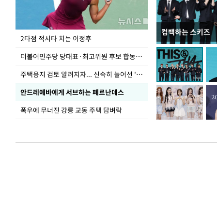
컴백하는 스키즈
이번주 국회에는 무
2타점 적시타 치는 이정후
더불어민주당 당대표·최고위원 후보 합동연설회
주택용지 검토 알려지자... 신속히 늘어선 '근조화환'
안드레예바에게 서브하는 페르난데스
폭우에 무너진 강릉 교동 주택 담벼락