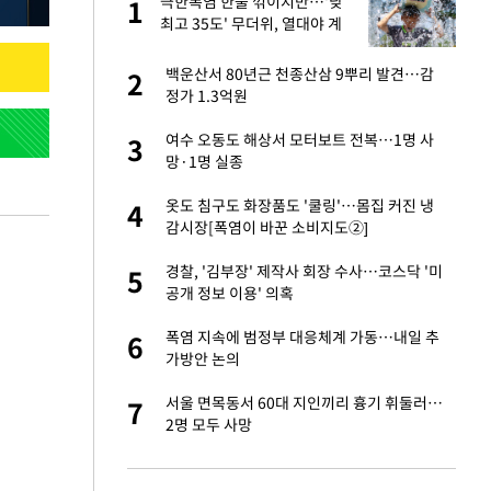
극한폭염 한풀 꺾이지만…'낮
1
1
최고 35도' 무더위, 열대야 계
속[다음주 날씨]
오나…20억대 아파트
백운산서 80년근 천종산삼 9뿌리 발견…감
2
2
 그 이후②]
정가 1.3억원
절 태극기 현수막에
여수 오동도 해상서 모터보트 전복…1명 사
3
3
망·1명 실종
새 출발했다
옷도 침구도 화장품도 '쿨링'…몸집 커진 냉
4
4
감시장[폭염이 바꾼 소비지도②]
대 의혹'…2002
경찰, '김부장' 제작사 회장 수사…코스닥 '미
5
5
공개 정보 이용' 의혹
 다 죽어"…전세금
폭염 지속에 범정부 대응체계 가동…내일 추
6
6
가방안 논의
"…네이버가 국방
서울 면목동서 60대 지인끼리 흉기 휘둘러…
7
7
2명 모두 사망