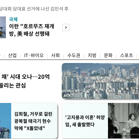
전당대회 당대표 선거에 나선 김민석 후
역 순회경선에서 '누적 1위'를 탈환했
국제
경제
 우세 지역으로 점쳐졌던 충청권과 부산
이란 "호르무즈 재개
세계식량가격 다
승 1패를 주고 받은 김 후보는 이날
방, 美 배상 선행돼
상승…곡물·설탕 
며 '2승 1패'로 앞서가게 됐다. 다
야"
썩'
율 차이가 '0.86%p'에 불과
융
산업
IT·바이오
사회
수도권
지방
문화
스포츠
한 채' 시대 오나…20억
쏠리는 관심
김희철, 거꾸로 걸린
'고지용과 이혼' 허양
광복절 태극기 현수
임, 새 출발했다
막에 "X돌았네"