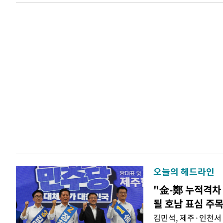
오늘의 헤드라인
"金-鄭 누적격차 
될 호남 표심 주
김민석, 제주·인천서 