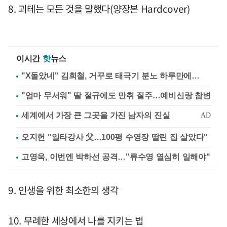
8. 괴테는 모든 것을 말했다(양장본 Hardcover)
이시간
핫
뉴스
"X돌았네" 김희철, 거꾸로 태극기 분노 하루만에…
"엄마 무서워" 딸 절규에도 만취 질주…예비신랑 참변
오지헌 "일타강사 父…100평 수영장 딸린 집 살았다"
고영욱, 이번엔 박하선 공격…"류수영 열심히 일해야"
9. 인생을 위한 최소한의 생각
10. 무례한 세상에서 나를 지키는 법