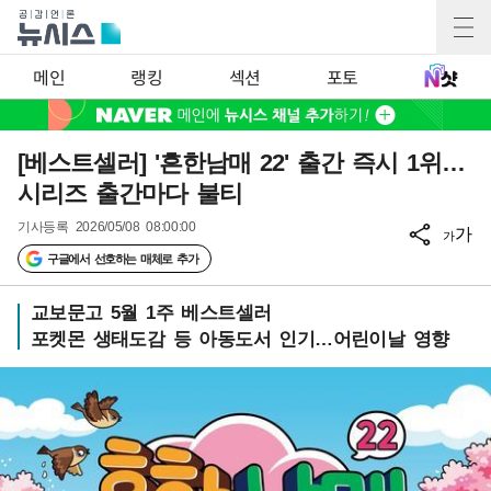
메인
랭킹
섹션
포토
[베스트셀러] '흔한남매 22' 출간 즉시 1위…
시리즈 출간마다 불티
기사등록
2026/05/08 08:00:00
가
가
구글에서 선호하는 매체로 추가
교보문고 5월 1주 베스트셀러
포켓몬 생태도감 등 아동도서 인기…어린이날 영향