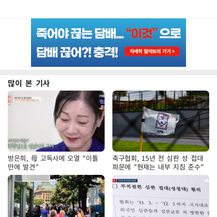
많이 본 기사
방은희, 母 고독사에 오열 "이틀
축구협회, 15년 전 심판 성 접대
만에 발견"
파문에 "현재는 내부 지침 준수"