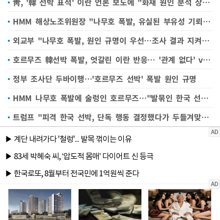
靑, '韓 선박 표적' 이란 언론 보도에 "화재 원인 분석 상당 시간 필요"
HMM 해상노조위원장 "나무호 폭발, 유실된 부유성 기뢰 추정"
외교부 "나무호 폭발, 원인 규명이 우선…조사 결과 지켜볼 것"
호르무즈 韓선박 폭발, 엇갈린 이란 반응… '관계 없다' vs '주권 행사다"
정부 조사단 두바이행…'호르무즈 선박' 폭발 원인 규명
HMM 나무호 폭발에 술렁인 호르무즈…"발묶인 한국 선원 160명 안전 우려"
트럼프 "피격 한국 선박, 단독 행동 결정했다가 두들겨맞아"