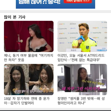
많이 본 기사
제니, 동거 여부 물음에 "여기까지
이강인, 오늘 서울서 AT마드리드
만 하자" 웃음
입단식…'전례 없는 특급대우'
18살 차 장기하와 연애 중 윤가
장영란 "쌍커풀 3번 밖에…왜 성
이…갑자기 단발머리
형미인이라고 하냐"