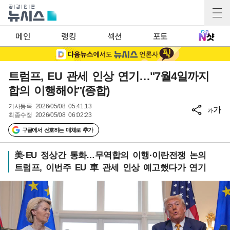
메인
랭킹
섹션
포토
트럼프, EU 관세 인상 연기…"7월4일까지
합의 이행해야"(종합)
기사등록
2026/05/08 05:41:13
가
가
최종수정
2026/05/08 06:02:23
구글에서 선호하는 매체로 추가
美·EU 정상간 통화…무역합의 이행·이란전쟁 논의
트럼프, 이번주 EU 車 관세 인상 예고했다가 연기