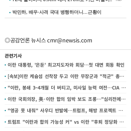
박민하, 배우·사격 국대 병행하더니…근황이
◎공감언론 뉴시스
cmr@newsis.com
관련기사
이란 대통령, '은둔' 최고지도자와 회담…첫 대면 회동 확인
[속보]이란 케슘섬 선착장 두고 이란 무장군과 "적군" 총격전--파르스통신
"이란, 봉쇄 3~4개월 더 버티고, 미사일 능력 여전…CIA 평가"
이란 국회의장, 美·이란 합의 임박 보도 조롱…"심리전에 불과"
"영공 못 내줘" 사우디 반발에…트럼프, 해방 프로젝트 중단
트럼프 "이란과 합의 가능성 커" vs 이란 "후퇴 정당화 목적"(종합)