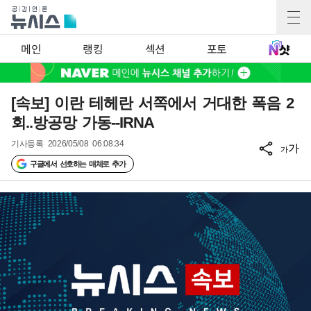
메인
랭킹
섹션
포토
[속보] 이란 테헤란 서쪽에서 거대한 폭음 2
회..방공망 가동--IRNA
기사등록
2026/05/08 06:08:34
가
가
구글에서 선호하는 매체로 추가