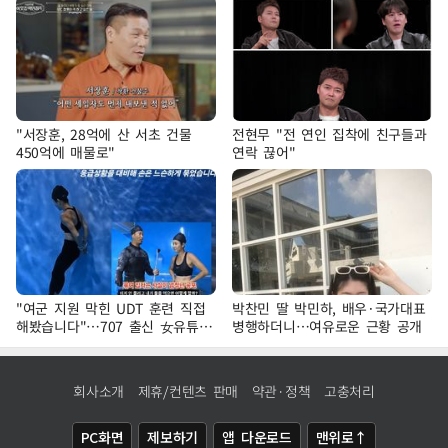
"서장훈, 28억에 산 서초 건물
전현무 "전 연인 집착에 친구들과
450억에 매물로"
연락 끊어"
"여군 지원 막힌 UDT 훈련 직접
박찬민 딸 박민하, 배우·국가대표
해봤습니다"…707 출신 女유튜버
병행하더니…여유로운 근황 공개
'완벽 소화'
회사소개
제휴/컨텐츠 판매
약관·정책
고충처리
PC화면
제보하기
앱 다운로드
맨위로↑