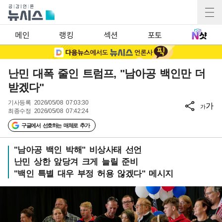
메인
랭킹
섹션
포토
난민 대폭 줄인 트럼프, "남아공 백인만 더
받겠다"
기사등록
2026/05/08 07:03:30
가
가
최종수정
2026/05/08 07:42:24
구글에서 선호하는 매체로 추가
"남아공 백인 박해" 비상사태 선언
난민 상한 앞당겨 크게 늘릴 준비
"백인 특별 대우 부정 허용 않겠다" 메시지