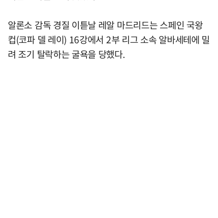
알론소 감독 경질 이튿날 레알 마드리드는 스페인 국왕
컵(코파 델 레이) 16강에서 2부 리그 소속 알바세테에 밀
려 조기 탈락하는 굴욕을 당했다.