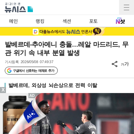
메인
랭킹
섹션
포토
발베르데-추아메니 충돌…레알 마드리드, 무
관 위기 속 내부 분열 발생
기사등록
2026/05/08 07:49:37
가
가
구글에서 선호하는 매체로 추가
발베르데, 외상성 뇌손상으로 전력 이탈
X