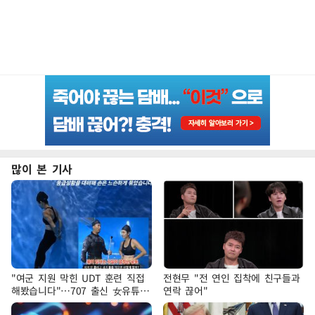
많이 본 기사
"여군 지원 막힌 UDT 훈련 직접
전현무 "전 연인 집착에 친구들과
해봤습니다"…707 출신 女유튜버
연락 끊어"
'완벽 소화'