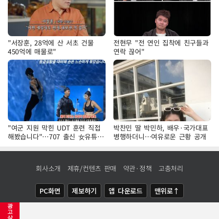
"서장훈, 28억에 산 서초 건물
전현무 "전 연인 집착에 친구들과
450억에 매물로"
연락 끊어"
"여군 지원 막힌 UDT 훈련 직접
박찬민 딸 박민하, 배우·국가대표
해봤습니다"…707 출신 女유튜버
병행하더니…여유로운 근황 공개
'완벽 소화'
회사소개
제휴/컨텐츠 판매
약관·정책
고충처리
PC화면
제보하기
앱 다운로드
맨위로↑
광
COPYRIGHTⓒ
NEWSIS
ALL RIGHTS RESERVED.
고
삭