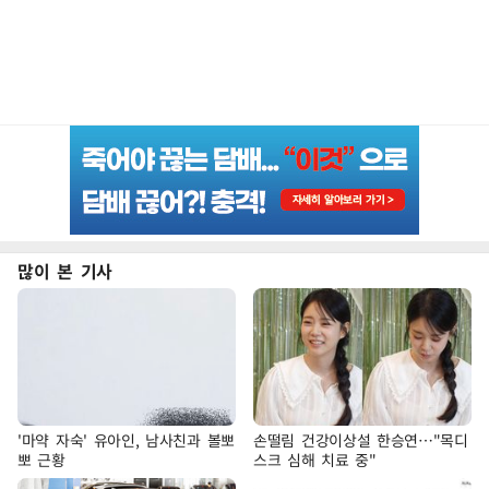
많이 본 기사
'마약 자숙' 유아인, 남사친과 볼뽀
손떨림 건강이상설 한승연…"목디
뽀 근황
스크 심해 치료 중"