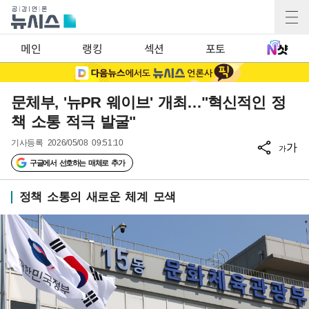
메인
랭킹
섹션
포토
문체부, '뉴PR 웨이브' 개최…"혁신적인 정
책 소통 적극 발굴"
기사등록
2026/05/08 09:51:10
가
가
구글에서 선호하는 매체로 추가
정책 소통의 새로운 체계 모색