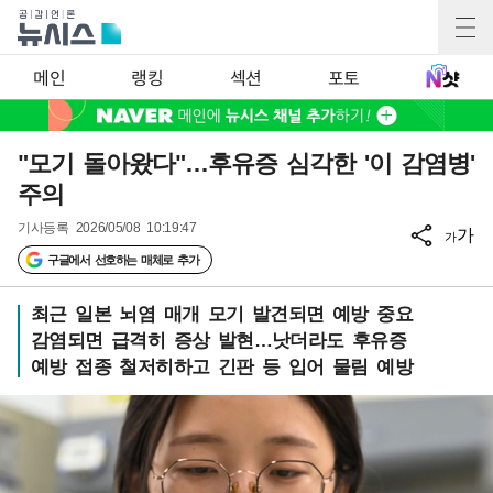
메인
랭킹
섹션
포토
"모기 돌아왔다"…후유증 심각한 '이 감염병'
주의
기사등록
2026/05/08 10:19:47
가
가
구글에서 선호하는 매체로 추가
최근 일본 뇌염 매개 모기 발견되면 예방 중요
감염되면 급격히 증상 발현…낫더라도 후유증
예방 접종 철저히하고 긴판 등 입어 물림 예방