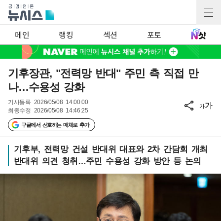
메인
랭킹
섹션
포토
기후장관, "전력망 반대" 주민 측 직접 만
나…수용성 강화
기사등록
2026/05/08 14:00:00
가
가
최종수정
2026/05/08 14:46:25
구글에서 선호하는 매체로 추가
기후부, 전력망 건설 반대위 대표와 2차 간담회 개최
반대위 의견 청취…주민 수용성 강화 방안 등 논의