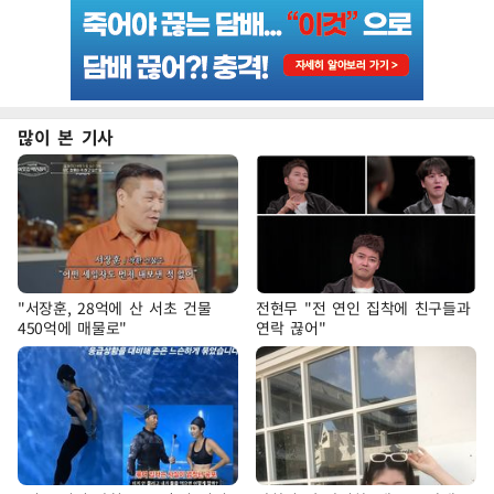
많이 본 기사
"서장훈, 28억에 산 서초 건물
전현무 "전 연인 집착에 친구들과
450억에 매물로"
연락 끊어"