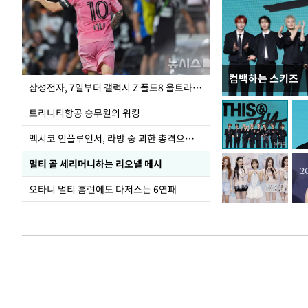
컴백하는 스키즈
입추 하루 앞둔 
삼성전자, 7일부터 갤럭시 Z 폴드8 울트라·폴드8·플립8 출시
폭염
트리니티항공 승무원의 워킹
멕시코 인플루언서, 라방 중 괴한 총격으로 사망
멀티 골 세리머니하는 리오넬 메시
오타니 멀티 홈런에도 다저스는 6연패