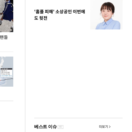
'홈플 피해' 소상공인 이번에
도 뒷전
 팬들
이 대통령, '청년 대책 속도 높여야…폭염 문제도
입추 코앞인데 전
총력 대응'