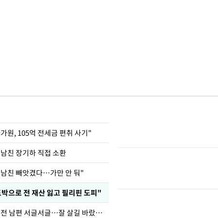
가원, 105억 전세금 편취 사기"
 남친 장기하 직접 소환
 남친 빼앗겼다…가만 안 둬"
도박으로 전 재산 잃고 필리핀 도피"
정보석 "황정음 전 남편 서글서글…잘 살길 바랐는데"