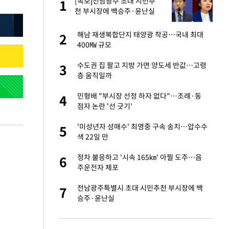
글
[속보]전남광주 초대 시민추
1
1
천 부시장에 백승주·윤난실
 재산 잃고 필리핀
해남 재생복합단지 태양광 착공…국내 최대
2
2
400㎿ 규모
 미반환은 고도의
수도권 집 팔고 지방 가면 양도세 반값…고령
3
3
층 움직일까
입힌다…AI 로봇 연
민형배 "부시장 선정 하자 없다"…조례·동
4
4
점자 논란 '선 긋기'
"짝짝이 눈 탈출"
'미성년자 성매수' 최영중 구속 송치…압수수
5
5
색 22일 만
이 산다' 선곡…쿨한
정차 불응하고 '시속 165㎞' 아찔 도주…음
6
6
주운전자 체포
인간들이 이 꼴 만
전남광주특별시 초대 시민추천 부시장에 백
7
7
격한 반응
승주·윤난실