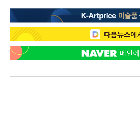
-20651초 전 >
[속보]종합특검, 대검 추가 압수수색…내란 중요임무종사
-16746초 전 >
[속보]코스닥, 800p 회복…0.26% 오른 801.67 마감
-16676초 전 >
[속보]코스피, 301.88포인트(4.58%) 내린 6296.38 마
-16541초 전 >
[속보]원·달러 환율, 0.7원 내린 1423.8원 마감
-14140초 전 >
"여기 떨어졌다"…다누리, 스페이스X 로켓 달 충돌 흔적
-11185초 전 >
손흥민, 5경기 연속골 실패…LAFC는 승부차기 끝 과달
-3786초 전 >
내일까지 39도 '펄펄'…기상청 "태풍 지나며 폭염 잠시 꺾
-3423초 전 >
트럼프, 한국계 진보 주지사 후보 맹공…"공산주의가 최대
-3401초 전 >
"美간섭에 합의 지연"…트럼프, '이란 호르무즈 통제권' 
1분 전 >
[속보]산업장관 "李정부, 원전 반대 안해…안정 전력 위해 불가
23분 전 >
[속보]경찰, '홍명보 선임 논란' 대한축구협회·축구회관 등 