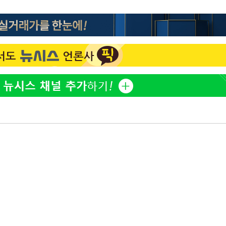
정보석 "황정음 전 남편 서
1
서글한 인상이었는데…"
 혐의
황기순 "원정 도박으로 전
2
감
도피"
이승기 측 "차가원 전세금
3
 포착
사기 수법…엄벌 원해"
라하라 격파
정부, 전 산업에 'AI 옷' 
4
인다"
1000대 보급 추진
 위협"
최준희, 또 성형수술 예고 
수용할까
5
피"
압수수색
아이유, 장기하 '별일 없
6
일상 공개
허지웅 "우리가 지지했던 
7
들었다"…형소법 개정에 