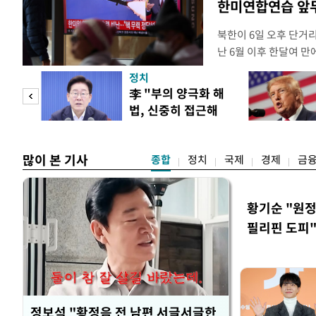
한미연합연습 앞
북한이 6일 오후 단거
난 6월 이후 한달여 
본부에 따르면 우리 군은
정치
서 동해상으로 발사된 
"사적
李 "부의 양극화 해
정확한 제원에 대해서는
법, 신중히 접근해
정보당국은 발사 초기부
 차이
야"
많이 본 기사
종합
정치
국제
경제
금
황기순 "원정
필리핀 도피
정보석 "황정음 전 남편 서글서글한