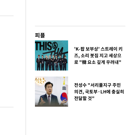
피플
'K-팝 보부상' 스트레이 키
즈, 소리 봇짐 지고 세상으
로 "韓 요소 깊게 우려내"
전성수 "서리풀지구 주민
의견, 국토부·LH에 충실히
전달할 것"