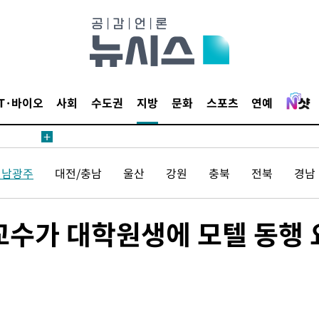
압수수색
태세 강
IT·바이오
사회
수도권
지방
문화
스포츠
연예
전남광주
대전/충남
울산
강원
충북
전북
경남
어"
·당황'
교수가 대학원생에 모텔 동행 
'
 혐의
감