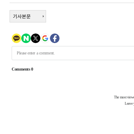
-14140초 전 >
"여기 떨어졌다"…다누리, 스페이스X 로켓 달 충돌 흔적
-11185초 전 >
기사본문
손흥민, 5경기 연속골 실패…LAFC는 승부차기 끝 과달
-3786초 전 >
내일까지 39도 '펄펄'…기상청 "태풍 지나며 폭염 잠시 꺾
-3423초 전 >
트럼프, 한국계 진보 주지사 후보 맹공…"공산주의가 최대
-3401초 전 >
"美간섭에 합의 지연"…트럼프, '이란 호르무즈 통제권' 
1분 전 >
[속보]산업장관 "李정부, 원전 반대 안해…안정 전력 위해 불가
23분 전 >
[속보]경찰, '홍명보 선임 논란' 대한축구협회·축구회관 등 
-24821초 전 >
[속보]합참 "北 발사체는 단거리탄도미사일…감시·경계
화"
-24569초 전 >
日방위성, 北이 동해로 쏜 발사체는 탄도미사일 가능성
-22999초 전 >
[속보] SKT, 에이닷 서비스 장애 발생…"원인 파악 중"
-22405초 전 >
[속보]합참 "북, 동해상으로 미상 발사체 발사"
-21801초 전 >
'낮 최고 39도' 불볕더위…한밤 열대야도 계속[내일날씨]
-21760초 전 >
[속보]7~9일 프로야구 3연전도 폭염 취소…11일 재개
-21422초 전 >
"韓 외환시장 개입 관측 배경엔 美의 대한국 무역적자 있
-21249초 전 >
'월드컵 탈락 후폭풍' 축구협회…초유의 압수수색에 '충격
-21089초 전 >
서울 낮 37.9도, 올여름 최고치 경신…영등포 순간 '40도