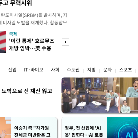
두고 무력시위
리탄도미사일(SRBM)을 발사하며, 지
만에 미사일 도발을 재개했다. 합동참모
 6일 오후 5시께 북한 원산 일대에
국제
경제
단거리 탄도미사일 1발을 포착했다.
'이란 통제' 호르무즈
초고가 겨냥 세제
 한미가 정밀 분석 중에 있다. 한미
개방 임박…美 수용
편…전월세 '유탄'
터 관련 동향을 추적 및 공
할까
려
융
산업
IT·바이오
사회
수도권
지방
문화
스포츠
 도박으로 전 재산 잃고
"
이승기 측 "차가원
정부, 전 산업에 'AI
전세금 미반환은 고
옷' 입힌다…AI 로봇