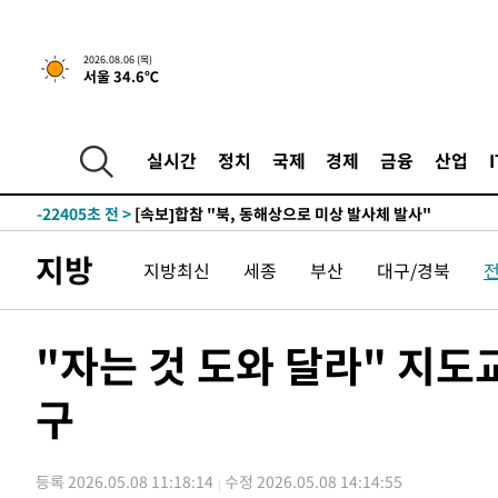
2026.08.06 (목)
서울 34.6℃
23분 전 >
[속보]경찰, '홍명보 선임 논란' 대한축구협회·축구회관 등 
-24821초 전 >
[속보]합참 "北 발사체는 단거리탄도미사일…감시·경계
화"
-24569초 전 >
日방위성, 北이 동해로 쏜 발사체는 탄도미사일 가능성
실시간
정치
국제
경제
금융
산업
-22999초 전 >
[속보] SKT, 에이닷 서비스 장애 발생…"원인 파악 중"
-22405초 전 >
[속보]합참 "북, 동해상으로 미상 발사체 발사"
-21801초 전 >
'낮 최고 39도' 불볕더위…한밤 열대야도 계속[내일날씨]
지방
지방최신
세종
부산
대구/경북
-21760초 전 >
[속보]7~9일 프로야구 3연전도 폭염 취소…11일 재개
-21422초 전 >
"韓 외환시장 개입 관측 배경엔 美의 대한국 무역적자 있
-21249초 전 >
'월드컵 탈락 후폭풍' 축구협회…초유의 압수수색에 '충격
"자는 것 도와 달라" 지도
-21089초 전 >
서울 낮 37.9도, 올여름 최고치 경신…영등포 순간 '40도
구
-20651초 전 >
[속보]종합특검, 대검 추가 압수수색…내란 중요임무종사
-16746초 전 >
[속보]코스닥, 800p 회복…0.26% 오른 801.67 마감
-16676초 전 >
[속보]코스피, 301.88포인트(4.58%) 내린 6296.38 마
등록 2026.05.08 11:18:14
수정 2026.05.08 14:14:55
-16541초 전 >
[속보]원·달러 환율, 0.7원 내린 1423.8원 마감