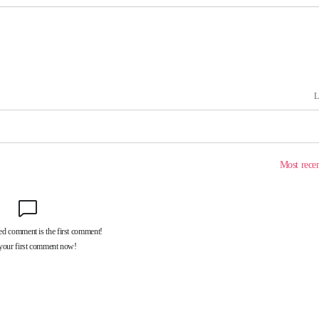
 포착
라하라 격파
인다"
 위협"
수용할까
피"
압수수색
태세 강
어"
·당황'
'