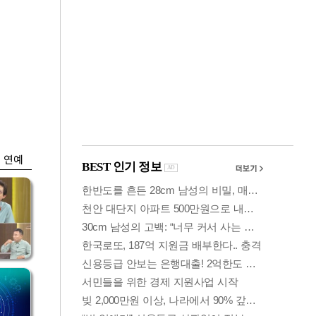
금융
개
외국인 폭풍매도에
 우
코스피 6200선 주저
앉아
연예