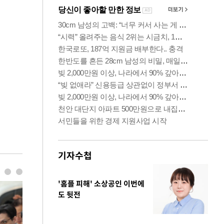
기자수첩
'홈플 피해' 소상공인 이번에
도 뒷전