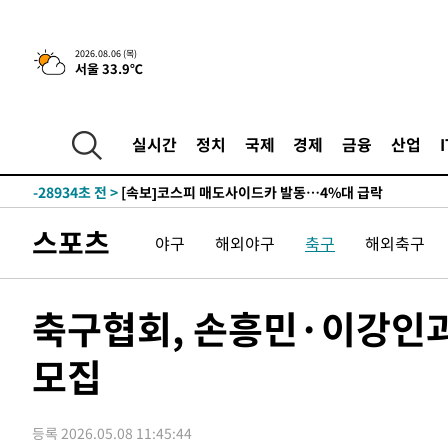
1시간 전 >
[속보] "이란-오만, 호르무즈 해협 통행 항로 합의" 이란 외
2026.08.06 (목)
서울 33.9℃
-31057초 전 >
[속보]산업장관 "李정부, 원전 반대 안해…안정 전력 위
-29754초 전 >
[속보]경찰, '홍명보 선임 논란' 대한축구협회·축구회관 
색
-29141초 전 >
[속보]산업장관 "美무역법 제301조 과잉생산 결과 발표 8
실시간
정치
국제
경제
금융
산업
상
-28934초 전 >
[속보]코스피 매도사이드카 발동…4%대 급락
-28206초 전 >
[속보]전남광주 초대 시민추천 부시장에 백승주·윤난실
-25767초 전 >
서울 열대야 15일째 지속…비공식 '초열대야' 30도 넘어
스포츠
야구
해외야구
축구
해외축구
-24334초 전 >
[속보]코스닥, 2.15포인트(0.27%) 내린 797.44 출발
-24317초 전 >
[속보]코스피, 119.51포인트(1.81%) 내린 6478.75 개
-20764초 전 >
6월 경상수지 497.3억 달러…두 달 연속 사상 최대
축구협회, 손흥민·이강인과
-20715초 전 >
서울 낮 39도 '폭염중대경보'…40도 관측 가능성도
모집
-18077초 전 >
미 워싱턴주 스포캔 시의 통제불능 3개 산불, 방화선 일부
-10250초 전 >
[속보] 호르무즈 해협 이란-오만 협상 기대속 뉴욕증시 혼
우 0.49%↑
-8605초 전 >
[속보] 이란 대통령 "지금 최고지도자와 소통하기가 매우 
등록 2026.05.08 11:45:44
임 3년 인터뷰
1시간 전 >
[속보] "이란-오만, 호르무즈 해협 통행 항로 합의" 이란 외