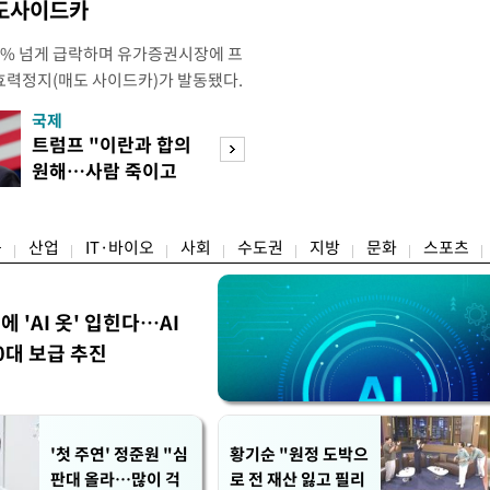
매도사이드카
 4% 넘게 급락하며 유가증권시장에 프
효력정지(매도 사이드카)가 발동됐다.
 10시18분께 매도 사이드카를 발동
국제
경제
당시 코스피200선물지수는 전일 종가
트럼프 "이란과 합의
서울 집 팔고 지방
87.24였다. 코스피 매도 사이드카는 코
원해…사람 죽이고
면 양도세↓…고
로 하는 선물 최근월물 가격
싶지 않아"
층 움직일까
융
산업
IT·바이오
사회
수도권
지방
문화
스포츠
에 'AI 옷' 입힌다…AI
0대 보급 추진
'첫 주연' 정준원 "심
황기순 "원정 도박으
판대 올라…많이 걱
로 전 재산 잃고 필리