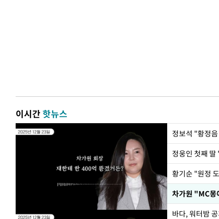
이시간
핫뉴스
정웅인 첫째 딸 
황기순 "원정 
바다, 워터밤 공