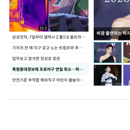
비광 출연하는 하
이재명 대통령, 
삼성전자, 7일부터 갤럭시 Z 폴드8 울트라·폴드8·플립8 출시
선 다해 강구해야
기저귀 찬 채 지구 갖고 노는 트럼프와 푸틴 형상 미로
업무보고 참석한 정성호 장관
폭염중대경보에 프로야구 연일 취소…피칭 연습장 '52도'
안전기준 부적합 해외직구 어린이 물놀이용품 판매 중단 요청한 서울시