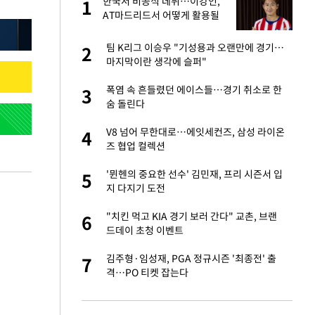
한국서 비공식 데뷔…이강인,
1
1
세
AT마드리드서 어떻게 활용될
까
입힌다…AI 로봇 연
팀 K리그 이승우 "기성용과 오랜만에 경기…
2
2
마지막이란 생각에 슬퍼"
대 올라…많이 걱정
폭염 속 흔들렸던 에이스들…경기 취소로 한
3
3
숨 돌린다
 재산 잃고 필리핀
V8 넘어 무한대로…에잇세컨즈, 삼성 라이온
4
4
즈 협업 컬렉션
"짝짝이 눈 탈출"
'뮌헨의 중요한 선수' 김민재, 프리 시즌서 입
5
5
지 다지기 도전
사 안한 '무개념'
"치킨 먹고 KIA 경기 보러 간다" 교촌, 브랜
6
6
드데이 초청 이벤트
 소환…韓 환율 안
김주형·임성재, PGA 정규시즌 '최종전' 출
7
7
격…PO 티켓 잡는다