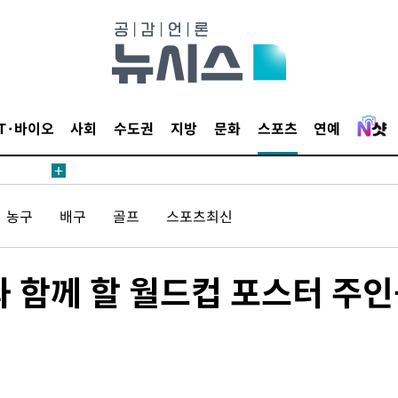
무부 대변인
해 불가피"
등 압수수
월 중 예
IT·바이오
사회
수도권
지방
문화
스포츠
연예
농구
배구
골프
스포츠최신
장
 함께 할 월드컵 포스터 주
 구축
조 마감 다
어려워" 취
무부 대변인