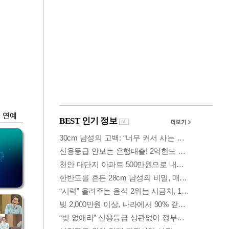
금융
 가
6월 경상수지 497.3
령
억 달러…38개월 연
속 흑자
연예