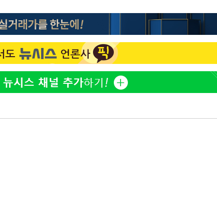
정웅인 첫째 딸, 연기자 지
1
망…또 배우 꿈꾸는 스타 2
정부, 전 산업에 'AI 옷' 
2
1000대 보급 추진
'첫 주연' 정준원 "심판
3
돼"
황기순 "원정 도박으로 전
4
도피"
최준희, 또 성형수술 예고 
5
브라이언, 눈 마주치고도 인
6
후배 폭로
美, 엔화 방어하며 원화도
7
정 '우군' 되나