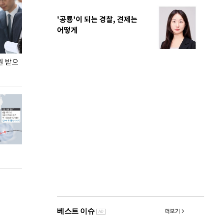
'공룡'이 되는 경찰, 견제는
어떻게
원 받으
정동영, 조현 '이상주의' 발언에 "이상이 있어야
장동혁 "李 대
현실 바꿔"
하다"