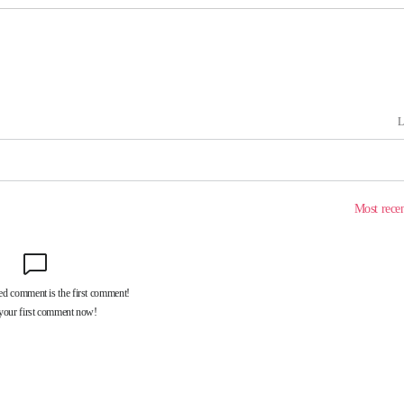
해 불가피"
등 압수수
월 중 예
장
 구축
조 마감 다
어려워" 취
무부 대변인