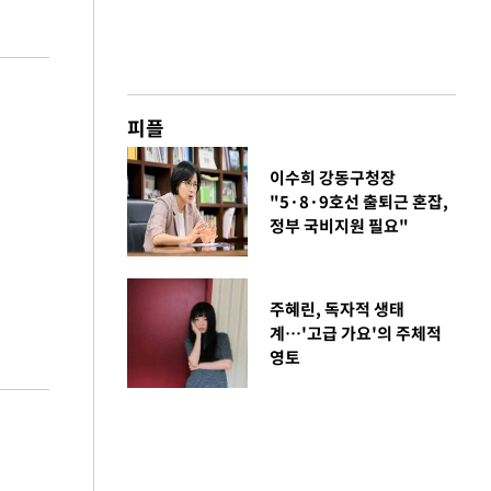
피플
이수희 강동구청장
"5·8·9호선 출퇴근 혼잡,
정부 국비지원 필요"
주혜린, 독자적 생태
계…'고급 가요'의 주체적
영토