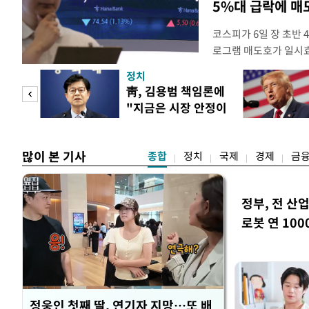
5%대 급락에 
코스피가 6일 장 초반
로그램 매도호가 일시
한국거래소는 이날 오전
정치
했다고 밝혔다. 발동 
 놀
靑, 김용범 책임론에
대비 5.12% 급락한 9
"지금은 시장 안정이
스피200을 기초자산으
 첫
우선"
많이 본 기사
종합
정치
국제
경제
금
정부, 전 산업
로봇 연 100
정웅인 첫째 딸, 연기자 지망…또 배