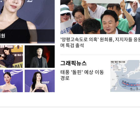
지원
"수사·기소 분리 관련 대비책 최
'양평고속도로 의혹' 원희룡, 지지자들 응
"
며 특검 출석
그래픽뉴스
태풍 '돌핀' 예상 이동
경로