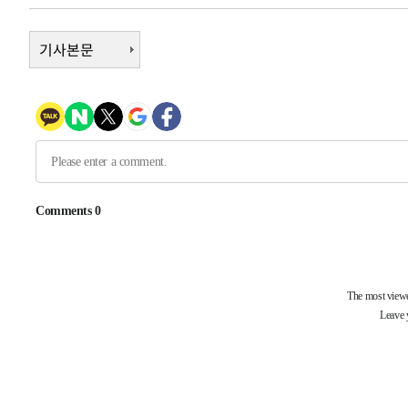
-31057초 전 >
[속보]산업장관 "李정부, 원전 반대 안해…안정 전력 위
기사본문
-29754초 전 >
[속보]경찰, '홍명보 선임 논란' 대한축구협회·축구회관 
색
-29141초 전 >
[속보]산업장관 "美무역법 제301조 과잉생산 결과 발표 8
상
-28934초 전 >
[속보]코스피 매도사이드카 발동…4%대 급락
-28206초 전 >
[속보]전남광주 초대 시민추천 부시장에 백승주·윤난실
-25767초 전 >
서울 열대야 15일째 지속…비공식 '초열대야' 30도 넘어
-24334초 전 >
[속보]코스닥, 2.15포인트(0.27%) 내린 797.44 출발
-24317초 전 >
[속보]코스피, 119.51포인트(1.81%) 내린 6478.75 개
-20764초 전 >
6월 경상수지 497.3억 달러…두 달 연속 사상 최대
-20715초 전 >
서울 낮 39도 '폭염중대경보'…40도 관측 가능성도
-18077초 전 >
미 워싱턴주 스포캔 시의 통제불능 3개 산불, 방화선 일부
-10250초 전 >
[속보] 호르무즈 해협 이란-오만 협상 기대속 뉴욕증시 혼
우 0.49%↑
-8605초 전 >
[속보] 이란 대통령 "지금 최고지도자와 소통하기가 매우 
임 3년 인터뷰
1시간 전 >
[속보] "이란-오만, 호르무즈 해협 통행 항로 합의" 이란 외