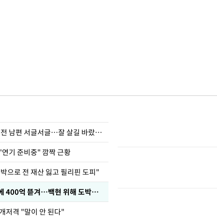
정보석 "황정음 전 남편 서글서글…잘 살길 바랐는데"
"연기 준비중" 깜짝 근황
도박으로 전 재산 잃고 필리핀 도피"
차가원 "MC몽에 400억 뜯겨…백현 위해 도박빚 갚아줘"
개저격 "말이 안 된다"