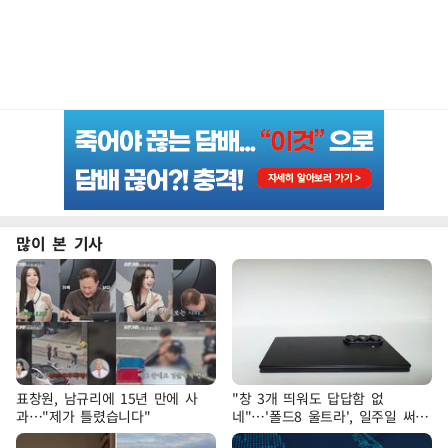
많이 본 기사
표창원, 남규리에 15년 만에 사
"창 3개 띄워도 답답함 없
과…"제가 틀렸습니다"
네"…'폴드8 울트라', 일주일 써보
니