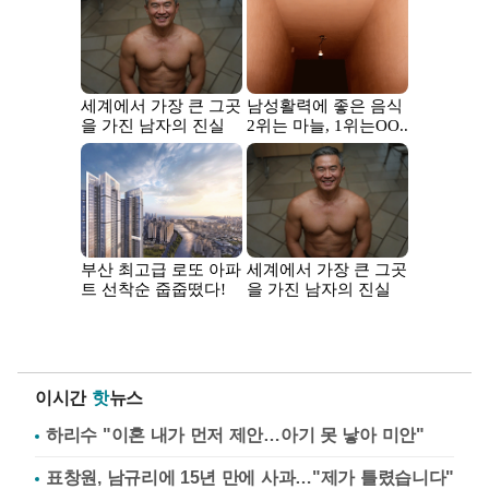
이시간
핫
뉴스
하리수 "이혼 내가 먼저 제안…아기 못 낳아 미안"
표창원, 남규리에 15년 만에 사과…"제가 틀렸습니다"