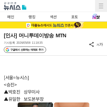
메인
랭킹
섹션
포토
[인사] 머니투데이방송 MTN
기사등록
2026/05/08 11:18:35
가
가
구글에서 선호하는 매체로 추가
[서울=뉴시스]
<승진>
▲박호진 상무이사
▲유일한 보도본부장