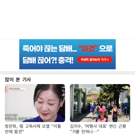
많이 본 기사
방은희, 母 고독사에 오열 "이틀
김지수, '여행사 대표' 변신 근황
만에 발견"
"가볼 만하니…"