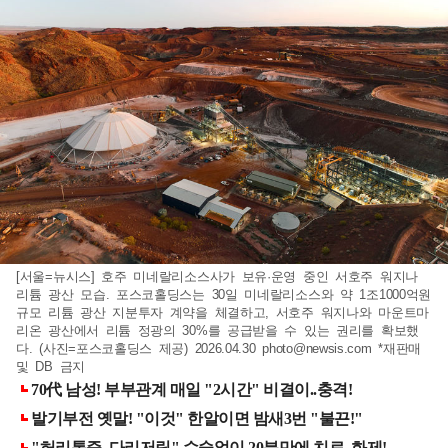
[서울=뉴시스] 호주 미네랄리소스사가 보유·운영 중인 서호주 워지나
리튬 광산 모습. 포스코홀딩스는 30일 미네랄리소스와 약 1조1000억원
규모 리튬 광산 지분투자 계약을 체결하고, 서호주 워지나와 마운트마
리온 광산에서 리튬 정광의 30%를 공급받을 수 있는 권리를 확보했
다. (사진=포스코홀딩스 제공) 2026.04.30
photo@newsis.com
*재판매
및 DB 금지