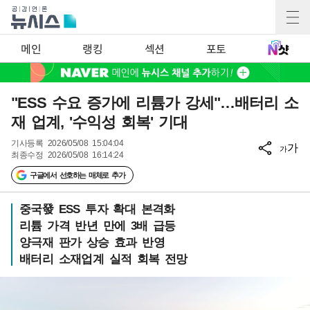
메인
랭킹
섹션
포토
"ESS 수요 증가에 리튬가 강세"…배터리 소
재 업계, '수익성 회복' 기대
기사등록
2026/05/08 15:04:04
가
가
최종수정
2026/05/08 16:14:24
구글에서 선호하는 매체로 추가
중국發 ESS 투자 확대 본격화
리튬 가격 반년 만에 3배 급등
양극재 판가 상승 효과 반영
배터리 소재업계 실적 회복 전망