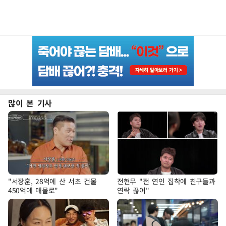
많이 본 기사
"서장훈, 28억에 산 서초 건물
전현무 "전 연인 집착에 친구들과
450억에 매물로"
연락 끊어"