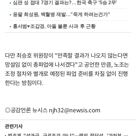
심판 성 접대 7경기 결과는?…한국 축구 '5승 2무'
응팔 최성원, 백혈병 재발…"죽게 하려는건가"
홍서범♥조갑경, 아들 불륜 사과 후 근황
다만 최승호 위원장이 "만족할 결과가 나오지 않는다면
망설임 없이 총파업에 나서겠다"고 공언한 만큼, 노조는
조정 절차와 별개로 예정된 파업 준비를 차질 없이 진행
한다는 방침이다.
◎공감언론 뉴시스
njh32@newsis.com
관련기사
법조계 "성과급, 근로조건 아냐"…쟁의 정당성, '가처분 최대 쟁점'으로 [삼성전자 파업 전운①]