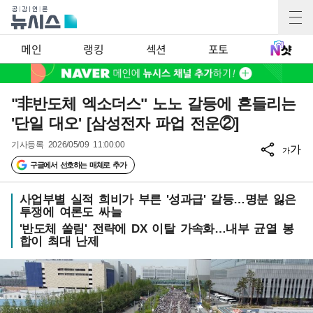
메인
랭킹
섹션
포토
"非반도체 엑소더스" 노노 갈등에 흔들리는
'단일 대오' [삼성전자 파업 전운②]
기사등록
2026/05/09 11:00:00
가
가
구글에서 선호하는 매체로 추가
사업부별 실적 희비가 부른 '성과급' 갈등…명분 잃은
투쟁에 여론도 싸늘
'반도체 쏠림' 전략에 DX 이탈 가속화…내부 균열 봉
합이 최대 난제