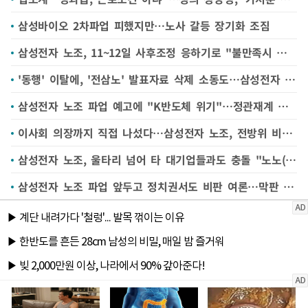
삼성바이오 2차파업 피했지만…노사 갈등 장기화 조짐
삼성전자 노조, 11~12일 사후조정 응하기로 "불만족시 총파업"
'동행' 이탈에, '전삼노' 발표자료 삭제 소동도…삼성전자 노조 갈등 '수면 위'
삼성전자 노조 파업 예고에 "K반도체 위기"…정관재계 각계각층서 제언 쏟아져
이사회 의장까지 직접 나섰다…삼성전자 노조, 전방위 비판에 파업 동력 흔들리나
삼성전자 노조, 울타리 넘어 타 대기업들과도 충돌 "노노(勞勞)갈등 외부로 번져"
삼성전자 노조 파업 앞두고 정치권서도 비판 여론…막판 타협 가능성은?