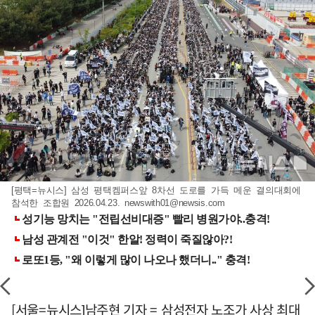
[평택=뉴시스] 삼성 평택켐퍼스앞 8차선 도로를 가득 메운 결의대회에
참석한 조합원 2026.04.23.
newswith01@newsis.com
[서울=뉴시스]남주현 기자 = 삼성전자 노조가 사상 최대