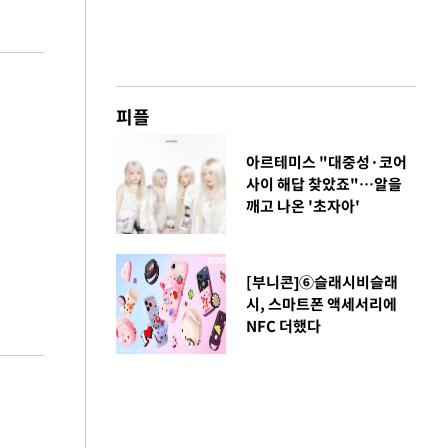
피플
아르테미스 "대중성·코어
사이 해답 찾았죠"…알을
깨고 나온 '초자아'
[부니콘]⑥슬래시비슬래
시, 스마트폰 액세서리에
NFC 더했다