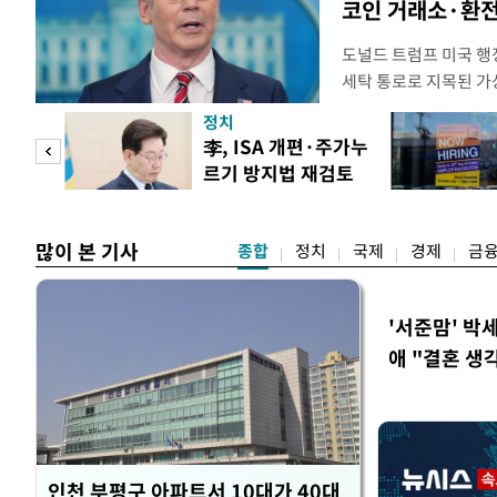
코인 거래소·환전
도널드 트럼프 미국 행정
세탁 통로로 지목된 가
무더기 제재했다. 미 
정치
이란혁명수비대(IRGC
 두
李, ISA 개편·주가누
래소와, 이란의 해외 석
르기 방지법 재검토
트워크를 각각 제재한다
 정도
지시
많이 본 기사
종합
정치
국제
경제
금
'서준맘' 박
애 "결혼 생
인천 부평구 아파트서 10대가 40대