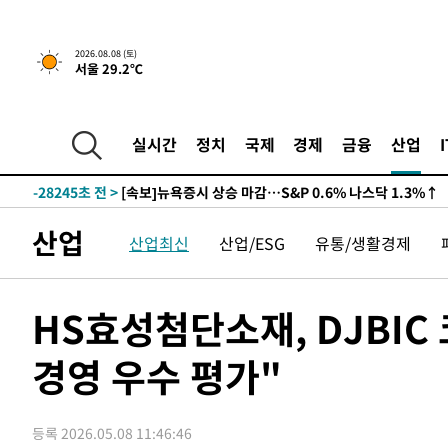
2026.08.08 (토)
서울 29.2℃
실시간
정치
국제
경제
금융
산업
-28245초 전 >
[속보]뉴욕증시 상승 마감…S&P 0.6% 나스닥 1.3%↑
산업
산업최신
산업/ESG
유통/생활경제
HS효성첨단소재, DJBIC
경영 우수 평가"
등록 2026.05.08 11:46:46