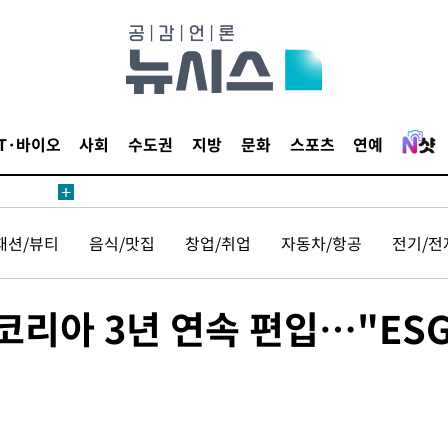
IT·바이오
사회
수도권
지방
문화
스포츠
연예
패션/뷰티
음식/맛집
창업/취업
자동차/항공
전기/전
 코리아 3년 연속 편입…"ES