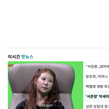
이시간
핫뉴스
"서장훈, 28억
방은희, 어머니 
백혈병 재발 최성
'서준맘' 박세미