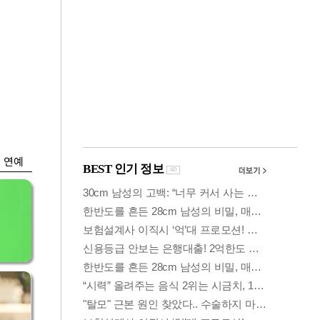
금융
…
두나무, 경찰청 '압수
 중
가상자산' 관리한다
연예