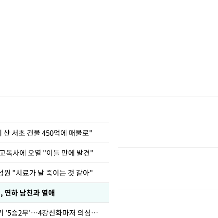
에 산 서초 건물 450억에 매물로"
고독사에 오열 "이틀 만에 발견"
원 "치료가 날 죽이는 것 같아"
, 연하 남친과 열애
심판 성접대 경기 '5승2무'…4강신화마저 의심받아