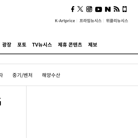
K-Artprice
프라임뉴시스
위클리뉴시스
광장
포토
TV뉴시스
제휴 콘텐츠
제보
자
중기/벤처
해양수산
G