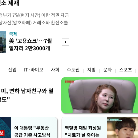
소 제재
부가 7일(현지 시간) 이란 정권 자금
상자산(암호화폐) 거래소와 환전소를
재무부 해외자산통제국(OFAC)은 이날
국제
경제
) 자금 조달에 이용된 디지털 자산 거
美 '고용쇼크'…7월
수도권 고용 급랭
유 판매 대금 회수에 동원된 환전 네
일자리 2만3000개
전국 취업자 10명
고 밝혔다. 동유럽 조지아
감소
1명뿐
융
산업
IT·바이오
사회
수도권
지방
문화
스포츠
세미, 연하 남자친구와 열
각도"
이 대통령 "부동산
백혈병 재발 최성원
공급 기존 사고방식
"치료가 날 죽이는