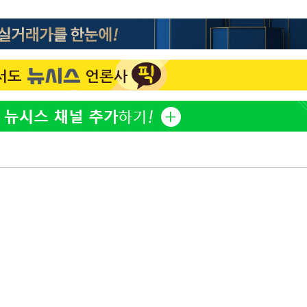
[단독]인천 부평구 아파트
1
10대가 40대 친모 살해
'서준맘' 박세미, 연하 남
2
생각도"
[속보]이 대통령 "부동산
3
매달리지 말고 과감히 실천
백혈병 재발 최성원 "치료
4
았다" 눈물
이 대통령, 6시간 부동산 
5
의…"기존 사고 방식에 매
히 실천"(종합)
[올댓차이나] 홍콩 증시, 
6
매수로 상승 마감…H주 0
이 대통령, 'ISA·주가누
7
질타하며 재검토 지시