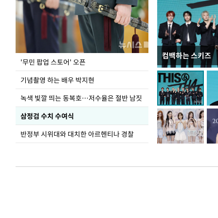
컴백하는 스키즈
지석천 뒤덮은 
'무민 팝업 스토어' 오픈
기념촬영 하는 배우 박지현
녹색 빛깔 띄는 동복호…저수율은 절반 남짓
삼정검 수치 수여식
반정부 시위대와 대치한 아르헨티나 경찰