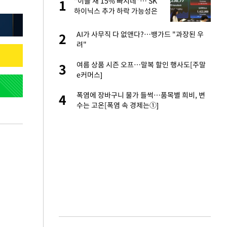
서
"이틀 새 15% 빠지네"… SK
1
1
하이닉스 추가 하락 가능성은
자친구와 열애 "결혼
AI가 사무직 다 없앤다?…뱅가드 "과장된 우
2
2
려"
 공급 기존 사고방식
여름 상품 시즌 오프…말복 할인 행사도[주말
3
3
"
e커머스]
가 날 죽이는 것 같
폭염에 장바구니 물가 들썩…품목별 희비, 변
4
4
수는 고온[폭염 속 경제는①]
회의서 공급 논
5
달리지 말고 과감
혼조 개장 후 자원주
6
.39%↑
르기 방지법' 개편안
7