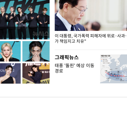
개구리밥
이 대통령, 국가폭력 피해자에 위로·사과
가 책임지고 치유"
그래픽뉴스
태풍 '돌핀' 예상 이동
경로