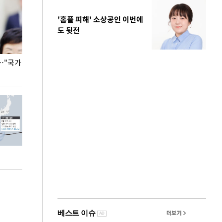
'홈플 피해' 소상공인 이번에
도 뒷전
…"국가
홈플러스, 67개 점포 가오픈… 13일 정식 개장
오세훈 서울시장,
환경 점검