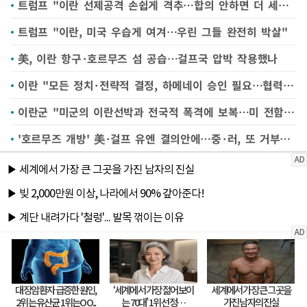
트럼프 "이란 선제공격 손쉽게 격추…합의 안하면 더 세게 타격"(종합)
트럼프 "이란, 미국 우습게 여겨…우린 그들 완전히 박살"
美, 이란 항구·호르무즈 섬 공습…걸프국 압박 작용했나
이란 "모든 정치·전략적 결정, 하메네이 승인 필요…협력 추구"
이란군 "미군의 이란선박과 전국적 폭격에 보복…미 전함들 파괴" (종합)
'호르무즈 개방' 美·걸프 유엔 결의안에…중·러, 또 거부권 행사할 듯