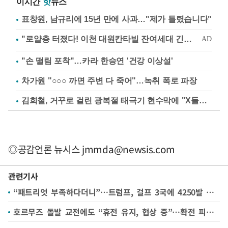
이시간
핫
뉴스
표창원, 남규리에 15년 만에 사과…"제가 틀렸습니다"
"손 떨림 포착"…카라 한승연 '건강 이상설'
차가원 "○○○ 까면 주변 다 죽어"…녹취 폭로 파장
김희철, 거꾸로 걸린 광복절 태극기 현수막에 "X돌았네"
◎공감언론 뉴시스
jmmda@newsis.com
관련기사
“패트리엇 부족하다더니”…트럼프, 걸프 3국에 4250발 판매 승인
호르무즈 돌발 교전에도 “휴전 유지, 협상 중”…확전 피했다(종합2보)