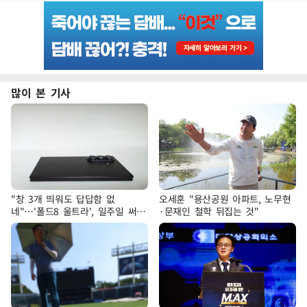
많이 본 기사
"창 3개 띄워도 답답함 없
오세훈 "용산공원 아파트, 노무현
네"…'폴드8 울트라', 일주일 써보
·문재인 철학 뒤집는 것"
니