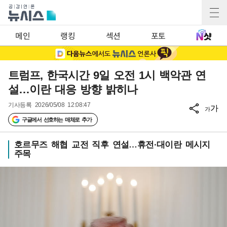
메인
랭킹
섹션
포토
트럼프, 한국시간 9일 오전 1시 백악관 연
설…이란 대응 방향 밝히나
기사등록
2026/05/08 12:08:47
가
가
구글에서 선호하는 매체로 추가
호르무즈 해협 교전 직후 연설…휴전·대이란 메시지
주목