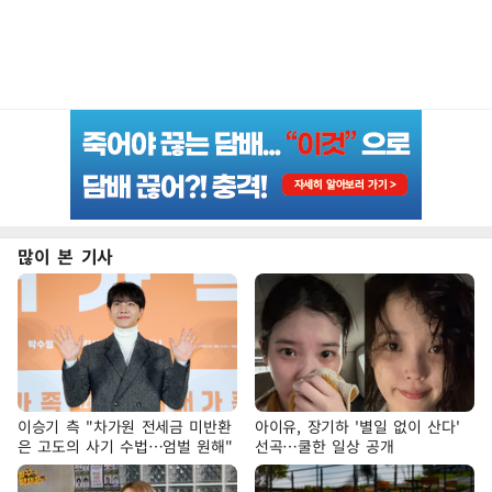
많이 본 기사
이승기 측 "차가원 전세금 미반환
아이유, 장기하 '별일 없이 산다'
은 고도의 사기 수법…엄벌 원해"
선곡…쿨한 일상 공개