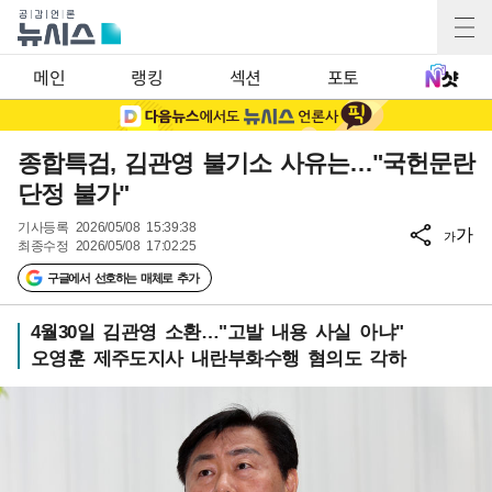
메인
랭킹
섹션
포토
종합특검, 김관영 불기소 사유는…"국헌문란
단정 불가"
기사등록
2026/05/08 15:39:38
가
가
최종수정
2026/05/08 17:02:25
구글에서 선호하는 매체로 추가
4월30일 김관영 소환…"고발 내용 사실 아냐"
오영훈 제주도지사 내란부화수행 혐의도 각하