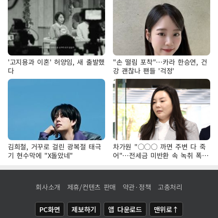
'고지용과 이혼' 허양임, 새 출발했
"손 떨림 포착"…카라 한승연, 건
다
강 괜찮나 팬들 '걱정'
김희철, 거꾸로 걸린 광복절 태극
차가원 "○○○ 까면 주변 다 죽
기 현수막에 "X돌았네"
어"…전세금 미반환 속 녹취 폭로
파장
회사소개
제휴/컨텐츠 판매
약관·정책
고충처리
PC화면
제보하기
앱 다운로드
맨위로↑