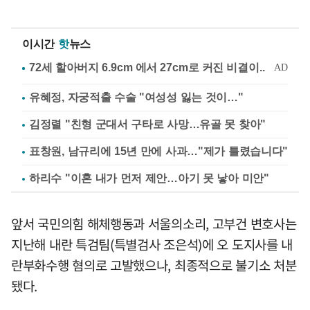
이시간
핫
뉴스
유혜정, 자궁적출 수술 "여성성 잃는 것이…"
김정렬 "친형 군대서 구타로 사망…유골 못 찾아"
표창원, 남규리에 15년 만에 사과…"제가 틀렸습니다"
하리수 "이혼 내가 먼저 제안…아기 못 낳아 미안"
앞서 국민의힘 해체행동과 서울의소리, 고부건 변호사는
지난해 내란 특검팀(특별검사 조은석)에 오 도지사를 내
란부화수행 혐의로 고발했으나, 최종적으로 불기소 처분
됐다.