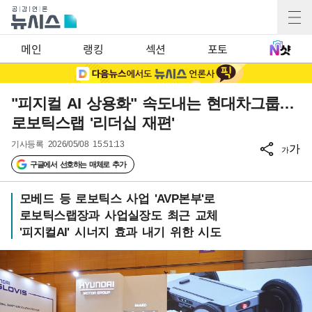
메인
랭킹
섹션
포토
"피지컬 AI 상용화" 속도내는 현대차그룹…
로보틱스랩 '리더십 재편'
기사등록
2026/05/08 15:51:13
가
가
구글에서 선호하는 매체로 추가
모베드 등 로보틱스 사업 'AVP본부'로
로보틱스랩장과 사업실장도 최근 교체
'피지컬AI' 시너지 효과 내기 위한 시도