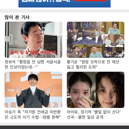
많이 본 기사
정보석 "황정음 전 남편 서글서글
황기순 "원정 도박으로 전 재산
한 인상이었는데…"
잃고 필리핀 도피"
이승기 측 "차가원 전세금 미반환
아이유, 장기하 '별일 없이 산다'
은 고도의 사기 수법…엄벌 원해"
선곡…쿨한 일상 공개