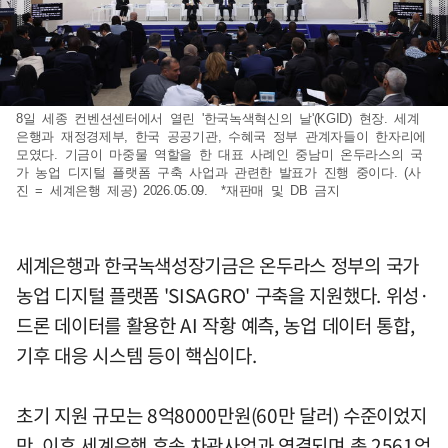
8일 세종 컨벤션센터에서 열린 '한국녹색혁신의 날'(KGID) 현장. 세계
은행과 재정경제부, 한국 공공기관, 수혜국 정부 관계자들이 한자리에
모였다. 기금이 마중물 역할을 한 대표 사례인 중남미 온두라스의 국
가 농업 디지털 플랫폼 구축 사업과 관련한 발표가 진행 중이다. (사
진 = 세계은행 제공) 2026.05.09. *재판매 및 DB 금지
세계은행과 한국녹색성장기금은 온두라스 정부의 국가
농업 디지털 플랫폼 'SISAGRO' 구축을 지원했다. 위성·
드론 데이터를 활용한 AI 작황 예측, 농업 데이터 통합,
기후 대응 시스템 등이 핵심이다.
초기 지원 규모는 8억8000만원(60만 달러) 수준이었지
만, 이후 세계은행 후속 차관사업과 연결되며 총 2561억