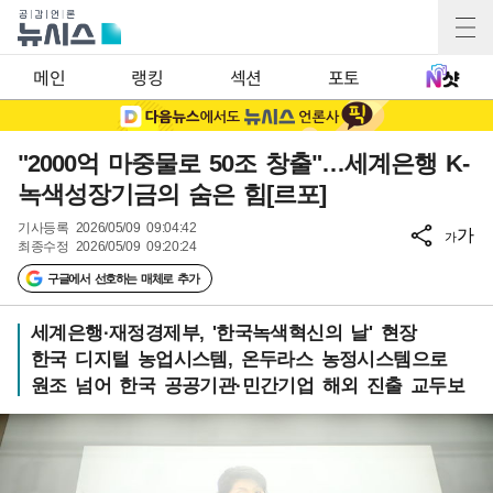
메인
랭킹
섹션
포토
"2000억 마중물로 50조 창출"…세계은행 K-
녹색성장기금의 숨은 힘[르포]
기사등록
2026/05/09 09:04:42
가
가
최종수정
2026/05/09 09:20:24
구글에서 선호하는 매체로 추가
세계은행·재정경제부, '한국녹색혁신의 날' 현장
한국 디지털 농업시스템, 온두라스 농정시스템으로
원조 넘어 한국 공공기관·민간기업 해외 진출 교두보