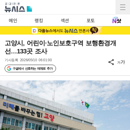
메인
랭킹
섹션
포토
고양시, 어린이·노인보호구역 보행환경개
선…133곳 조사
기사등록
2026/05/10 06:01:00
가
가
구글에서 선호하는 매체로 추가