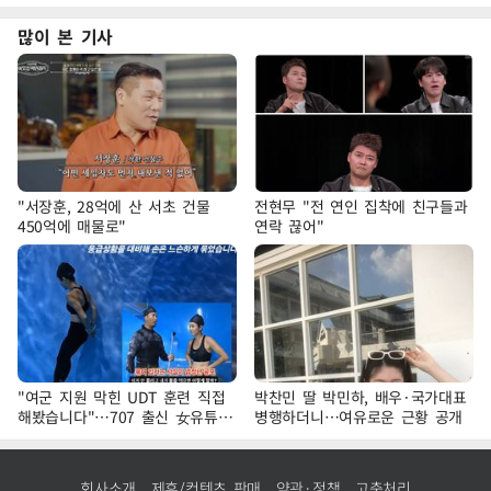
많이 본 기사
"서장훈, 28억에 산 서초 건물
전현무 "전 연인 집착에 친구들과
450억에 매물로"
연락 끊어"
"여군 지원 막힌 UDT 훈련 직접
박찬민 딸 박민하, 배우·국가대표
해봤습니다"…707 출신 女유튜버
병행하더니…여유로운 근황 공개
'완벽 소화'
회사소개
제휴/컨텐츠 판매
약관·정책
고충처리