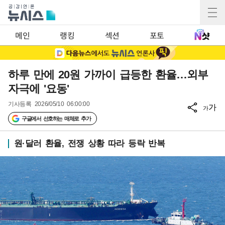
메인
랭킹
섹션
포토
하루 만에 20원 가까이 급등한 환율…외부
자극에 '요동'
기사등록
2026/05/10 06:00:00
가
가
구글에서 선호하는 매체로 추가
원·달러 환율, 전쟁 상황 따라 등락 반복