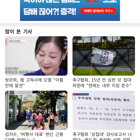
많이 본 기사
방은희, 母 고독사에 오열 "이틀
축구협회, 15년 전 심판 성 접대
만에 발견"
파문에 "현재는 내부 지침 준수"
김지수, '여행사 대표' 변신 근황
축구협회 '성접대' 감사보고서 나
"가볼 만하니…"
왔다…월드컵·올림픽 심판 포함