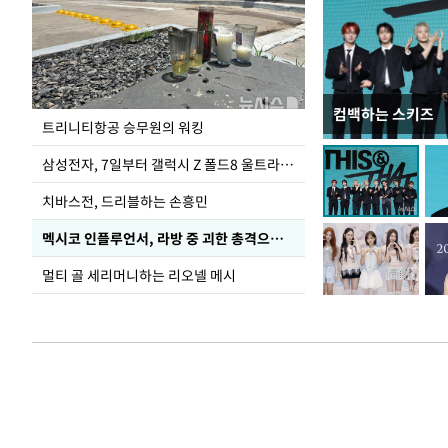
컴백하는 스키즈
입추 하루 앞둔 
트리니티항공 승무원의 워킹
폭염
삼성전자, 7일부터 갤럭시 Z 폴드8 울트라·폴드8·플립8 출시
치바스전, 드리블하는 손흥민
멕시코 인플루언서, 라방 중 괴한 총격으로 사망
멀티 골 세리머니하는 리오넬 메시