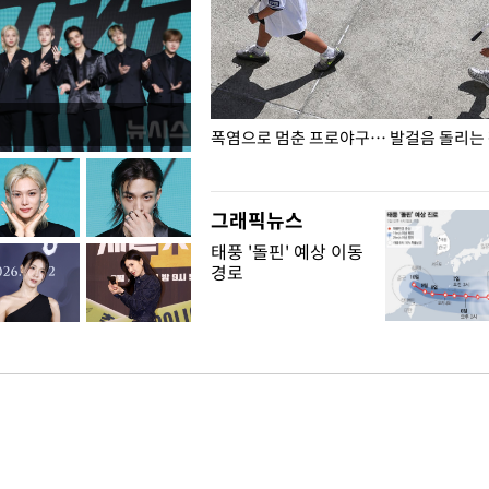
전남광주… 열화상 카메라에 담긴
폭염으로 멈춘 프로야구… 발걸음 돌리는
그래픽뉴스
태풍 '돌핀' 예상 이동
경로