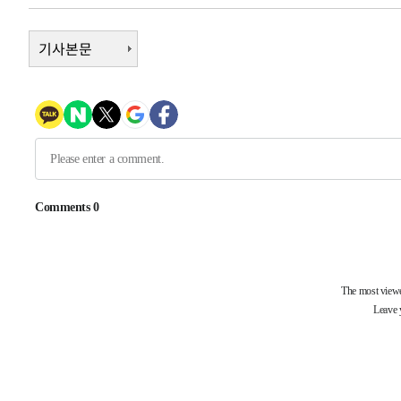
-15919초 전 >
이란, 호르무즈서 "적국 목표물들"과 대치로 남부 케슘섬
례 큰 폭발음
-14634초 전 >
기사본문
[속보]美, 폴리실리콘 수입 규제…파생제품 15% 관세, 1
발효
-12785초 전 >
[속보]트럼프, 美 원정출산 금지 행정명령 서명
-10485초 전 >
[속보] 뉴욕증시, 일제 하락 마감…나스닥 0.06%↓
-31683초 전 >
[속보]'채상병 순직 책임' 임성근, 항소심도 징역 3년
-31549초 전 >
[속보]종합특검, '관저이전 봐주기 감사' 유병호 구속기소
-28149초 전 >
민주 콩고 에볼라환자 4천명 돌파, 4053명 발생 1850명
-27399초 전 >
[속보]'300억원대 사기 혐의' 차가원 대표 구속 송치
-26593초 전 >
"미 전국적 살모네라 식중독 원인은 멕시코산 할라피뇨"--
-25106초 전 >
[속보]경찰·노동부, HL만도 평택사업장 끼임 사망 관련
-24987초 전 >
[속보]합수본, '투표율 허위 입력' 중앙·서울·경기도 선관
압수수색
-24742초 전 >
[속보]원·달러 환율, 오전 9시 1423.8원
-24538초 전 >
[속보]삼성전자·SK하이닉스 동반 강보합…1%대 상승 
-24524초 전 >
[속보]코스닥, 5.95포인트(0.74%) 상승한 807.62개장
-24492초 전 >
[속보]코스피, 6300선 재탈환…1.09% 오른 6365.07 
-21657초 전 >
시리아 다마스쿠스 교외에서 미니버스 폭발.. 14명 부상, 