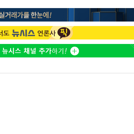
방은희, 母 고독사에 오열 
1
틀 만에 발견"
에서 두차
김지수, '여행사 대표' 변
2
20일 후
니…"
"바지 벗고 앞뒤로 돌아야
3
서아, 기쁨조 검사 수치심
"신약 찾자"…정부 과제로
4
바이오
"여군 지원 막힌 UDT 훈
5
다"…707 출신 女유튜버 
한화큐셀·OCI, 美 수입
6
격제 도입에…"공정 경쟁
영"
서인영 "환희가 크리스마스
7
폭로