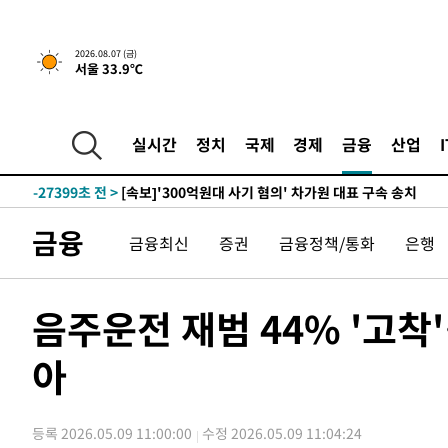
2026.08.07 (금)
서울 33.9℃
-10485초 전 >
[속보] 뉴욕증시, 일제 하락 마감…나스닥 0.06%↓
-31683초 전 >
[속보]'채상병 순직 책임' 임성근, 항소심도 징역 3년
-31549초 전 >
[속보]종합특검, '관저이전 봐주기 감사' 유병호 구속기소
실시간
정치
국제
경제
금융
산업
-28149초 전 >
민주 콩고 에볼라환자 4천명 돌파, 4053명 발생 1850명
-27399초 전 >
[속보]'300억원대 사기 혐의' 차가원 대표 구속 송치
-26593초 전 >
"미 전국적 살모네라 식중독 원인은 멕시코산 할라피뇨"--
금융
금융최신
증권
금융정책/통화
은행
-25106초 전 >
[속보]경찰·노동부, HL만도 평택사업장 끼임 사망 관련
-24987초 전 >
[속보]합수본, '투표율 허위 입력' 중앙·서울·경기도 선관
압수수색
-24742초 전 >
[속보]원·달러 환율, 오전 9시 1423.8원
음주운전 재범 44% '고
-24538초 전 >
[속보]삼성전자·SK하이닉스 동반 강보합…1%대 상승 
아
-24524초 전 >
[속보]코스닥, 5.95포인트(0.74%) 상승한 807.62개장
-24492초 전 >
[속보]코스피, 6300선 재탈환…1.09% 오른 6365.07 
-21657초 전 >
시리아 다마스쿠스 교외에서 미니버스 폭발.. 14명 부상, 
등록 2026.05.09 11:00:00
수정 2026.05.09 11:04:24
태
-20955초 전 >
입추에도 극한더위…서울 낮 39도 '폭염중대경보'