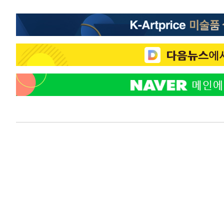
태
-20955초 전 >
입추에도 극한더위…서울 낮 39도 '폭염중대경보'
-15919초 전 >
이란, 호르무즈서 "적국 목표물들"과 대치로 남부 케슘섬
례 큰 폭발음
-14634초 전 >
[속보]美, 폴리실리콘 수입 규제…파생제품 15% 관세, 1
발효
-12785초 전 >
[속보]트럼프, 美 원정출산 금지 행정명령 서명
-10485초 전 >
[속보] 뉴욕증시, 일제 하락 마감…나스닥 0.06%↓