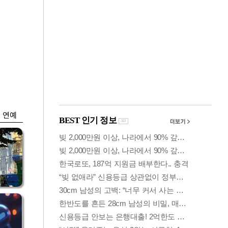
금융
"집값 더 뛰기 전에
은
사자"…보금자리론
수요 폭증
연예