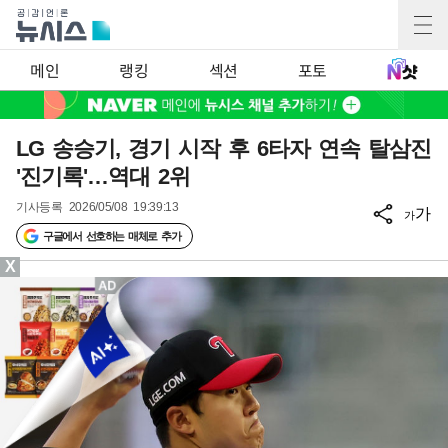
메인
랭킹
섹션
포토
LG 송승기, 경기 시작 후 6타자 연속 탈삼진
'진기록'…역대 2위
기사등록
2026/05/08 19:39:13
가
가
구글에서 선호하는 매체로 추가
X