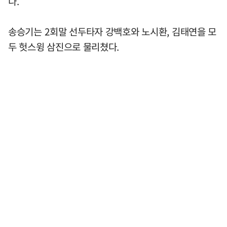
다.
송승기는 2회말 선두타자 강백호와 노시환, 김태연을 모
두 헛스윙 삼진으로 물리쳤다.