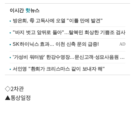
이시간
핫
뉴스
방은희, 母 고독사에 오열 "이틀 만에 발견"
"바지 벗고 앞뒤로 돌아"…탈북민 회상한 기쁨조 검사
'가성비 워터밤' 한강수영장…문신고객·성묘사음원 민원
서인영 "환희가 크리스마스 같이 보내자 해"
◇2차관
▲통상일정