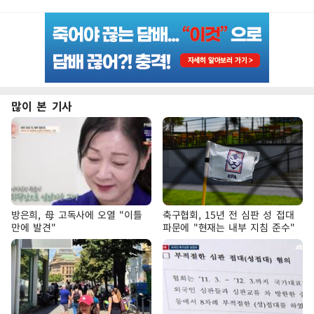
많이 본 기사
방은희, 母 고독사에 오열 "이틀
축구협회, 15년 전 심판 성 접대
만에 발견"
파문에 "현재는 내부 지침 준수"