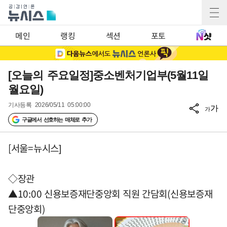
메인
랭킹
섹션
포토
[오늘의 주요일정]중소벤처기업부(5월11일
월요일)
기사등록
2026/05/11 05:00:00
가
가
구글에서 선호하는 매체로 추가
[서울=뉴시스]
◇장관
▲10:00 신용보증재단중앙회 직원 간담회(신용보증재
단중앙회)