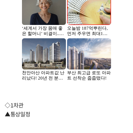
◇1차관
▲통상일정