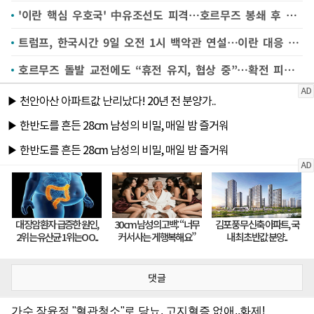
'이란 핵심 우호국' 中유조선도 피격…호르무즈 봉쇄 후 처음(종합)
트럼프, 한국시간 9일 오전 1시 백악관 연설…이란 대응 방향 밝히나
호르무즈 돌발 교전에도 “휴전 유지, 협상 중”…확전 피했다(종합2보)
댓글