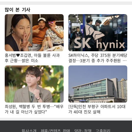
많이 본 기사
홍서범♥조갑경, 아들 불륜 사과
SK하이닉스, 주당 375원 분기배당
후 근황…밝은 미소
결정…3분기 중 추가 주주환원 발
표
최성원, 백혈병 두 번 투병…"배우
[단독]인천 부평구 아파트서 10대
가 내 길 아닌가 싶었다"
가 40대 친모 살해
회사소개
제휴/컨텐츠 판매
약관·정책
고충처리