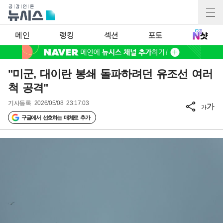
메인
랭킹
섹션
포토
"미군, 대이란 봉쇄 돌파하려던 유조선 여러
척 공격"
기사등록
2026/05/08 23:17:03
가
가
구글에서 선호하는 매체로 추가