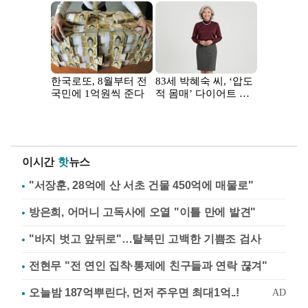
이시간
핫
뉴스
"서장훈, 28억에 산 서초 건물 450억에 매물로"
방은희, 어머니 고독사에 오열 "이틀 만에 발견"
"바지 벗고 앞뒤로"…탈북민 고백한 기쁨조 검사
전현무 "전 연인 집착·통제에 친구들과 연락 끊겨"