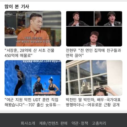
많이 본 기사
"서장훈, 28억에 산 서초 건물
전현무 "전 연인 집착에 친구들과
450억에 매물로"
연락 끊어"
"여군 지원 막힌 UDT 훈련 직접
박찬민 딸 박민하, 배우·국가대표
해봤습니다"…707 출신 女유튜버
병행하더니…여유로운 근황 공개
'완벽 소화'
회사소개
제휴/컨텐츠 판매
약관·정책
고충처리