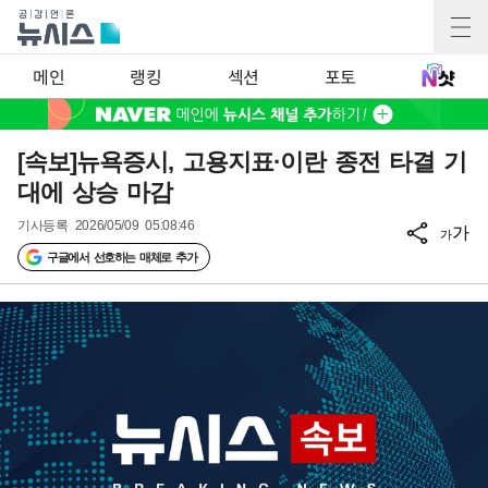
메인
랭킹
섹션
포토
[속보]뉴욕증시, 고용지표·이란 종전 타결 기
대에 상승 마감
기사등록
2026/05/09 05:08:46
가
가
구글에서 선호하는 매체로 추가