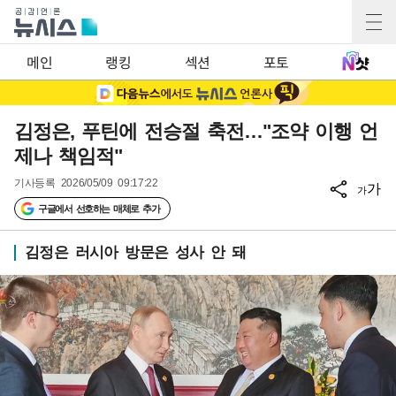
메인
랭킹
섹션
포토
김정은, 푸틴에 전승절 축전…"조약 이행 언
제나 책임적"
기사등록
2026/05/09 09:17:22
가
가
구글에서 선호하는 매체로 추가
김정은 러시아 방문은 성사 안 돼