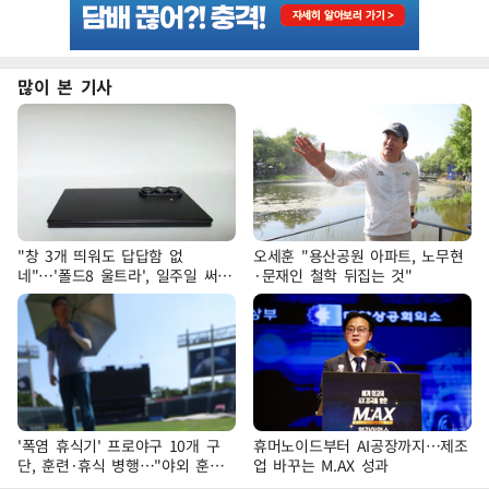
많이 본 기사
"창 3개 띄워도 답답함 없
오세훈 "용산공원 아파트, 노무현
네"…'폴드8 울트라', 일주일 써보
·문재인 철학 뒤집는 것"
니
'폭염 휴식기' 프로야구 10개 구
휴머노이드부터 AI공장까지…제조
단, 훈련·휴식 병행…"야외 훈련
업 바꾸는 M.AX 성과
해도 안전 최우선"