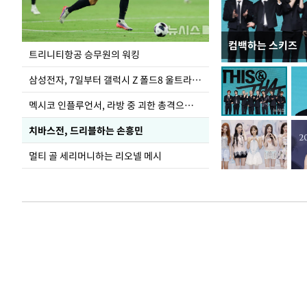
컴백하는 스키즈
입추 하루 앞둔 
트리니티항공 승무원의 워킹
폭염
삼성전자, 7일부터 갤럭시 Z 폴드8 울트라·폴드8·플립8 출시
멕시코 인플루언서, 라방 중 괴한 총격으로 사망
치바스전, 드리블하는 손흥민
멀티 골 세리머니하는 리오넬 메시