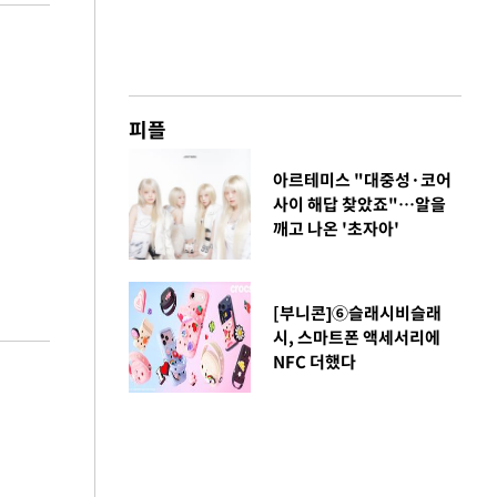
피플
아르테미스 "대중성·코어
사이 해답 찾았죠"…알을
깨고 나온 '초자아'
[부니콘]⑥슬래시비슬래
시, 스마트폰 액세서리에
NFC 더했다