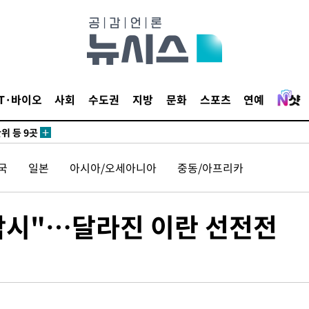
 CDC
 압수수색
IT·바이오
사회
수도권
지방
문화
스포츠
연예
위 등 9곳
출발
국
일본
아시아/오세아니아
중동/아프리카
개장
3명은 중
각시"…달라진 이란 선전전
에서 두차
20일 후