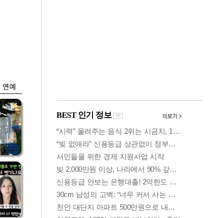
금융
입찰
코스피 6400선 회
효성
복…외인 '반도체주'
매수세
연예