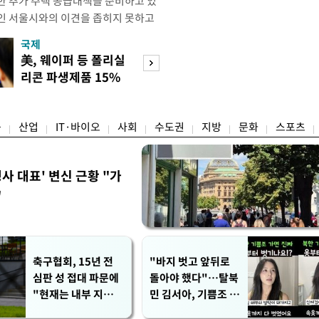
한 추가 주택 공급대책을 준비하고 있
인 서울시와의 이견을 좁히지 못하고
력을 높이기 위해선 지방정부와의 소통
국제
경제
다는 지적이 나온다. 7일 업계에 따르
美, 웨이퍼 등 폴리실
[단독]국가계약 
전날(6일) 서울시 주관으로 열린 부
리콘 파생제품 15%
제한 손본다…실
공원 부지 내 주택 공급설에 대해
관세
검토
융
산업
IT·바이오
사회
수도권
지방
문화
스포츠
사 대표' 변신 근황 "가
"
축구협회, 15년 전
"바지 벗고 앞뒤로
심판 성 접대 파문에
돌아야 했다"…탈북
"현재는 내부 지침
민 김서아, 기쁨조 검
준수"
사 수치심 회상