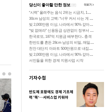
기자수첩
반도체 호황에도 경제 기초체
력 '뚝‘…서비스업 키워야