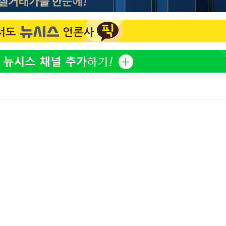
방은희, 母 고독사에 오열 
1
틀 만에 발견"
김지수, '여행사 대표' 변
2
니…"
축구협회, 15년 전 심판 
3
재는 내부 지침 준수"
"바지 벗고 앞뒤로 돌아야
4
서아, 기쁨조 검사 수치심
"신약 찾자"…정부 과제로
5
바이오
한화큐셀·OCI, 美 수입
6
격제 도입에…"공정 경쟁
영"
[속보] 뉴욕증시, 혼조 
7
0.3%↓, 다우 0.14%↑