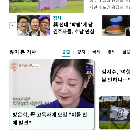
정부가 집값 안정을 위
지만 수도권 공급의 키
있다. 주택 공급 실행
정치
과 협력을 강화해야 한
"사적
與 전대 '박빙'에 당
면, 오세훈 서울시장은 
권주자들, 호남 민심
동산 대토론회에서 용산
 차
공략
"용
많이 본 기사
종합
정치
국제
경제
금
김지수, '여행
볼 만하니…
방은희, 母 고독사에 오열 "이틀 만
에 발견"