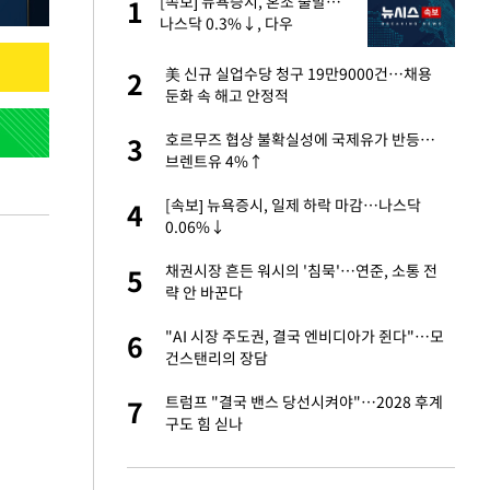
"이
[속보] 뉴욕증시, 혼조 출발…
1
1
나스닥 0.3%↓, 다우
0.14%↑
신 근황 "가볼 만하
美 신규 실업수당 청구 19만9000건…채용
2
2
둔화 속 해고 안정적
성 접대 파문에 "현
호르무즈 협상 불확실성에 국제유가 반등…
3
3
브렌트유 4%↑
 했다"…탈북민 김
[속보] 뉴욕증시, 일제 하락 마감…나스닥
4
4
 회상
0.06%↓
 속도내는 K-제약
채권시장 흔든 워시의 '침묵'…연준, 소통 전
5
5
략 안 바꾼다
 폴리실리콘 최저가
"AI 시장 주도권, 결국 엔비디아가 쥔다"…모
6
6
·수익성 개선 환
건스탠리의 장담
출발…나스닥
트럼프 "결국 밴스 당선시켜야"…2028 후계
7
7
구도 힘 싣나