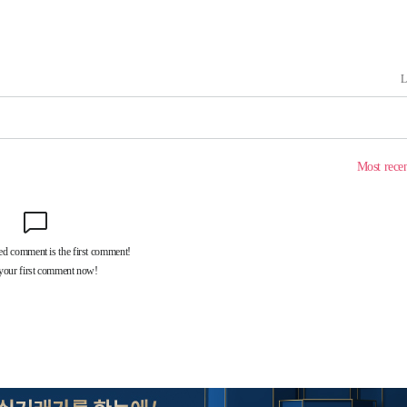
 CDC
 압수수색
위 등 9곳
출발
개장
3명은 중
에서 두차
20일 후