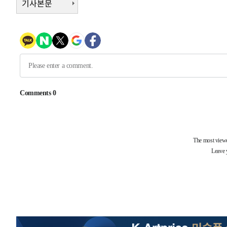
기사본문
-31678초 전 >
[속보]'300억원대 사기 혐의' 차가원 대표 구속 송치
-30872초 전 >
"미 전국적 살모네라 식중독 원인은 멕시코산 할라피뇨"--
-29385초 전 >
[속보]경찰·노동부, HL만도 평택사업장 끼임 사망 관련
-29266초 전 >
[속보]합수본, '투표율 허위 입력' 중앙·서울·경기도 선관
압수수색
-29021초 전 >
[속보]원·달러 환율, 오전 9시 1423.8원
-28817초 전 >
[속보]삼성전자·SK하이닉스 동반 강보합…1%대 상승 
-28803초 전 >
[속보]코스닥, 5.95포인트(0.74%) 상승한 807.62개장
-28771초 전 >
[속보]코스피, 6300선 재탈환…1.09% 오른 6365.07 
-25936초 전 >
시리아 다마스쿠스 교외에서 미니버스 폭발.. 14명 부상, 
태
-25234초 전 >
입추에도 극한더위…서울 낮 39도 '폭염중대경보'
-20198초 전 >
이란, 호르무즈서 "적국 목표물들"과 대치로 남부 케슘섬
례 큰 폭발음
-18913초 전 >
[속보]美, 폴리실리콘 수입 규제…파생제품 15% 관세, 1
발효
-17064초 전 >
[속보]트럼프, 美 원정출산 금지 행정명령 서명
-14764초 전 >
[속보] 뉴욕증시, 일제 하락 마감…나스닥 0.06%↓