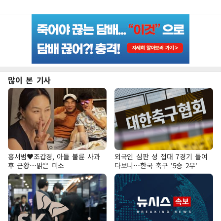
많이 본 기사
홍서범♥조갑경, 아들 불륜 사과
외국인 심판 성 접대 7경기 들여
후 근황…밝은 미소
다보니…한국 축구 '5승 2무'