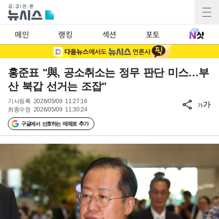
메인
랭킹
섹션
포토
홍준표 "與, 공소취소는 정무 판단 미스…부
산 북갑 선거는 조잡"
기사등록
2026/05/09 11:27:16
가
가
최종수정
2026/05/09 11:30:24
구글에서 선호하는 매체로 추가